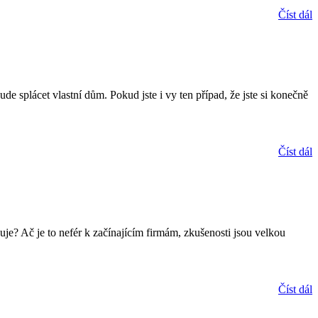
Číst dál
e splácet vlastní dům. Pokud jste i vy ten případ, že jste si konečně
Číst dál
ačuje? Ač je to nefér k začínajícím firmám, zkušenosti jsou velkou
Číst dál