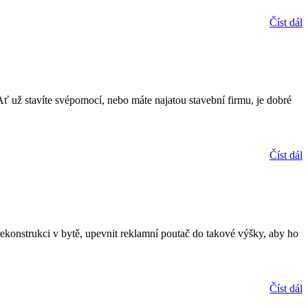
Číst dál
. Ať už stavíte svépomocí, nebo máte najatou stavební firmu, je dobré
Číst dál
rekonstrukci v bytě, upevnit reklamní poutač do takové výšky, aby ho
Číst dál