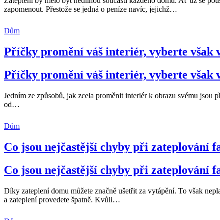
Zateplení by mělo být nedílnou součástí každého domu. Ať už se pouš
zapomenout. Přestože se jedná o peníze navíc, jejichž
…
Dům
Příčky promění váš interiér, vyberte však
Příčky promění váš interiér, vyberte však
Jedním ze způsobů, jak zcela proměnit interiér k obrazu svému jsou příčk
od
…
Dům
Co jsou nejčastější chyby při zateplování f
Co jsou nejčastější chyby při zateplování f
Díky zateplení domu můžete značně ušetřit za vytápění. To však nepla
a zateplení provedete špatně. Kvůli
…