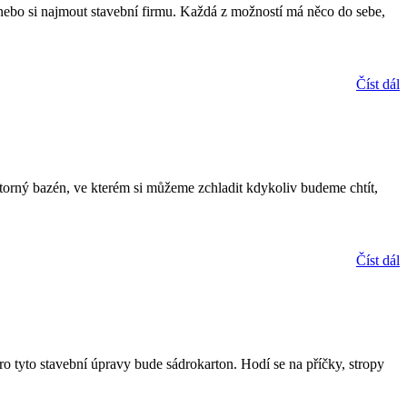
y nebo si najmout stavební firmu. Každá z možností má něco do sebe,
Číst dál
storný bazén, ve kterém si můžeme zchladit kdykoliv budeme chtít,
Číst dál
ro tyto stavební úpravy bude sádrokarton. Hodí se na příčky, stropy