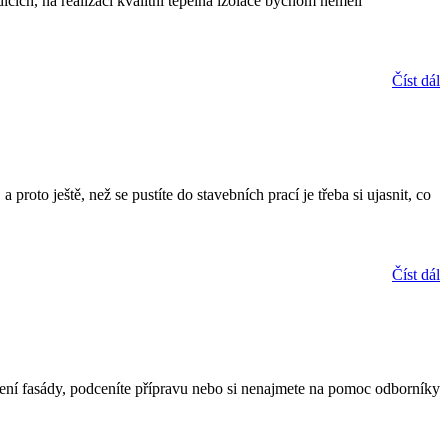
ích, na realizaci kvalitní tepelná izolace bychom neměli
Číst dál
proto ještě, než se pustíte do stavebních prací je třeba si ujasnit, co
Číst dál
plení fasády, podceníte přípravu nebo si nenajmete na pomoc odborníky