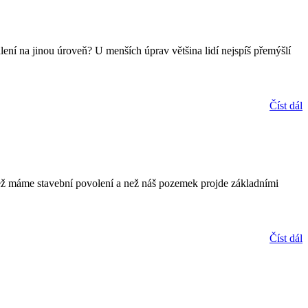
dlení na jinou úroveň? U menších úprav většina lidí nejspíš přemýšlí
Číst dál
než máme stavební povolení a než náš pozemek projde základními
Číst dál