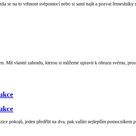
u, zda se na to vrhnout svépomocí nebo si sami najít a pozvat řemeslník
en. Mít vlastní zahradu, kterou si můžeme upravit k obrazu svému, pro
rukce
rukce
pozice pokojů, jeden předělit na dva, pak vaším nejlepším pomocníkem p