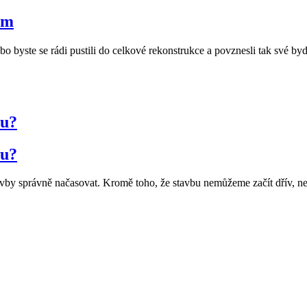
ům
ebo byste se rádi pustili do celkové rekonstrukce a povznesli tak své by
mu?
mu?
avby správně načasovat. Kromě toho, že stavbu nemůžeme začít dřív, 