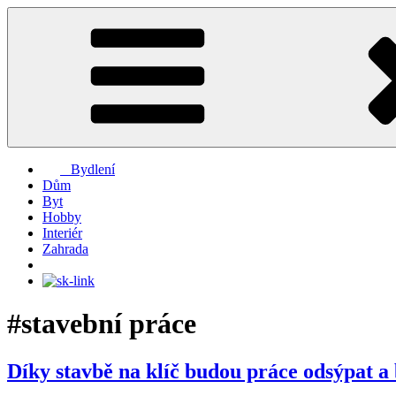
Přejít
k
obsahu
webu
Bydlení
Dům
Byt
Hobby
Interiér
Zahrada
#stavební práce
Díky stavbě na klíč budou práce odsýpat a