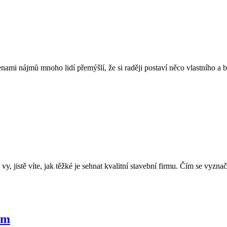
ami nájmů mnoho lidí přemýšlí, že si raději postaví něco vlastního a bud
vy, jistě víte, jak těžké je sehnat kvalitní stavební firmu. Čím se vyzn
ům