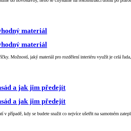
tíme do novostavby, nebo se chystáme na rekonstrukci domu po prarodič
 vhodný materiál
 vhodný materiál
y. Možností, jaký materiál pro rozdělení interiéru využít je celá řada, a 
asád a jak jim předejít
asád a jak jim předejít
tí v případě, kdy se budete snažit co nejvíce ušetřit na samotném zate