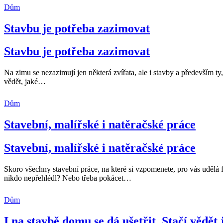
Dům
Stavbu je potřeba zazimovat
Stavbu je potřeba zazimovat
Na zimu se nezazimují jen některá zvířata, ale i stavby a především ty
vědět, jaké
…
Dům
Stavební, malířské i natěračské práce
Stavební, malířské i natěračské práce
Skoro všechny stavební práce, na které si vzpomenete, pro vás udělá 
nikdo nepřehlédl? Nebo třeba pokácet
…
Dům
I na stavbě domu se dá ušetřit. Stačí vědět 