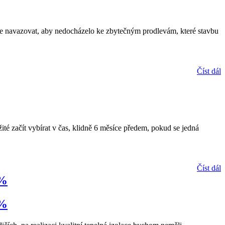
ule navazovat, aby nedocházelo ke zbytečným prodlevám, které stavbu
Číst dál
té začít vybírat v čas, klidně 6 měsíce předem, pokud se jedná
Číst dál
 %
 %