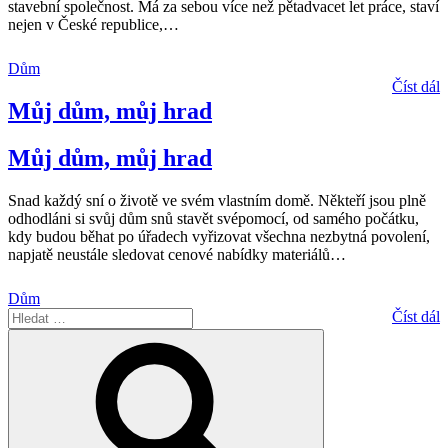
stavební společnost. Má za sebou více než pětadvacet let práce, staví
nejen v České republice,
…
Dům
Číst dál
Můj dům, můj hrad
Můj dům, můj hrad
Snad každý sní o životě ve svém vlastním domě. Někteří jsou plně
odhodláni si svůj dům snů stavět svépomocí, od samého počátku,
kdy budou běhat po úřadech vyřizovat všechna nezbytná povolení,
napjatě neustále sledovat cenové nabídky materiálů
…
Dům
Hledat:
Číst dál
Hledání