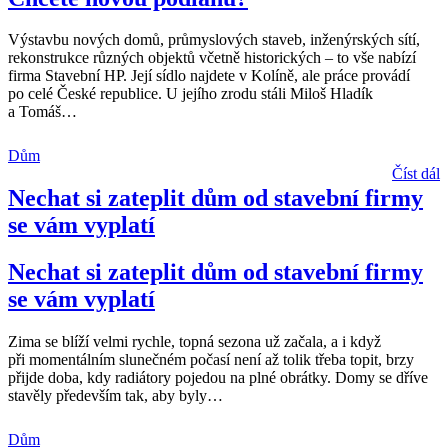
Výstavbu nových domů, průmyslových staveb, inženýrských sítí,
rekonstrukce různých objektů včetně historických – to vše nabízí
firma Stavební HP. Její sídlo najdete v Kolíně, ale práce provádí
po celé České republice. U jejího zrodu stáli Miloš Hladík
a Tomáš
…
Dům
Číst dál
Nechat si zateplit dům od stavební firmy
se vám vyplatí
Nechat si zateplit dům od stavební firmy
se vám vyplatí
Zima se blíží velmi rychle, topná sezona už začala, a i když
při momentálním slunečném počasí není až tolik třeba topit, brzy
přijde doba, kdy radiátory pojedou na plné obrátky. Domy se dříve
stavěly především tak, aby byly
…
Dům