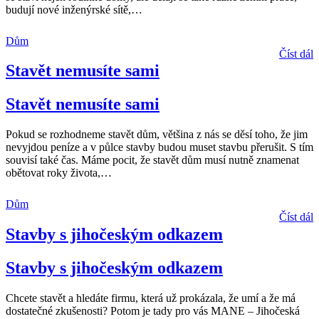
budují nové inženýrské sítě,
…
Dům
Číst dál
Stavět nemusíte sami
Stavět nemusíte sami
Pokud se rozhodneme stavět dům, většina z nás se děsí toho, že jim
nevyjdou peníze a v půlce stavby budou muset stavbu přerušit. S tím
souvisí také čas. Máme pocit, že stavět dům musí nutně znamenat
obětovat roky života,
…
Dům
Číst dál
Stavby s jihočeským odkazem
Stavby s jihočeským odkazem
Chcete stavět a hledáte firmu, která už prokázala, že umí a že má
dostatečné zkušenosti? Potom je tady pro vás MANE – Jihočeská