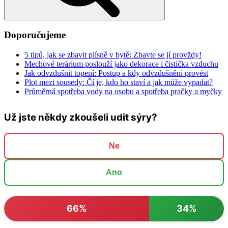
Doporučujeme
5 tipů, jak se zbavit plísně v bytě: Zbavte se jí provždy!
Mechové terárium poslouží jako dekorace i čistička vzduchu
Jak odvzdušnit topení: Postup a kdy odvzdušnění provést
Plot mezi sousedy: Čí je, kdo ho staví a jak může vypadat?
Průměrná spotřeba vody na osobu a spotřeba pračky a myčky
Už jste někdy zkoušeli udit sýry?
Ne
Ano
66%
34%