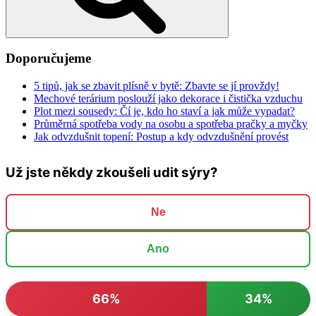
Doporučujeme
5 tipů, jak se zbavit plísně v bytě: Zbavte se jí provždy!
Mechové terárium poslouží jako dekorace i čistička vzduchu
Plot mezi sousedy: Čí je, kdo ho staví a jak může vypadat?
Průměrná spotřeba vody na osobu a spotřeba pračky a myčky
Jak odvzdušnit topení: Postup a kdy odvzdušnění provést
Už jste někdy zkoušeli udit sýry?
Ne
Ano
66%
34%