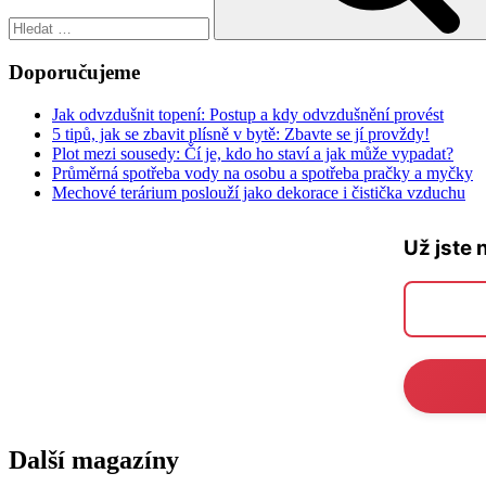
Doporučujeme
Jak odvzdušnit topení: Postup a kdy odvzdušnění provést
5 tipů, jak se zbavit plísně v bytě: Zbavte se jí provždy!
Plot mezi sousedy: Čí je, kdo ho staví a jak může vypadat?
Průměrná spotřeba vody na osobu a spotřeba pračky a myčky
Mechové terárium poslouží jako dekorace i čistička vzduchu
Už jste 
Další magazíny