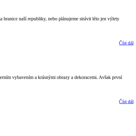
hranice naší republiky, nebo plánujeme strávit léto jen výlety
Číst dál
erním vybavením a krásnými obrazy a dekoracemi. Avšak první
Číst dál