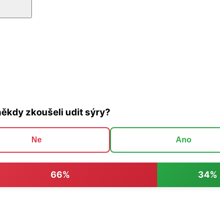
někdy zkoušeli udit sýry?
Ne
Ano
66%
34%