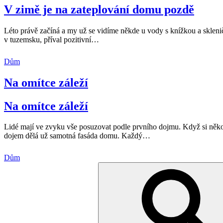
V zimě je na zateplování domu pozdě
Léto právě začíná a my už se vidíme někde u vody s knížkou a skleničk
v tuzemsku, příval pozitivní
…
Dům
Na omítce záleží
Na omítce záleží
Lidé mají ve zvyku vše posuzovat podle prvního dojmu. Když si ně
dojem dělá už samotná fasáda domu. Každý
…
Dům
Hledat: