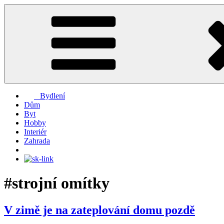
Přejít
k
obsahu
webu
Bydlení
Dům
Byt
Hobby
Interiér
Zahrada
#strojní omítky
V zimě je na zateplování domu pozdě