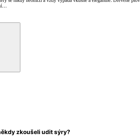
terý se nikdy neomrzí a vždy vypadá vkusně a elegantně. Dřevěné plov
í
…
Hledání
někdy zkoušeli udit sýry?