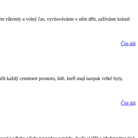
 v něm víkendy a volný čas, vychováváme v něm děti, zažíváme krásné
Číst dál
t každý centimetr prostoru, lidé, kteří mají naopak velké byty,
Číst dál