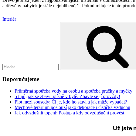
Dřevo je snad jeden z nejpoužívanějších materiálů v domácnostech, k
a dřevěný nábytek je stále nejoblíbenější. Pokud milujete tento přírodn
Interiér
Hledat:
Doporučujeme
Průměrná spotřeba vody na osobu a spotřeba pračky a myčky
5 tipů, jak se zbavit plísně v bytě: Zbavte se jí provždy!
Plot mezi sousedy: Čí je, kdo ho staví a jak může vypadat?
Mechové terárium poslouží jako dekorace i čistička vzduchu
Jak odvzdušnit topení: Postup a kdy odvzdušnění provést
Už jste 