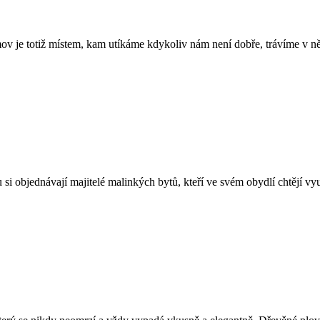
áš domov je totiž místem, kam utíkáme kdykoliv nám není dobře, trávíme
 objednávají majitelé malinkých bytů, kteří ve svém obydlí chtějí využí