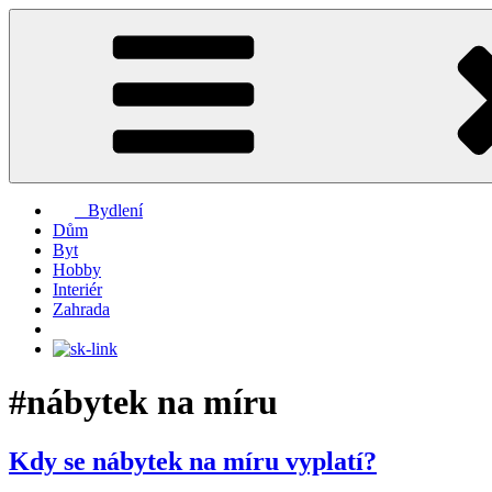
Přejít
k
obsahu
webu
Bydlení
Dům
Byt
Hobby
Interiér
Zahrada
#nábytek na míru
Kdy se nábytek na míru vyplatí?