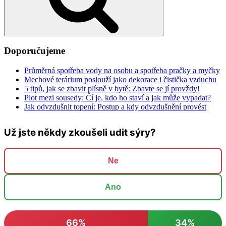
Doporučujeme
Průměrná spotřeba vody na osobu a spotřeba pračky a myčky
Mechové terárium poslouží jako dekorace i čistička vzduchu
5 tipů, jak se zbavit plísně v bytě: Zbavte se jí provždy!
Plot mezi sousedy: Čí je, kdo ho staví a jak může vypadat?
Jak odvzdušnit topení: Postup a kdy odvzdušnění provést
Už jste někdy zkoušeli udit sýry?
Ne
Ano
66%
34%