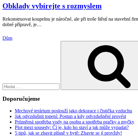
Obklady vybírejte s rozmyslem
Rekonstruovat koupelnu je náročné, ale při troše štěstí na stavební fi
dobré přípravě, je
…
Dům
Hledat:
Doporučujeme
Mechové terárium poslouží jako dekorace i čistička vzduchu
Jak odvzdušnit topení: Postup a kdy odvzdušnění provést
Průměrná spotřeba vody na osobu a spotřeba pračky a myčky
Plot mezi sousedy: Čí je, kdo ho staví a jak může vypadat?
5 tipů, jak se zbavit plísně v bytě: Zbavte se jí provždy!