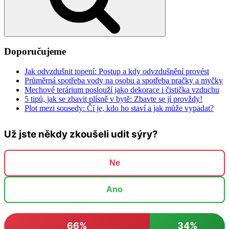
Doporučujeme
Jak odvzdušnit topení: Postup a kdy odvzdušnění provést
Průměrná spotřeba vody na osobu a spotřeba pračky a myčky
Mechové terárium poslouží jako dekorace i čistička vzduchu
5 tipů, jak se zbavit plísně v bytě: Zbavte se jí provždy!
Plot mezi sousedy: Čí je, kdo ho staví a jak může vypadat?
Už jste někdy zkoušeli udit sýry?
Ne
Ano
66%
34%