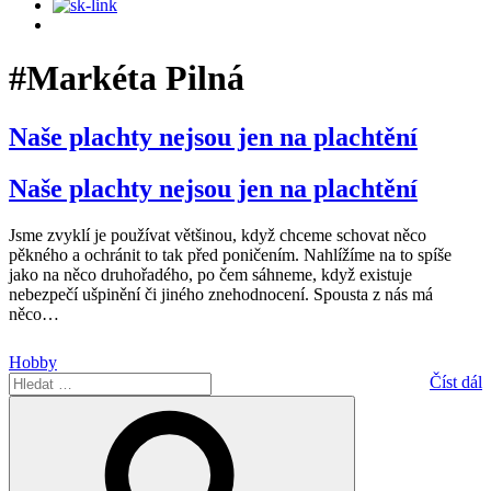
#Markéta Pilná
Naše plachty nejsou jen na plachtění
Naše plachty nejsou jen na plachtění
Jsme zvyklí je používat většinou, když chceme schovat něco
pěkného a ochránit to tak před poničením. Nahlížíme na to spíše
jako na něco druhořadého, po čem sáhneme, když existuje
nebezpečí ušpinění či jiného znehodnocení. Spousta z nás má
něco
…
Hobby
Hledat:
Číst dál
Hledání