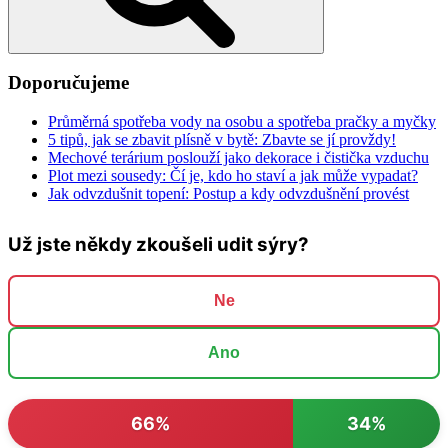
Doporučujeme
Průměrná spotřeba vody na osobu a spotřeba pračky a myčky
5 tipů, jak se zbavit plísně v bytě: Zbavte se jí provždy!
Mechové terárium poslouží jako dekorace i čistička vzduchu
Plot mezi sousedy: Čí je, kdo ho staví a jak může vypadat?
Jak odvzdušnit topení: Postup a kdy odvzdušnění provést
Už jste někdy zkoušeli udit sýry?
Ne
Ano
66%
34%