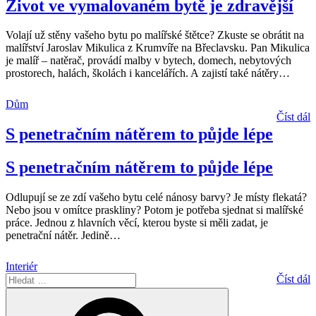
Život ve vymalovaném bytě je zdravější
Volají už stěny vašeho bytu po malířské štětce? Zkuste se obrátit na
malířství Jaroslav Mikulica z Krumvíře na Břeclavsku. Pan Mikulica
je malíř – natěrač, provádí malby v bytech, domech, nebytových
prostorech, halách, školách i kancelářích. A zajistí také nátěry
…
Dům
Číst dál
S penetračním nátěrem to půjde lépe
S penetračním nátěrem to půjde lépe
Odlupují se ze zdí vašeho bytu celé nánosy barvy? Je místy flekatá?
Nebo jsou v omítce praskliny? Potom je potřeba sjednat si malířské
práce. Jednou z hlavních věcí, kterou byste si měli zadat, je
penetrační nátěr. Jedině
…
Interiér
Hledat:
Číst dál
Hledání