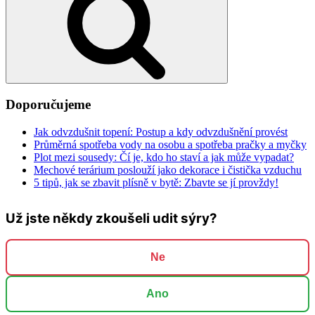
Doporučujeme
Jak odvzdušnit topení: Postup a kdy odvzdušnění provést
Průměrná spotřeba vody na osobu a spotřeba pračky a myčky
Plot mezi sousedy: Čí je, kdo ho staví a jak může vypadat?
Mechové terárium poslouží jako dekorace i čistička vzduchu
5 tipů, jak se zbavit plísně v bytě: Zbavte se jí provždy!
Už jste někdy zkoušeli udit sýry?
Ne
Ano