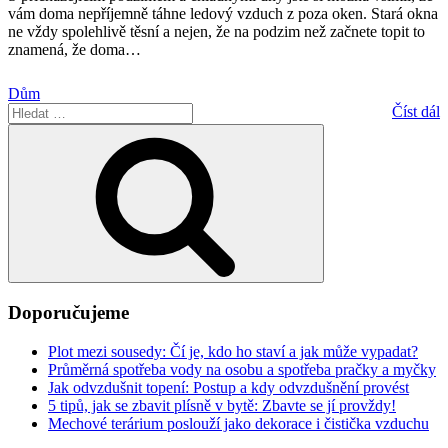
vám doma nepříjemně táhne ledový vzduch z poza oken. Stará okna
ne vždy spolehlivě těsní a nejen, že na podzim než začnete topit to
znamená, že doma
…
Dům
Hledat:
Číst dál
Hledání
Doporučujeme
Plot mezi sousedy: Čí je, kdo ho staví a jak může vypadat?
Průměrná spotřeba vody na osobu a spotřeba pračky a myčky
Jak odvzdušnit topení: Postup a kdy odvzdušnění provést
5 tipů, jak se zbavit plísně v bytě: Zbavte se jí provždy!
Mechové terárium poslouží jako dekorace i čistička vzduchu