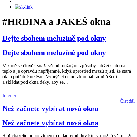
#HRDINA a JAKEŠ okna
Dejte sbohem meluzíně pod okny
Dejte sbohem meluzíně pod okny
V zimě se člověk snaží všemi možnými způsoby udržet si doma
teplo a je opravdu nepříjemné, když uprostřed mrazů zjistí, že stará
okna pořádně netěsní. Vymýšlet celou zimu náhradní řešení
a skládat pod okna deky, aby se
…
Interiér
Číst dál
Než začnete vybírat nová okna
Než začnete vybírat nová okna
S přicházejícím podzimem a chladnými dny jste si možná všimli, že