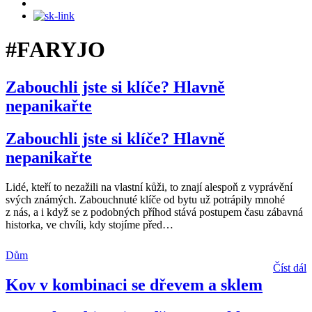
#FARYJO
Zabouchli jste si klíče? Hlavně
nepanikařte
Zabouchli jste si klíče? Hlavně
nepanikařte
Lidé, kteří to nezažili na vlastní kůži, to znají alespoň z vyprávění
svých známých. Zabouchnuté klíče od bytu už potrápily mnohé
z nás, a i když se z podobných příhod stává postupem času zábavná
historka, ve chvíli, kdy stojíme před
…
Dům
Číst dál
Kov v kombinaci se dřevem a sklem