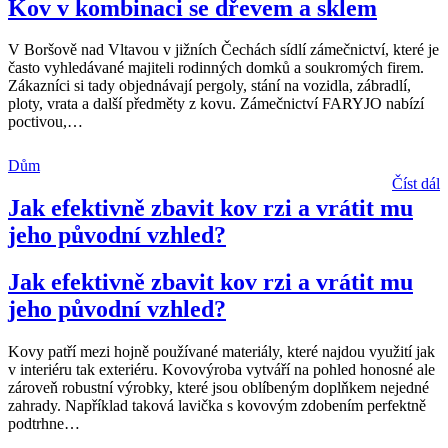
Kov v kombinaci se dřevem a sklem
V Boršově nad Vltavou v jižních Čechách sídlí zámečnictví, které je
často vyhledávané majiteli rodinných domků a soukromých firem.
Zákazníci si tady objednávají pergoly, stání na vozidla, zábradlí,
ploty, vrata a další předměty z kovu. Zámečnictví FARYJO nabízí
poctivou,
…
Dům
Číst dál
Jak efektivně zbavit kov rzi a vrátit mu
jeho původní vzhled?
Jak efektivně zbavit kov rzi a vrátit mu
jeho původní vzhled?
Kovy patří mezi hojně používané materiály, které najdou využití jak
v interiéru tak exteriéru. Kovovýroba vytváří na pohled honosné ale
zároveň robustní výrobky, které jsou oblíbeným doplňkem nejedné
zahrady. Například taková lavička s kovovým zdobením perfektně
podtrhne
…