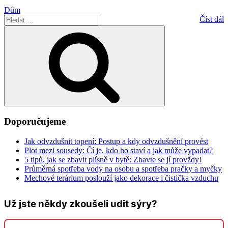
Dům
Hledat:
Číst dál
Hledání
Doporučujeme
Jak odvzdušnit topení: Postup a kdy odvzdušnění provést
Plot mezi sousedy: Čí je, kdo ho staví a jak může vypadat?
5 tipů, jak se zbavit plísně v bytě: Zbavte se jí provždy!
Průměrná spotřeba vody na osobu a spotřeba pračky a myčky
Mechové terárium poslouží jako dekorace i čistička vzduchu
Už jste někdy zkoušeli udit sýry?