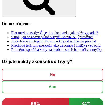
Doporučujeme
Plot mezi sousedy: Čí je, kdo ho staví a jak může vypadat?
5 tipů, jak se zbavit plísně v bytě: Zbavte se jí provždy!
Jak odvzdušnit topení: Postup a kdy odvzdušnění provést
Mechové terárium poslouží jako dekorace i čistička vzduchu
Průměrná spotřeba vody na osobu a spotřeba pračky a myčky
Už jste někdy zkoušeli udit sýry?
Ne
Ano
66%
34%