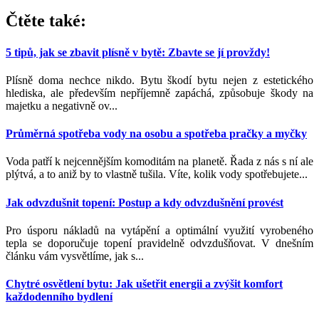
Čtěte také:
5 tipů, jak se zbavit plísně v bytě: Zbavte se jí provždy!
Plísně doma nechce nikdo. Bytu škodí bytu nejen z estetického
hlediska, ale především nepříjemně zapáchá, způsobuje škody na
majetku a negativně ov...
Průměrná spotřeba vody na osobu a spotřeba pračky a myčky
Voda patří k nejcennějším komoditám na planetě. Řada z nás s ní ale
plýtvá, a to aniž by to vlastně tušila. Víte, kolik vody spotřebujete...
Jak odvzdušnit topení: Postup a kdy odvzdušnění provést
Pro úsporu nákladů na vytápění a optimální využití vyrobeného
tepla se doporučuje topení pravidelně odvzdušňovat. V dnešním
článku vám vysvětlíme, jak s...
Chytré osvětlení bytu: Jak ušetřit energii a zvýšit komfort
každodenního bydlení