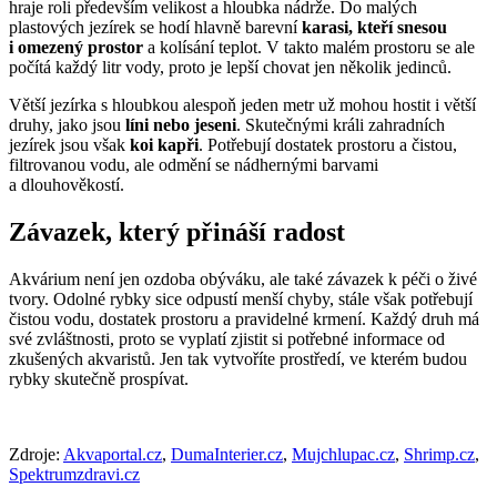
hraje roli především velikost a hloubka nádrže. Do malých
plastových jezírek se hodí hlavně barevní
karasi, kteří snesou
i omezený prostor
a kolísání teplot. V takto malém prostoru se ale
počítá každý litr vody, proto je lepší chovat jen několik jedinců.
Větší jezírka s hloubkou alespoň jeden metr už mohou hostit i větší
druhy, jako jsou
líni nebo jeseni
. Skutečnými králi zahradních
jezírek jsou však
koi kapři
. Potřebují dostatek prostoru a čistou,
filtrovanou vodu, ale odmění se nádhernými barvami
a dlouhověkostí.
Závazek, který přináší radost
Akvárium není jen ozdoba obýváku, ale také závazek k péči o živé
tvory. Odolné rybky sice odpustí menší chyby, stále však potřebují
čistou vodu, dostatek prostoru a pravidelné krmení. Každý druh má
své zvláštnosti, proto se vyplatí zjistit si potřebné informace od
zkušených akvaristů. Jen tak vytvoříte prostředí, ve kterém budou
rybky skutečně prospívat.
Zdroje:
Akvaportal.cz
,
DumaInterier.cz
,
Mujchlupac.cz
,
Shrimp.cz
,
Spektrumzdravi.cz