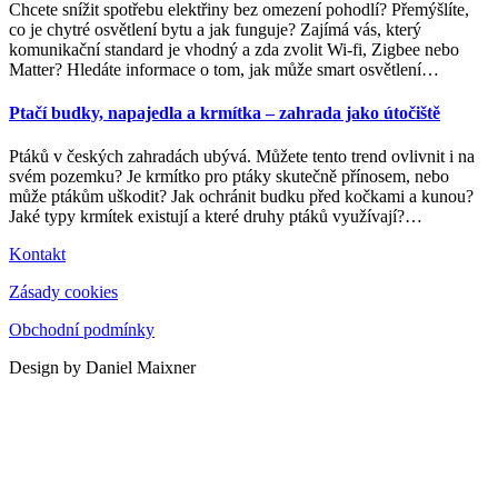
Chcete snížit spotřebu elektřiny bez omezení pohodlí? Přemýšlíte,
co je chytré osvětlení bytu a jak funguje? Zajímá vás, který
komunikační standard je vhodný a zda zvolit Wi-fi, Zigbee nebo
Matter? Hledáte informace o tom, jak může smart osvětlení
…
Ptačí budky, napajedla a krmítka – zahrada jako útočiště
Ptáků v českých zahradách ubývá. Můžete tento trend ovlivnit i na
svém pozemku? Je krmítko pro ptáky skutečně přínosem, nebo
může ptákům uškodit? Jak ochránit budku před kočkami a kunou?
Jaké typy krmítek existují a které druhy ptáků využívají?
…
Kontakt
Zásady cookies
Obchodní podmínky
Design by Daniel Maixner