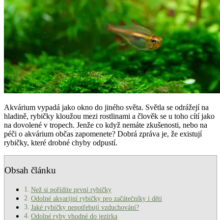
Akvárium vypadá jako okno do jiného světa. Světla se odrážejí na
hladině, rybičky kloužou mezi rostlinami a člověk se u toho cítí jako
na dovolené v tropech. Jenže co když nemáte zkušenosti, nebo na
péči o akvárium občas zapomenete? Dobrá zpráva je, že existují
rybičky, které drobné chyby odpustí.
Obsah článku
Než si pořídíte první rybičky
Odolné akvarijní rybičky pro začátečníky i děti
Jaké rybičky nepotřebují vzduchování?
Odolné ryby vhodné do jezírka