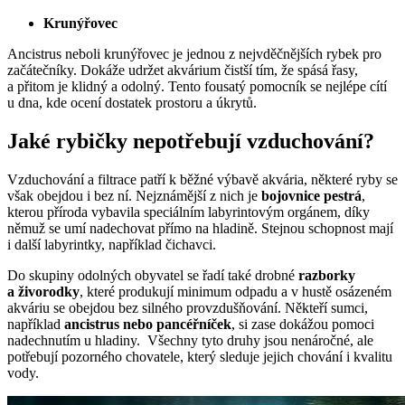
Krunýřovec
Ancistrus neboli krunýřovec je jednou z nejvděčnějších rybek pro
začátečníky. Dokáže udržet akvárium čistší tím, že spásá řasy,
a přitom je klidný a odolný. Tento fousatý pomocník se nejlépe cítí
u dna, kde ocení dostatek prostoru a úkrytů.
Jaké rybičky nepotřebují vzduchování?
Vzduchování a filtrace patří k běžné výbavě akvária, některé ryby se
však obejdou i bez ní. Nejznámější z nich je
bojovnice pestrá
,
kterou příroda vybavila speciálním labyrintovým orgánem, díky
němuž se umí nadechovat přímo na hladině. Stejnou schopnost mají
i další labyrintky, například čichavci.
Do skupiny odolných obyvatel se řadí také drobné
razborky
a živorodky
, které produkují minimum odpadu a v hustě osázeném
akváriu se obejdou bez silného provzdušňování. Někteří sumci,
například
ancistrus nebo pancéřníček
, si zase dokážou pomoci
nadechnutím u hladiny. Všechny tyto druhy jsou nenáročné, ale
potřebují pozorného chovatele, který sleduje jejich chování i kvalitu
vody.