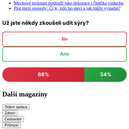
Mechové terárium poslouží jako dekorace i čistička vzduchu
Plot mezi sousedy: Čí je, kdo ho staví a jak může vypadat?
Už jste někdy zkoušeli udit sýry?
Ne
Ano
66%
34%
Další magazíny
Státní správa
Zdraví
Cestování
Průmysl