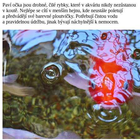
Paví očka jsou drobné, čilé rybky, které v akváriu nikdy nezůstanou
v koutě. Nejlépe se cítí v menším hejnu, kde neustále poletují
a předvádějí své barevné ploutvičky. Potřebují čistou vodu
a pravidelnou údržbu, jinak bývají náchylnější k nemocem.