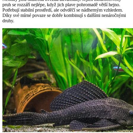
pruh se rozzáří nejlépe, když jich plave pohromadě větší hejno.
Potřebují stabilní prostředí, ale odvděčí se nádherným vzhledem.
Díky své mírné povaze se dobře kombinují s dalšími nenáročnými
druhy.