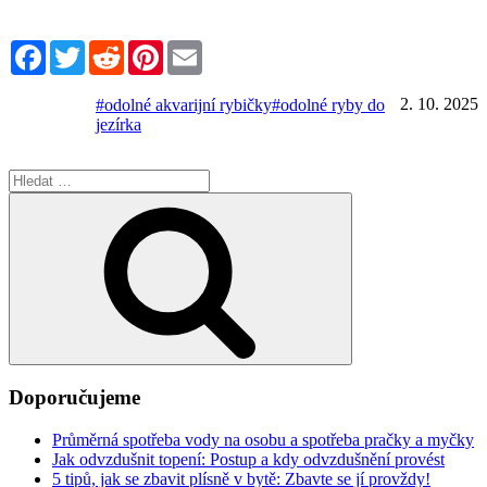
Facebook
Twitter
Reddit
Pinterest
Email
2. 10. 2025
#odolné akvarijní rybičky
#odolné ryby do
jezírka
Hledat:
Hledání
Doporučujeme
Průměrná spotřeba vody na osobu a spotřeba pračky a myčky
Jak odvzdušnit topení: Postup a kdy odvzdušnění provést
5 tipů, jak se zbavit plísně v bytě: Zbavte se jí provždy!