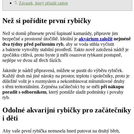
Závazek, který přináší radost
Než si pořídíte první rybičky
Než si domů přinesete první šupinaté kamarády, připravte jim
bezpečné a prostorné útočiště. Ideální je
akvárium založit
nejméně
dva týdny před pořízením ryb
, aby se voda stihla vyčistit
a bakterie vytvořily stabilní prostředí. Takto nově založená nádrž je
zpočátku citlivá, proto byste ji měli osazovat rybkami postupně,
nejlépe ve dvou až třech fázích.
Jakmile je nádrž připravená, můžete se pustit do výběru rybiček.
Každý druh má jiné nároky na prostor, teplotu i společníky, proto je
důležité volit je s rozmyslem a nekombinovat mírumilovné druhy
s těmi teritoriálními. Zejména začátečníci by se měli
při nákupu
poradit s odborníkem
, který pomůže sladit podmínky i povahy
ryb.
Odolné akvarijní rybičky pro začátečníky
i děti
Aby vaše první rybička nemusela hned putovat na druhý břeh,