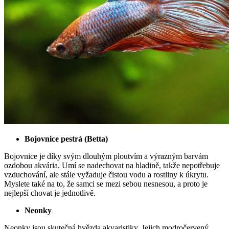
Bojovnice pestrá (Betta)
Bojovnice je díky svým dlouhým ploutvím a výrazným barvám
ozdobou akvária. Umí se nadechovat na hladině, takže nepotřebuje
vzduchování, ale stále vyžaduje čistou vodu a rostliny k úkrytu.
Myslete také na to, že samci se mezi sebou nesnesou, a proto je
nejlepší chovat je jednotlivě.
Neonky
Neonky jsou skutečná hvězda akvaristiky. Jejich modročervený