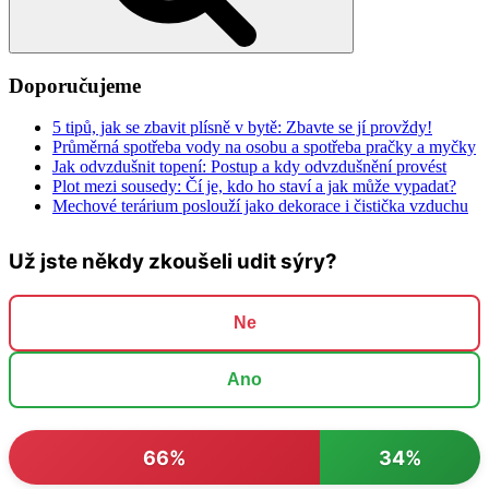
Doporučujeme
5 tipů, jak se zbavit plísně v bytě: Zbavte se jí provždy!
Průměrná spotřeba vody na osobu a spotřeba pračky a myčky
Jak odvzdušnit topení: Postup a kdy odvzdušnění provést
Plot mezi sousedy: Čí je, kdo ho staví a jak může vypadat?
Mechové terárium poslouží jako dekorace i čistička vzduchu
Už jste někdy zkoušeli udit sýry?
Ne
Ano
66%
34%