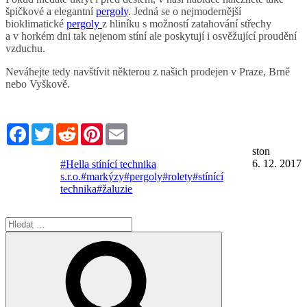
špičkové a elegantní
pergoly
. Jedná se o nejmodernější
bioklimatické
pergoly
z hliníku s možností zatahování střechy
a v horkém dni tak nejenom stíní ale poskytují i osvěžující proudění
vzduchu.
Neváhejte tedy navštívit některou z našich prodejen v Praze, Brně
nebo Vyškově.
Facebook
Twitter
Reddit
Pinterest
Email
ston
6. 12. 2017
#Hella stínící technika
s.r.o.
#markýzy
#pergoly
#rolety
#stínící
technika
#žaluzie
Hledat:
Hledání