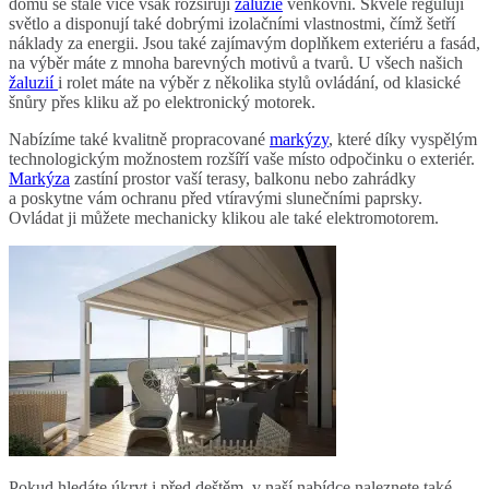
domů se stále více však rozšiřují
žaluzie
venkovní. Skvěle regulují
světlo a disponují také dobrými izolačními vlastnostmi, čímž šetří
náklady za energii. Jsou také zajímavým doplňkem exteriéru a fasád,
na výběr máte z mnoha barevných motivů a tvarů. U všech našich
žaluzií
i rolet máte na výběr z několika stylů ovládání, od klasické
šnůry přes kliku až po elektronický motorek.
Nabízíme také kvalitně propracované
markýzy
, které díky vyspělým
technologickým možnostem rozšíří vaše místo odpočinku o exteriér.
Markýza
zastíní prostor vaší terasy, balkonu nebo zahrádky
a poskytne vám ochranu před vtíravými slunečními paprsky.
Ovládat ji můžete mechanicky klikou ale také elektromotorem.
Pokud hledáte úkryt i před deštěm, v naší nabídce naleznete také