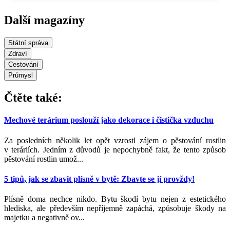
Další magazíny
Státní správa
Zdraví
Cestování
Průmysl
Čtěte také:
Mechové terárium poslouží jako dekorace i čistička vzduchu
Za posledních několik let opět vzrostl zájem o pěstování rostlin
v teráriích. Jedním z důvodů je nepochybně fakt, že tento způsob
pěstování rostlin umož...
5 tipů, jak se zbavit plísně v bytě: Zbavte se jí provždy!
Plísně doma nechce nikdo. Bytu škodí bytu nejen z estetického
hlediska, ale především nepříjemně zapáchá, způsobuje škody na
majetku a negativně ov...