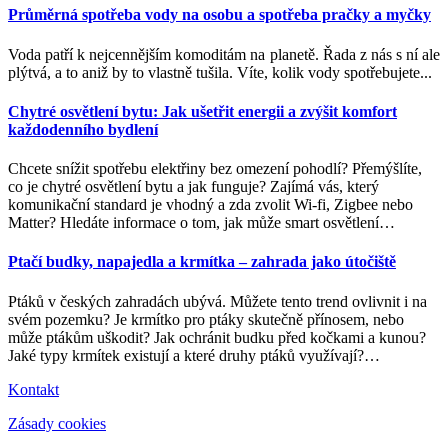
Průměrná spotřeba vody na osobu a spotřeba pračky a myčky
Voda patří k nejcennějším komoditám na planetě. Řada z nás s ní ale
plýtvá, a to aniž by to vlastně tušila. Víte, kolik vody spotřebujete...
Chytré osvětlení bytu: Jak ušetřit energii a zvýšit komfort
každodenního bydlení
Chcete snížit spotřebu elektřiny bez omezení pohodlí? Přemýšlíte,
co je chytré osvětlení bytu a jak funguje? Zajímá vás, který
komunikační standard je vhodný a zda zvolit Wi-fi, Zigbee nebo
Matter? Hledáte informace o tom, jak může smart osvětlení
…
Ptačí budky, napajedla a krmítka – zahrada jako útočiště
Ptáků v českých zahradách ubývá. Můžete tento trend ovlivnit i na
svém pozemku? Je krmítko pro ptáky skutečně přínosem, nebo
může ptákům uškodit? Jak ochránit budku před kočkami a kunou?
Jaké typy krmítek existují a které druhy ptáků využívají?
…
Kontakt
Zásady cookies