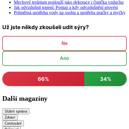
Mechové terárium poslouží jako dekorace i čistička vzduchu
Jak odvzdušnit topení: Postup a kdy odvzdušnění provést
Průměrná spotřeba vody na osobu a spotřeba pračky a myčky
Už jste někdy zkoušeli udit sýry?
Ne
Ano
66%
34%
Další magazíny
Státní správa
Zdraví
Cestování