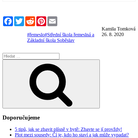
Facebook
Twitter
Reddit
Pinterest
Email
Kamila Tomková
26. 8. 2020
#řemeslo
#Střední škola řemeslná a
Základní škola Soběslav
Hledat:
Hledání
Doporučujeme
5 tipů, jak se zbavit plísně v bytě: Zbavte se jí provždy!
Plot mezi sousedy: Čí je, kdo ho staví a jak může vypadat?