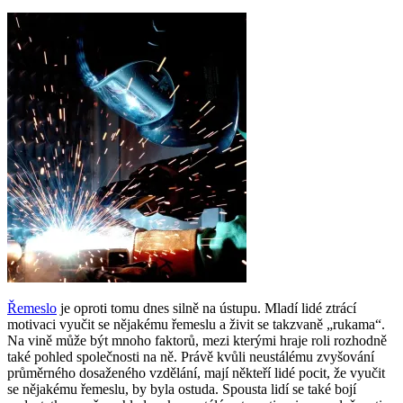
Řemeslo
je oproti tomu dnes silně na ústupu. Mladí lidé ztrácí
motivaci vyučit se nějakému řemeslu a živit se takzvaně „rukama“.
Na vině může být mnoho faktorů, mezi kterými hraje roli rozhodně
také pohled společnosti na ně. Právě kvůli neustálému zvyšování
průměrného dosaženého vzdělání, mají někteří lidé pocit, že vyučit
se nějakému řemeslu, by byla ostuda. Spousta lidí se také bojí