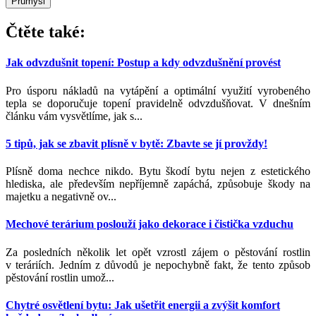
Průmysl
Čtěte také:
Jak odvzdušnit topení: Postup a kdy odvzdušnění provést
Pro úsporu nákladů na vytápění a optimální využití vyrobeného
tepla se doporučuje topení pravidelně odvzdušňovat. V dnešním
článku vám vysvětlíme, jak s...
5 tipů, jak se zbavit plísně v bytě: Zbavte se jí provždy!
Plísně doma nechce nikdo. Bytu škodí bytu nejen z estetického
hlediska, ale především nepříjemně zapáchá, způsobuje škody na
majetku a negativně ov...
Mechové terárium poslouží jako dekorace i čistička vzduchu
Za posledních několik let opět vzrostl zájem o pěstování rostlin
v teráriích. Jedním z důvodů je nepochybně fakt, že tento způsob
pěstování rostlin umož...
Chytré osvětlení bytu: Jak ušetřit energii a zvýšit komfort