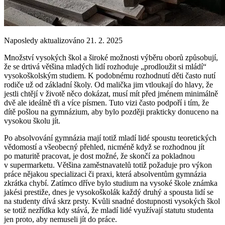
Naposledy aktualizováno 21. 2. 2025
Množství vysokých škol a široké možnosti výběru oborů způsobují,
že se drtivá většina mladých lidí rozhoduje „prodloužit si mládí“
vysokoškolským studiem. K podobnému rozhodnutí děti často nutí
rodiče už od základní školy. Od malička jim vtloukají do hlavy, že
jestli chtějí v životě něco dokázat, musí mít před jménem minimálně
dvě ale ideálně tři a více písmen. Tuto vizi často podpoří i tím, že
dítě pošlou na gymnázium, aby bylo později prakticky donuceno na
vysokou školu jít.
Po absolvování gymnázia mají totiž mladí lidé spoustu teoretických
vědomostí a všeobecný přehled, nicméně když se rozhodnou jít
po maturitě pracovat, je dost možné, že skončí za pokladnou
v supermarketu. Většina zaměstnavatelů totiž požaduje pro výkon
práce nějakou specializaci či praxi, která absolventům gymnázia
zkrátka chybí. Zatímco dříve bylo studium na vysoké škole známka
jakési prestiže, dnes je vysokoškolák každý druhý a spousta lidí se
na studenty dívá skrz prsty. Kvůli snadné dostupnosti vysokých škol
se totiž nezřídka kdy stává, že mladí lidé využívají statutu studenta
jen proto, aby nemuseli jít do práce.