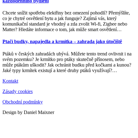
každodenního bydlení
Chcete snížit spotřebu elektřiny bez omezení pohodlí? Přemýšlíte,
co je chytré osvětlení bytu a jak funguje? Zajímá vás, který
komunikační standard je vhodný a zda zvolit Wi-fi, Zigbee nebo
Matter? Hledáte informace o tom, jak může smart osvětlení
…
Ptačí budky, napajedla a krmítka – zahrada jako útočiště
Ptáků v českých zahradách ubývá. Můžete tento trend ovlivnit i na
svém pozemku? Je krmítko pro ptáky skutečně přínosem, nebo
může ptákům uškodit? Jak ochránit budku před kočkami a kunou?
Jaké typy krmítek existují a které druhy ptáků využívají?
…
Kontakt
Zásady cookies
Obchodní podmínky
Design by Daniel Maixner