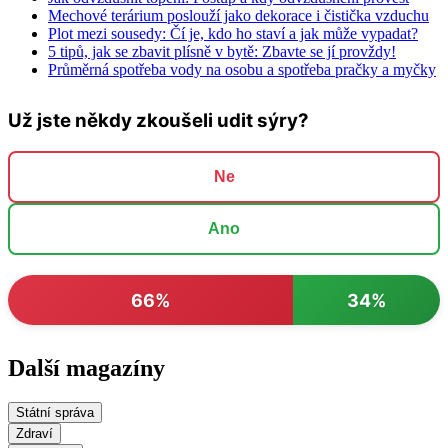
Mechové terárium poslouží jako dekorace i čistička vzduchu
Plot mezi sousedy: Čí je, kdo ho staví a jak může vypadat?
5 tipů, jak se zbavit plísně v bytě: Zbavte se jí provždy!
Průměrná spotřeba vody na osobu a spotřeba pračky a myčky
Už jste někdy zkoušeli udit sýry?
Ne
Ano
66%
34%
Další magazíny
Státní správa
Zdraví