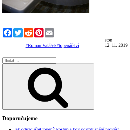
Facebook
Twitter
Reddit
Pinterest
Email
ston
12. 11. 2019
#Roman Valášek
#topenářství
Hledat:
Hledání
Doporučujeme
Jak odvzdušnit topení: Postup a kdy odvzdušnění provést