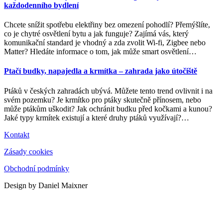
každodenního bydlení
Chcete snížit spotřebu elektřiny bez omezení pohodlí? Přemýšlíte,
co je chytré osvětlení bytu a jak funguje? Zajímá vás, který
komunikační standard je vhodný a zda zvolit Wi-fi, Zigbee nebo
Matter? Hledáte informace o tom, jak může smart osvětlení
…
Ptačí budky, napajedla a krmítka – zahrada jako útočiště
Ptáků v českých zahradách ubývá. Můžete tento trend ovlivnit i na
svém pozemku? Je krmítko pro ptáky skutečně přínosem, nebo
může ptákům uškodit? Jak ochránit budku před kočkami a kunou?
Jaké typy krmítek existují a které druhy ptáků využívají?
…
Kontakt
Zásady cookies
Obchodní podmínky
Design by Daniel Maixner