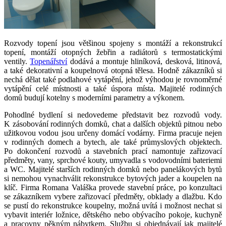
Rozvody topení jsou většinou spojeny s montáží a rekonstrukcí
topení, montáží otopných žebřin a radiátorů s termostatickými
ventily.
Topenářství
dodává a montuje hliníková, desková, litinová,
a také dekorativní a koupelnová otopná tělesa. Hodně zákazníků si
nechá dělat také podlahové vytápění, jehož výhodou je rovnoměrné
vytápění celé místnosti a také úspora místa. Majitelé rodinných
domů budují kotelny s moderními parametry a výkonem.
Pohodlné bydlení si nedovedeme představit bez rozvodů vody.
K zásobování rodinných domků, chat a dalších objektů pitnou nebo
užitkovou vodou jsou určeny domácí vodárny. Firma pracuje nejen
v rodinných domech a bytech, ale také průmyslových objektech.
Po dokončení rozvodů a stavebních prací namontuje zařizovací
předměty, vany, sprchové kouty, umyvadla s vodovodními bateriemi
a WC. Majitelé starších rodinných domků nebo panelákových bytů
si nemohou vynachválit rekonstrukce bytových jader a koupelen na
klíč. Firma Romana Valáška provede stavební práce, po konzultaci
se zákazníkem vybere zařizovací předměty, obklady a dlažbu. Kdo
se pustí do rekonstrukce koupelny, možná uvítá i možnost nechat si
vybavit interiér ložnice, dětského nebo obývacího pokoje, kuchyně
a pracovny pěkným nábytkem. Službu si objednávají jak majitelé