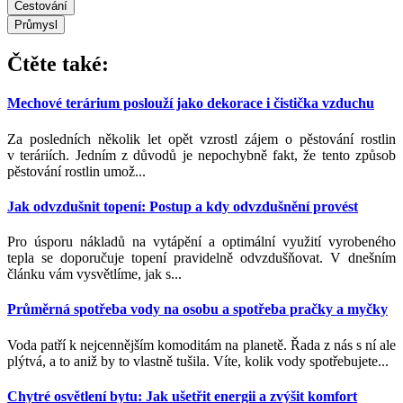
Cestování
Průmysl
Čtěte také:
Mechové terárium poslouží jako dekorace i čistička vzduchu
Za posledních několik let opět vzrostl zájem o pěstování rostlin
v teráriích. Jedním z důvodů je nepochybně fakt, že tento způsob
pěstování rostlin umož...
Jak odvzdušnit topení: Postup a kdy odvzdušnění provést
Pro úsporu nákladů na vytápění a optimální využití vyrobeného
tepla se doporučuje topení pravidelně odvzdušňovat. V dnešním
článku vám vysvětlíme, jak s...
Průměrná spotřeba vody na osobu a spotřeba pračky a myčky
Voda patří k nejcennějším komoditám na planetě. Řada z nás s ní ale
plýtvá, a to aniž by to vlastně tušila. Víte, kolik vody spotřebujete...
Chytré osvětlení bytu: Jak ušetřit energii a zvýšit komfort