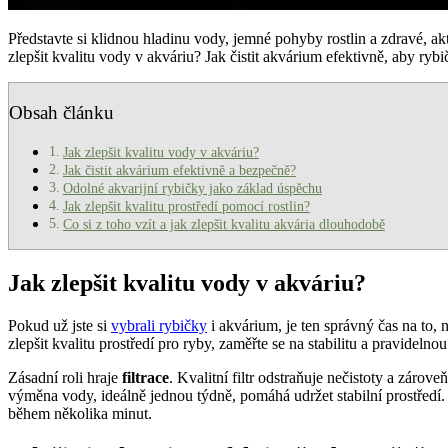
Představte si klidnou hladinu vody, jemné pohyby rostlin a zdravé, akt
zlepšit kvalitu vody v akváriu? Jak čistit akvárium efektivně, aby ry
Obsah článku
Jak zlepšit kvalitu vody v akváriu?
Jak čistit akvárium efektivně a bezpečně?
Odolné akvarijní rybičky jako základ úspěchu
Jak zlepšit kvalitu prostředí pomocí rostlin?
Co si z toho vzít a jak zlepšit kvalitu akvária dlouhodobě
Jak zlepšit kvalitu vody v akváriu?
Pokud už jste si
vybrali rybičky
i akvárium, je ten správný čas na to, 
zlepšit kvalitu prostředí pro ryby, zaměřte se na stabilitu a pravidel
Zásadní roli hraje
filtrace
. Kvalitní filtr odstraňuje nečistoty a zár
výměna vody, ideálně jednou týdně, pomáhá udržet stabilní prostředí.
během několika minut.