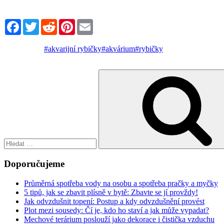
Facebook
Twitter
Reddit
Pinterest
Email
#akvarijní rybičky
#akvárium
#rybičky
Hledat:
Doporučujeme
Průměrná spotřeba vody na osobu a spotřeba pračky a myčky
5 tipů, jak se zbavit plísně v bytě: Zbavte se jí provždy!
Jak odvzdušnit topení: Postup a kdy odvzdušnění provést
Plot mezi sousedy: Čí je, kdo ho staví a jak může vypadat?
Mechové terárium poslouží jako dekorace i čistička vzduchu