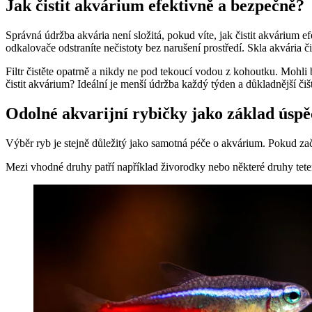
Jak čistit akvárium efektivně a bezpečně?
Správná údržba akvária není složitá, pokud víte, jak čistit akvárium 
odkalovače odstraníte nečistoty bez narušení prostředí. Skla akvária 
Filtr čistěte opatrně a nikdy ne pod tekoucí vodou z kohoutku. Mohli b
čistit akvárium? Ideální je menší údržba každý týden a důkladnější č
Odolné akvarijní rybičky jako základ úsp
Výběr ryb je stejně důležitý jako samotná péče o akvárium. Pokud zač
Mezi vhodné druhy patří například živorodky nebo některé druhy tete