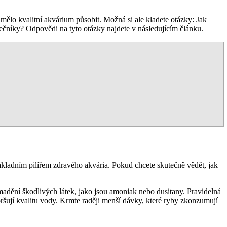
y mělo kvalitní akvárium působit. Možná si ale kladete otázky: Jak
átečníky? Odpovědi na tyto otázky najdete v následujícím článku.
e základním pilířem zdravého akvária. Pokud chcete skutečně vědět, jak
omadění škodlivých látek, jako jsou amoniak nebo dusitany. Pravidelná
oršují kvalitu vody. Krmte raději menší dávky, které ryby zkonzumují