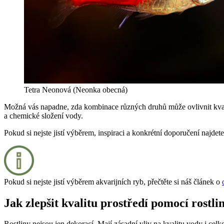
Tetra Neonová (Neonka obecná)
Možná vás napadne, zda kombinace různých druhů může ovlivnit kvali
a chemické složení vody.
Pokud si nejste jistí výběrem, inspiraci a konkrétní doporučení najdet
Pokud si nejste jistí výběrem akvarijních ryb, přečtěte si náš článek o
Jak zlepšit kvalitu prostředí pomocí rostli
Rostliny nejsou jen dekorací. Mají zásadní vliv na kvalitu vody i celk