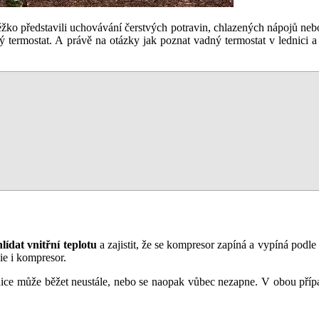
ko představili uchovávání čerstvých potravin, chlazených nápojů nebo le
ý termostat. A právě na otázky jak poznat vadný termostat v lednici a 
hlídat vnitřní teplotu
a zajistit, že se kompresor zapíná a vypíná podle p
ie i kompresor.
dnice může běžet neustále, nebo se naopak vůbec nezapne. V obou příp