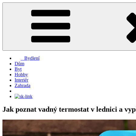
Přejít
k
obsahu
webu
Bydlení
Dům
Byt
Hobby
Interiér
Zahrada
Jak poznat vadný termostat v lednici a vyp