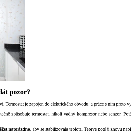
dát pozor?
i. Termostat je zapojen do elektrického obvodu, a práce s ním proto v
kutečně způsobuje termostat, nikoli vadný kompresor nebo senzor. Po
běžet naprázdno
, aby se stabilizovala teplota. Teprve poté ji znovu nap