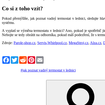
Co si z toho vzít?
Pokud přemýšlíte, jak poznat vadný termostat v lednici, sledujte hl
systému.
A vyplatí se výměna termostatu v lednici? Ano, pokud je spotřebič j
Nebojte se tedy obrátit na odborníka, pokud máš podezření, že s term
Zdroje:
Parole-shop.cz
,
Servis-Whirlpool.cz
,
MegaStroj.cz
,
Alza.cz
,
D
Facebook
Twitter
Reddit
Pinterest
Email
#jak poznat vadný termostat v lednici
Hledat: