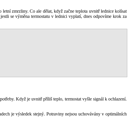
tní zmrzliny. Co ale dělat, když začne teplota uvnitř lednice kolísat
jestli se výměna termostatu v lednici vyplatí, dnes odpovíme krok za
otřeby. Když je uvnitř příliš teplo, termostat vyšle signál k ochlazení.
adech je výsledek stejný. Potraviny nejsou uchovávány v optimálních