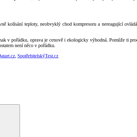
avně kolísání teploty, neobvyklý chod kompresoru a nereagující ovládá
inak v pořádku, oprava je cenově i ekologicky výhodná. Pomůže ti prodl
ostatem není něco v pořádku.
atart.cz
,
SpotřebitelskýTest.cz
Hledání