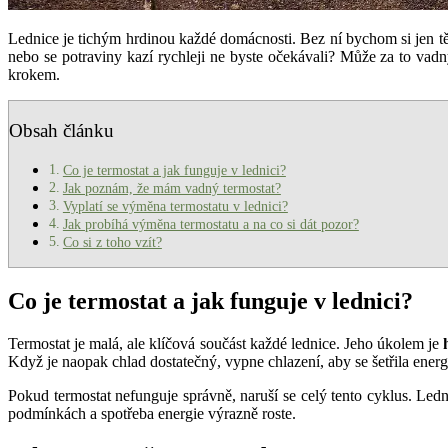
Lednice je tichým hrdinou každé domácnosti. Bez ní bychom si jen těž
nebo se potraviny kazí rychleji ne byste očekávali? Může za to vadn
krokem.
Obsah článku
Co je termostat a jak funguje v lednici?
Jak poznám, že mám vadný termostat?
Vyplatí se výměna termostatu v lednici?
Jak probíhá výměna termostatu a na co si dát pozor?
Co si z toho vzít?
Co je termostat a jak funguje v lednici?
Termostat je malá, ale klíčová součást každé lednice. Jeho úkolem je
Když je naopak chlad dostatečný, vypne chlazení, aby se šetřila energ
Pokud termostat nefunguje správně, naruší se celý tento cyklus. Le
podmínkách a spotřeba energie výrazně roste.