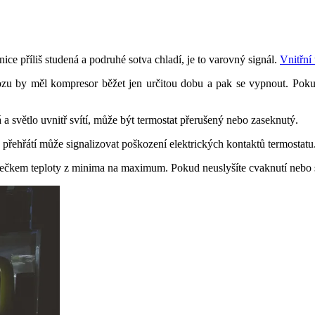
nice příliš studená a podruhé sotva chladí, je to varovný signál.
Vnitřní
u by měl kompresor běžet jen určitou dobu a pak se vypnout. Pokud p
á a světlo uvnitř svítí, může být termostat přerušený nebo zaseknutý.
 přehřátí může signalizovat poškození elektrických kontaktů termostatu
lečkem teploty z minima na maximum. Pokud neuslyšíte cvaknutí nebo 