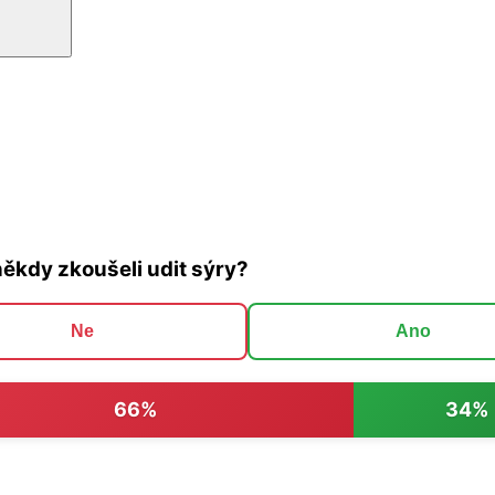
někdy zkoušeli udit sýry?
Ne
Ano
66%
34%