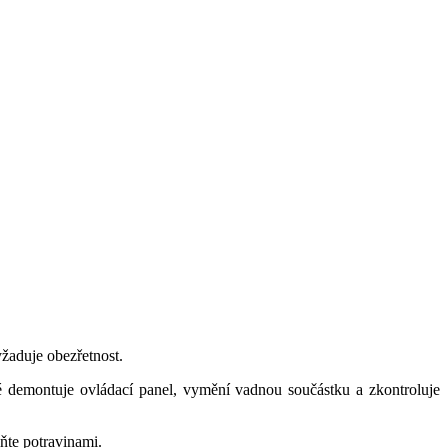
yžaduje obezřetnost.
té demontuje ovládací panel, vymění vadnou součástku a zkontroluje
lňte potravinami.