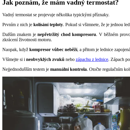
Jak poznám, že mám vadný termostat?
Vadný termostat se projevuje několika typickými příznaky.
Prvním z nich je
kolísání teploty
. Pokud si všimnete, že je jednou led
Dalším znakem je
nepřetržitý chod kompresoru
. V běžném provoz
zkrácení životnosti motoru.
Naopak, když
kompresor vůbec neběží
, a přitom je lednice zapojen
Všímejte si i
neobvyklých zvuků
nebo
zápachu z lednice
. Zápach po
Nejjednodušším testem je
manuální kontrola
. Otočte regulačním ko