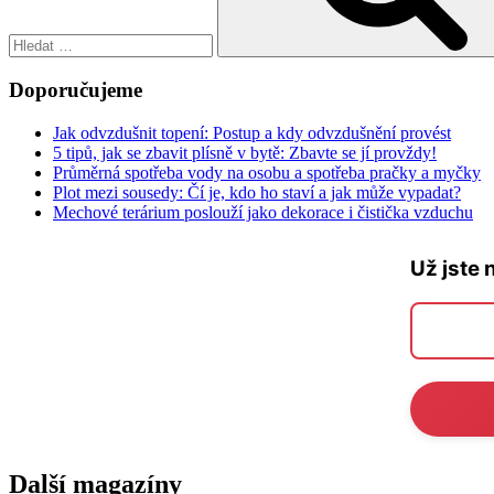
Doporučujeme
Jak odvzdušnit topení: Postup a kdy odvzdušnění provést
5 tipů, jak se zbavit plísně v bytě: Zbavte se jí provždy!
Průměrná spotřeba vody na osobu a spotřeba pračky a myčky
Plot mezi sousedy: Čí je, kdo ho staví a jak může vypadat?
Mechové terárium poslouží jako dekorace i čistička vzduchu
Už jste 
Další magazíny