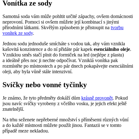
Vonítka ze sody
Samotná soda vám může pohltit určité zápachy, ovšem domácnosti
neprovoní. Pomoci si ovšem můžete její kombinací s jinými
přírodními látkami. Skvělým způsobem je přistoupit na
tvorbu
vonítek ze sody
.
Jednou sodu jednoduše smícháte s vodou tak, aby vám vznikla
kašovitá konzistence a do ní přidáte pár kapek
esenciálního oleje
.
Vzniklou směs stačí plnit do formiček na led (nejlépe z plastu)
a ideálně přes noc ji nechte odpočívat. Vzniklá vonítka pak
rozmístěte po místnostech a po pár dnech pokapávejte esenciálními
oleji, aby byla vůně stále intenzivní.
Svíčky nebo vonné tyčinky
Je známo, že tyto předměty dokáží dům
krásně provonět
. Pokud
jsou navíc svíčky vyrobeny z včelího vosku, je jejich efekt ještě
znatelnější.
Na trhu seženete nepřeberné množství s příměsemi různých vůní
a do každé místnosti můžete použít jinou. Fantazii se v tomto
případě meze nekladou.