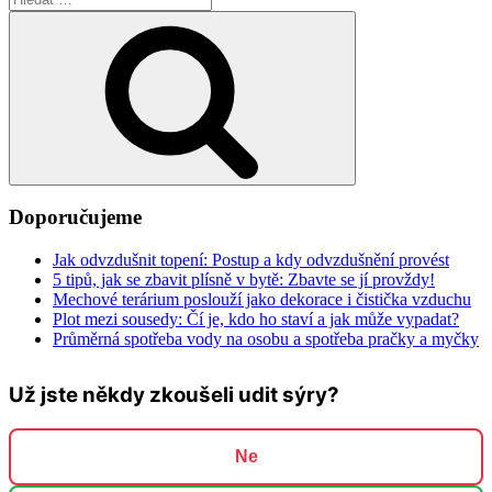
Hledání
Doporučujeme
Jak odvzdušnit topení: Postup a kdy odvzdušnění provést
5 tipů, jak se zbavit plísně v bytě: Zbavte se jí provždy!
Mechové terárium poslouží jako dekorace i čistička vzduchu
Plot mezi sousedy: Čí je, kdo ho staví a jak může vypadat?
Průměrná spotřeba vody na osobu a spotřeba pračky a myčky
Už jste někdy zkoušeli udit sýry?
Ne