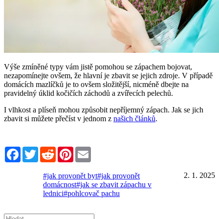
Výše zmíněné typy vám jistě pomohou se zápachem bojovat,
nezapomínejte ovšem, že hlavní je zbavit se jejich zdroje. V případě
domácích mazlíčků je to ovšem složitější, nicméně dbejte na
pravidelný úklid kočičích záchodů a zvířecích pelechů.
I vlhkost a plíseň mohou způsobit nepříjemný zápach. Jak se jich
zbavit si můžete přečíst v jednom z
našich článků
.
Facebook
Twitter
Reddit
Pinterest
Email
2. 1. 2025
#jak provonět byt
#jak provonět
domácnost
#jak se zbavit zápachu v
lednici
#pohlcovač pachu
Hledat: