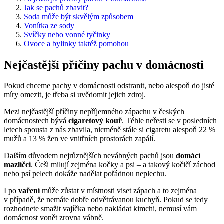
Jak se pachů zbavit?
Soda může být skvělým způsobem
Vonítka ze sody
Svíčky nebo vonné tyčinky
Ovoce a bylinky taktéž pomohou
Nejčastější příčiny pachu v domácnosti
Pokud chceme pachy v domácnosti odstranit, nebo alespoň do jisté
míry omezit, je třeba si uvědomit jejich zdroj.
Mezi nejčastější příčiny nepříjemného zápachu v českých
domácnostech bývá
cigaretový kouř
. Téhle neřesti se v posledních
letech spousta z nás zbavila, nicméně stále si cigaretu alespoň 22 %
mužů a 13 % žen ve vnitřních prostorách zapálí.
Dalším důvodem nejrůznějších nevábných pachů jsou
domácí
mazlíčci
. Češi milují zejména kočky a psi – a takový kočičí záchod
nebo psí pelech dokáže nadělat pořádnou neplechu.
I po
vaření
může zůstat v místnosti viset zápach a to zejména
v případě, že nemáte dobře odvětrávanou kuchyň. Pokud se tedy
rozhodnete smažit vajíčka nebo nakládat kimchi, nemusí vám
domácnost vonět zrovna vábně.