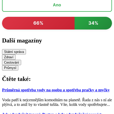
Ano
66%
34%
Další magazíny
Státní správa
Zdraví
Cestování
Průmysl
Čtěte také:
Průměrná spotřeba vody na osobu a spotřeba pračky a myčky
Voda patří k nejcennějším komoditám na planetě. Řada z nás s ní ale
plýtvá, a to aniž by to vlastně tušila. Víte, kolik vody spotřebujete...