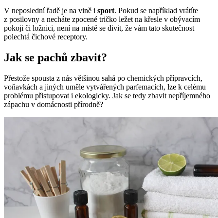
V neposlední řadě je na vině i
sport
. Pokud se například vrátíte
z posilovny a necháte zpocené tričko ležet na křesle v obývacím
pokoji či ložnici, není na místě se divit, že vám tato skutečnost
polechtá čichové receptory.
Jak se pachů zbavit?
Přestože spousta z nás většinou sahá po chemických přípravcích,
voňavkách a jiných uměle vytvářených parfemacích, lze k celému
problému přistupovat i ekologicky. Jak se tedy zbavit nepříjemného
zápachu v domácnosti přírodně?