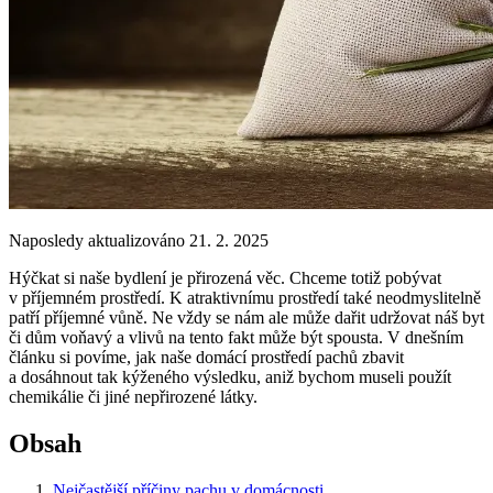
Naposledy aktualizováno 21. 2. 2025
Hýčkat si naše bydlení je přirozená věc. Chceme totiž pobývat
v příjemném prostředí. K atraktivnímu prostředí také neodmyslitelně
patří příjemné vůně. Ne vždy se nám ale může dařit udržovat náš byt
či dům voňavý a vlivů na tento fakt může být spousta. V dnešním
článku si povíme, jak naše domácí prostředí pachů zbavit
a dosáhnout tak kýženého výsledku, aniž bychom museli použít
chemikálie či jiné nepřirozené látky.
Obsah
Nejčastější příčiny pachu v domácnosti