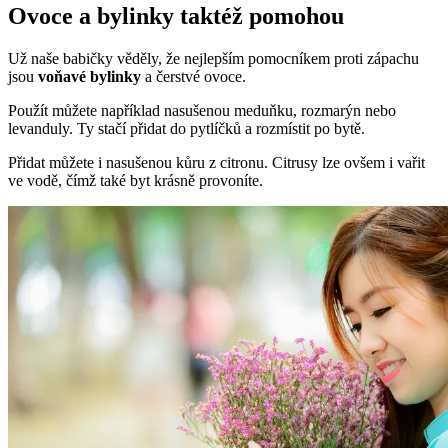
Ovoce a bylinky taktéž pomohou
Už naše babičky věděly, že nejlepším pomocníkem proti zápachu
jsou
voňavé bylinky
a čerstvé ovoce.
Použít můžete například nasušenou meduňku, rozmarýn nebo
levanduly. Ty stačí přidat do pytlíčků a rozmístit po bytě.
Přidat můžete i nasušenou kůru z citronu. Citrusy lze ovšem i vařit
ve vodě, čímž také byt krásně provoníte.