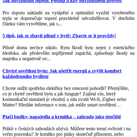
Jak odvzdušnit topení: Postup a kdy odvzdušnění provést
Pro úsporu nákladů na vytápění a optimální využití vyrobeného
tepla se doporučuje topení pravidelně odvzdušňovat. V dnešním
článku vám vysvětlíme, jak s...
5 tipů, jak se zbavit plísně v bytě: Zbavte se jí provždy!
Plísně doma nechce nikdo. Bytu škodí bytu nejen z estetického
hlediska, ale především nepříjemně zapáchá, způsobuje škody na
majetku a negativně ov...
Chytré osvětlení bytu: Jak ušetřit energii a zvýšit komfort
každodenního bydlení
Chcete snížit spotřebu elektřiny bez omezení pohodlí? Přemýšlíte,
co je chytré osvětlení bytu a jak funguje? Zajímá vás, který
komunikační standard je vhodný a zda zvolit Wi-fi, Zigbee nebo
Matter? Hledáte informace o tom, jak může smart osvětlení
…
Ptačí budky, napajedla a krmítka – zahrada jako útočiště
Ptáků v českých zahradách ubývá. Můžete tento trend ovlivnit i na
svém pozemku? Je krmítko pro ptáky skutečně přínosem, nebo