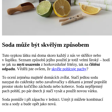
Soda může být skvělým způsobem
Tuto sypkou látku má doma skoro každý z nás ve skříňce nebo
v šuplíku. Seznam způsobů jejího použití je totiž velmi široký – hodí
se jak na
mytí usazenin
z horkovzdušné fritézy, tak na
čištění
odpadu
. Věděli jste ovšem, že
skvěle pohlcuje pachy
?
To ocení zejména majitelé domácích zvířat. Stačí jedlou sodu
nasypat do cukřenky nebo zavařovačky s dírkami a jemně poprášit
prostor okolo kočičího záchodu nebo koberce. Soda nepříjemný
pach pohltí, po pár dnech ji stačí vysát a použít novou várku.
Soda pomůže i při zápachu v lednici. Umýt ji můžete kombinací
octa a sody a bude opět jako nová.