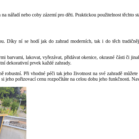
na nářadí nebo coby zázemí pro děti. Praktickou použitelnost těchto st
urou. Díky ní se hodí jak do zahrad moderních, tak i do těch tradičně
i barvami, lakovat, vyřezávat, přidávat okenice, okrasné části či jina
tní dekorativní prvek každé zahrady.
ě robustní. Při vhodné péči tak jeho životnost na své zahradě můžete p
i jeho pořizovací cenu rozpočítáte na celou dobu jeho funkčnosti. Nav