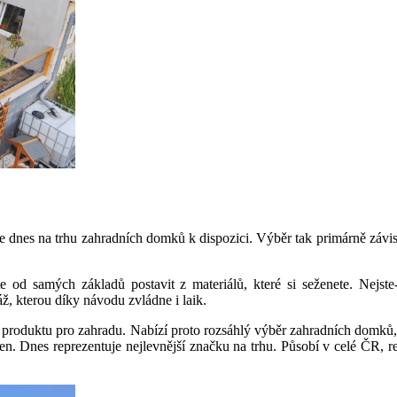
e dnes na trhu zahradních domků k dispozici. Výběr tak primárně závisí
te od samých základů postavit z materiálů, které si seženete. Nejst
ž, kterou díky návodu zvládne i laik.
uktu pro zahradu. Nabízí proto rozsáhlý výběr zahradních domků, ale 
cen. Dnes reprezentuje nejlevnější značku na trhu. Působí v celé ČR, r