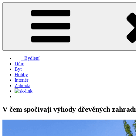
Přejít
k
obsahu
webu
Bydlení
Dům
Byt
Hobby
Interiér
Zahrada
V čem spočívají výhody dřevěných zahra