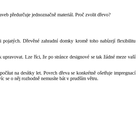
aveb předurčuje jednoznačně materiál. Proč zvolit dřevo?
ji pojatých. Dřevěné zahradní domky kromě toho nabízejí flexibilitu
k upravovat. Lze říci, že po stránce designové se tak žádné meze vaší
očítat na desítky let. Povrch dřeva se konkrétně ošetřuje impregnací
íc se o něj rozhodně nemusíte bát v prudším větru.