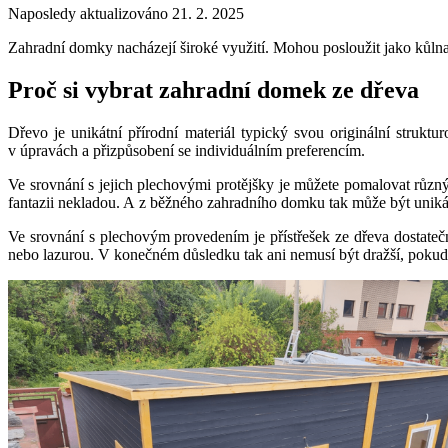
Naposledy aktualizováno 21. 2. 2025
Zahradní domky nacházejí široké využití. Mohou posloužit jako kůlna 
Proč si vybrat zahradní domek ze dřeva
Dřevo je unikátní přírodní materiál typický svou originální strukt
v úpravách a přizpůsobení se individuálním preferencím.
Ve srovnání s jejich plechovými protějšky je můžete pomalovat různým
fantazii nekladou. A z běžného zahradního domku tak může být uniká
Ve srovnání s plechovým provedením je přístřešek ze dřeva dostatečn
nebo lazurou. V konečném důsledku tak ani nemusí být dražší, pokud s