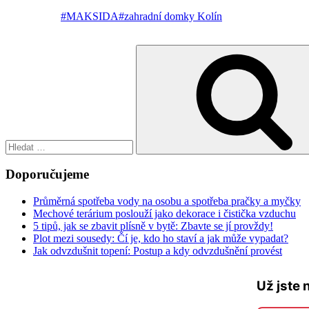
#MAKSIDA
#zahradní domky Kolín
Hledat:
Doporučujeme
Průměrná spotřeba vody na osobu a spotřeba pračky a myčky
Mechové terárium poslouží jako dekorace i čistička vzduchu
5 tipů, jak se zbavit plísně v bytě: Zbavte se jí provždy!
Plot mezi sousedy: Čí je, kdo ho staví a jak může vypadat?
Jak odvzdušnit topení: Postup a kdy odvzdušnění provést
Už jste 