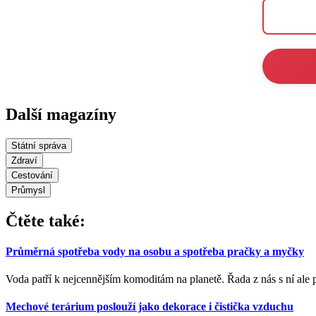
Další magazíny
Státní správa
Zdraví
Cestování
Průmysl
Čtěte také:
Průměrná spotřeba vody na osobu a spotřeba pračky a myčky
Voda patří k nejcennějším komoditám na planetě. Řada z nás s ní ale plý
Mechové terárium poslouží jako dekorace i čistička vzduchu