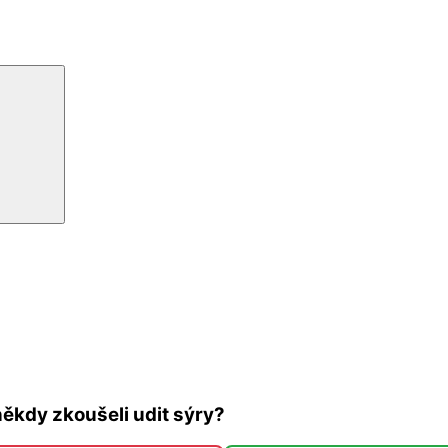
Hledání
někdy zkoušeli udit sýry?