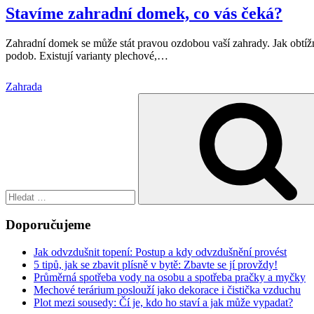
Stavíme zahradní domek, co vás čeká?
Zahradní domek se může stát pravou ozdobou vaší zahrady. Jak obtížn
podob. Existují varianty plechové,
…
Zahrada
Hledat:
Doporučujeme
Jak odvzdušnit topení: Postup a kdy odvzdušnění provést
5 tipů, jak se zbavit plísně v bytě: Zbavte se jí provždy!
Průměrná spotřeba vody na osobu a spotřeba pračky a myčky
Mechové terárium poslouží jako dekorace i čistička vzduchu
Plot mezi sousedy: Čí je, kdo ho staví a jak může vypadat?