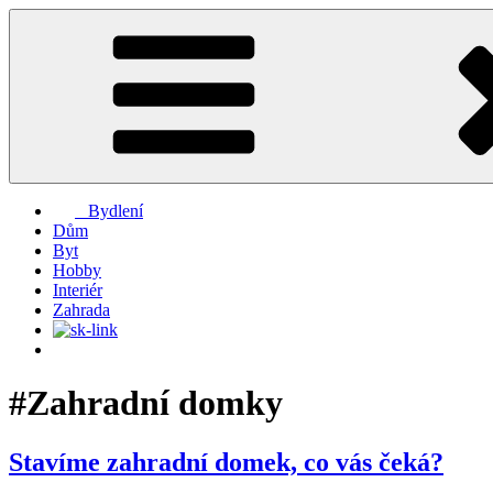
Přejít
k
obsahu
webu
Bydlení
Dům
Byt
Hobby
Interiér
Zahrada
#Zahradní domky
Stavíme zahradní domek, co vás čeká?