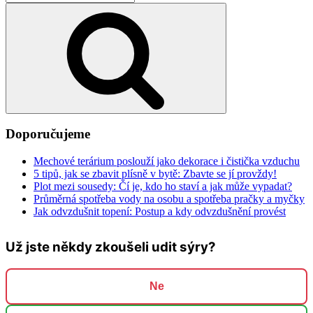
Hledání
Doporučujeme
Mechové terárium poslouží jako dekorace i čistička vzduchu
5 tipů, jak se zbavit plísně v bytě: Zbavte se jí provždy!
Plot mezi sousedy: Čí je, kdo ho staví a jak může vypadat?
Průměrná spotřeba vody na osobu a spotřeba pračky a myčky
Jak odvzdušnit topení: Postup a kdy odvzdušnění provést
Už jste někdy zkoušeli udit sýry?
Ne