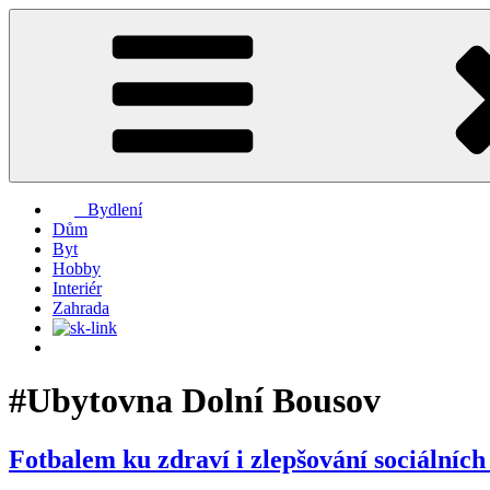
Přejít
k
obsahu
webu
Bydlení
Dům
Byt
Hobby
Interiér
Zahrada
#Ubytovna Dolní Bousov
Fotbalem ku zdraví i zlepšování sociálních