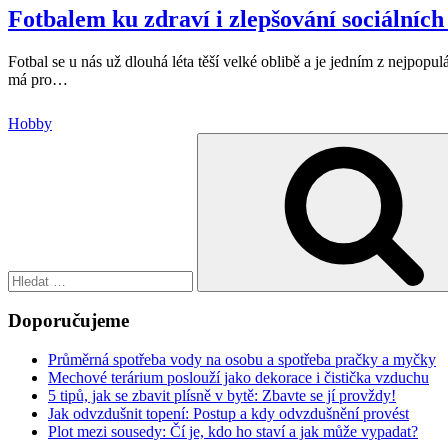
Fotbalem ku zdraví i zlepšování sociálních
Fotbal se u nás už dlouhá léta těší velké oblibě a je jedním z nejpop
má pro
…
Hobby
Hledat:
Doporučujeme
Průměrná spotřeba vody na osobu a spotřeba pračky a myčky
Mechové terárium poslouží jako dekorace i čistička vzduchu
5 tipů, jak se zbavit plísně v bytě: Zbavte se jí provždy!
Jak odvzdušnit topení: Postup a kdy odvzdušnění provést
Plot mezi sousedy: Čí je, kdo ho staví a jak může vypadat?