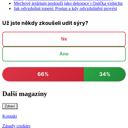
Mechové terárium poslouží jako dekorace i čistička vzduchu
Jak odvzdušnit topení: Postup a kdy odvzdušnění provést
Už jste někdy zkoušeli udit sýry?
Ne
Ano
66%
34%
Další magazíny
Zdraví
Kontakt
Zásady cookies