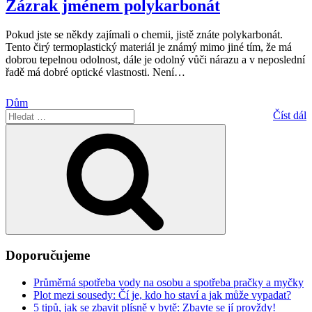
Zázrak jménem polykarbonát
Pokud jste se někdy zajímali o chemii, jistě znáte polykarbonát.
Tento čirý termoplastický materiál je známý mimo jiné tím, že má
dobrou tepelnou odolnost, dále je odolný vůči nárazu a v neposlední
řadě má dobré optické vlastnosti. Není
…
Dům
Hledat:
Číst dál
Hledání
Doporučujeme
Průměrná spotřeba vody na osobu a spotřeba pračky a myčky
Plot mezi sousedy: Čí je, kdo ho staví a jak může vypadat?
5 tipů, jak se zbavit plísně v bytě: Zbavte se jí provždy!