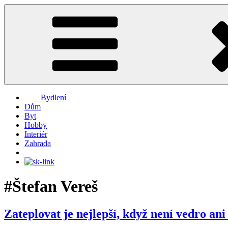
Přejít
k
obsahu
webu
Bydlení
Dům
Byt
Hobby
Interiér
Zahrada
#Štefan Vereš
Zateplovat je nejlepší, když není vedro ani