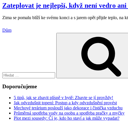
Zateplovat je nejlepší, když není vedro ani
Zima se pomalu blíží ke svému konci a s jarem opět přijde teplo, na kt
Dům
Hledat:
Doporučujeme
5 tipů, jak se zbavit plísně v bytě: Zbavte se jí provždy!
Jak odvzdušnit topení: Postup a kdy odvzdušnění provést
Mechové terárium poslouží jako dekorace i čistička vzduchu
Průměrná spotřeba vody na osobu a spotřeba pračky a myčky
Plot mezi sousedy: Čí je, kdo ho staví a jak může vypadat?