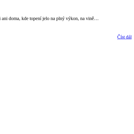
li ani doma, kde topení jelo na plný výkon, na vině
…
Číst dál