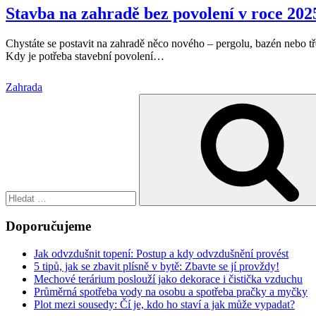
Stavba na zahradě bez povolení v roce 2025
Chystáte se postavit na zahradě něco nového – pergolu, bazén nebo t
Kdy je potřeba stavební povolení
…
Zahrada
Hledat:
Doporučujeme
Jak odvzdušnit topení: Postup a kdy odvzdušnění provést
5 tipů, jak se zbavit plísně v bytě: Zbavte se jí provždy!
Mechové terárium poslouží jako dekorace i čistička vzduchu
Průměrná spotřeba vody na osobu a spotřeba pračky a myčky
Plot mezi sousedy: Čí je, kdo ho staví a jak může vypadat?