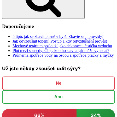
Doporučujeme
5 tipů, jak se zbavit plísně v bytě: Zbavte se jí provždy!
Jak odvzdušnit topení: Postup a kdy odvzdušnění provést
Mechové terárium poslouží jako dekorace i čistička vzduchu
Plot mezi sousedy: Čí je, kdo ho staví a jak může vypadat?
Průměrná spotřeba vody na osobu a spotřeba pračky a myčky
Už jste někdy zkoušeli udit sýry?
Ne
Ano
66%
34%