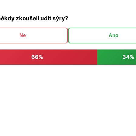
někdy zkoušeli udit sýry?
Ne
Ano
66%
34%