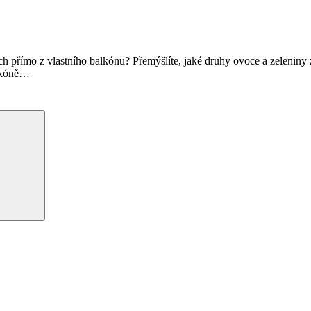
h přímo z vlastního balkónu? Přemýšlíte, jaké druhy ovoce a zeleniny 
lkóně
…
Hledání