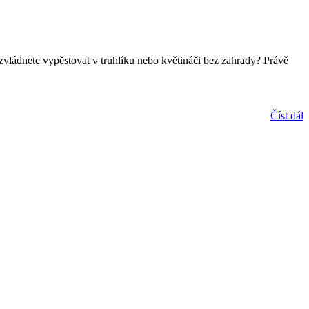
zvládnete vypěstovat v truhlíku nebo květináči bez zahrady? Právě
Číst dál