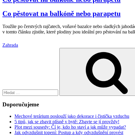
Co pěstovat na balkóně nebo parapetu
Toužíte po čerstvých rajčatech, voňavé bazalce nebo sladkých jahodác
v tomto článku zjistíte, které plodiny jsou ideální pro pěstování na ba
Zahrada
Hledat:
Doporučujeme
Mechové terárium poslouží jako dekorace i čistička vzduchu
5 tipů, jak se zbavit plísně v bytě: Zbavte se jí provždy!
Plot mezi sousedy: Čí je, kdo ho staví a jak může vypadat?
Jak odvzdušnit topení: Postup a kdy odvzdušnění provést