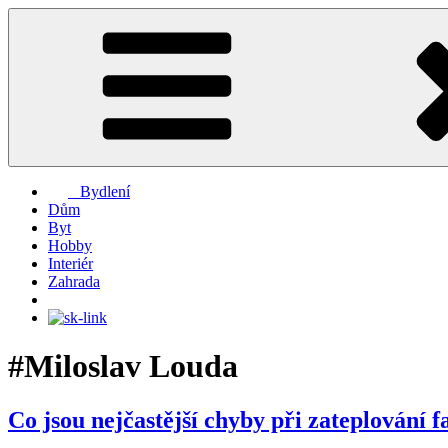
Přejít
k
obsahu
webu
Bydlení
Dům
Byt
Hobby
Interiér
Zahrada
#Miloslav Louda
Co jsou nejčastější chyby při zateplování f