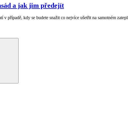
asád a jak jim předejít
tí v případě, kdy se budete snažit co nejvíce ušetřit na samotném zate
Hledání