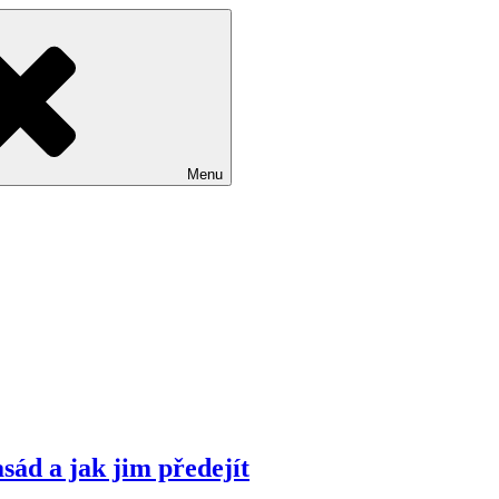
Menu
asád a jak jim předejít