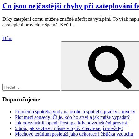
Co jsou nejčastější chyby při zateplování f
Díky zateplení domu můžete značně ušetřit za vytápění. To však nepla
a zateplení provedete špatně. Kvůli
…
Dům
Hledat:
Doporučujeme
Průměrná spotřeba vody na osobu a spotřeba pračky a myčky
Plot mezi sousedy: Čí je, kdo ho staví a jak může vypadat?
Jak odvzdušnit topení: Postup a kdy odvzdušnění provést
5 tipů, jak se zbavit plísně v bytě: Zbavte se jí provždy!
Mechové terárium poslouží jako dekorace i čistička vzduchu