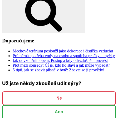
Doporučujeme
Mechové terárium poslouží jako dekorace i čistička vzduchu
Průměrná spotřeba vody na osobu a spotřeba pračky a myčky
Jak odvzdušnit topení: Postup a kdy odvzdušnění provést
Plot mezi sousedy: Čí je, kdo ho staví a jak může vypadat?
5 tipů, jak se zbavit plísně v bytě: Zbavte se jí provždy!
Už jste někdy zkoušeli udit sýry?
Ne
Ano