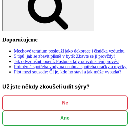
Doporučujeme
Mechové terárium poslouží jako dekorace i čistička vzduchu
5 tipů, jak se zbavit plísně v bytě: Zbavte se jí provždy!
Jak odvzdušnit topení: Postup a kdy odvzdušnění provést
Průměrná spotřeba vody na osobu a spotřeba pračky a myčky
Plot mezi sousedy: Čí je, kdo ho staví a jak může vypadat?
Už jste někdy zkoušeli udit sýry?
Ne
Ano