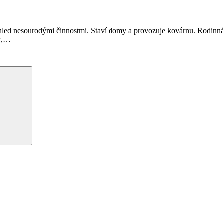
hled nesourodými činnostmi. Staví domy a provozuje kovárnu. Rodinná
,
…
Hledání