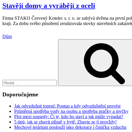
Stavějí domy a vyrábějí z oceli
Firma STAKO Červený Kotelec s. r. o. se zabývá dvěma na první po
kraji. Za dobu svého působení zrealizovala stovky stavebních zakázek
Dům
Hledat:
Doporučujeme
Jak odvzdušnit topení: Postup a kdy odvzdušnění provést
Průměrná spotřeba vody na osobu a spotřeba pračky a myčky
Plot mezi sousedy: Čí je, kdo ho staví a jak může vypadat?
5 tipů, jak se zbavit plísně v bytě: Zbavte se jí provždy!
Mechové terárium poslouží jako dekorace i čistička vzduchu