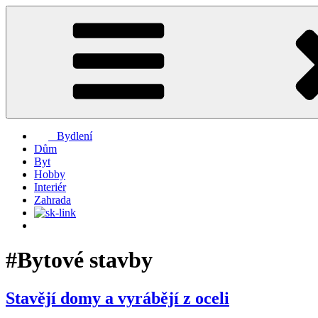
Přejít
k
obsahu
webu
Bydlení
Dům
Byt
Hobby
Interiér
Zahrada
#Bytové stavby
Stavějí domy a vyrábějí z oceli