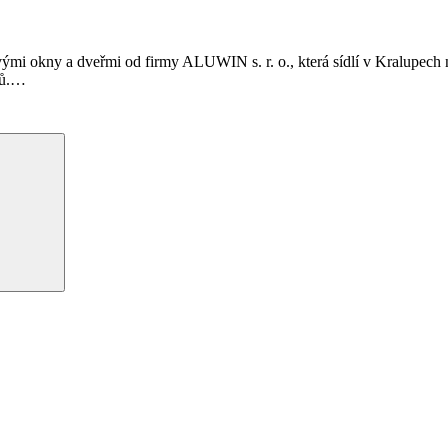
ovými okny a dveřmi od firmy ALUWIN s. r. o., která sídlí v Kralupech
ů.
…
Hledání