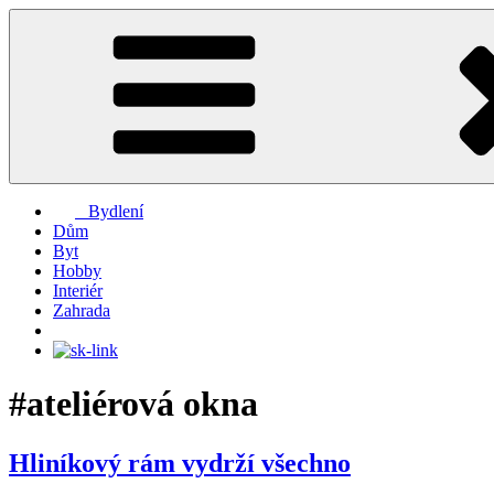
Přejít
k
obsahu
webu
Bydlení
Dům
Byt
Hobby
Interiér
Zahrada
#ateliérová okna
Hliníkový rám vydrží všechno