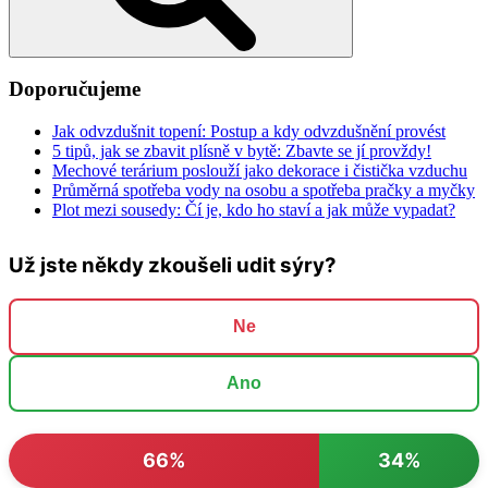
Doporučujeme
Jak odvzdušnit topení: Postup a kdy odvzdušnění provést
5 tipů, jak se zbavit plísně v bytě: Zbavte se jí provždy!
Mechové terárium poslouží jako dekorace i čistička vzduchu
Průměrná spotřeba vody na osobu a spotřeba pračky a myčky
Plot mezi sousedy: Čí je, kdo ho staví a jak může vypadat?
Už jste někdy zkoušeli udit sýry?
Ne
Ano
66%
34%