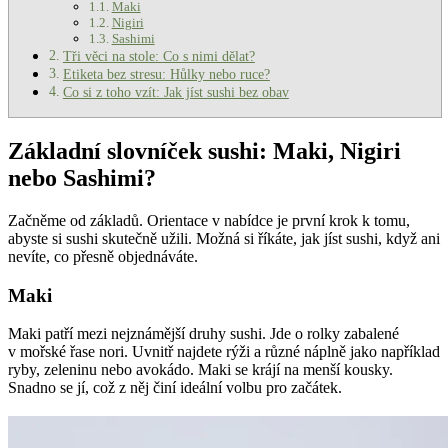
Maki
Nigiri
Sashimi
Tři věci na stole: Co s nimi dělat?
Etiketa bez stresu: Hůlky nebo ruce?
Co si z toho vzít: Jak jíst sushi bez obav
Základní slovníček sushi: Maki, Nigiri
nebo Sashimi?
Začněme od základů. Orientace v nabídce je první krok k tomu,
abyste si sushi skutečně užili. Možná si říkáte, jak jíst sushi, když ani
nevíte, co přesně objednáváte.
Maki
Maki patří mezi nejznámější druhy sushi. Jde o rolky zabalené
v mořské řase nori. Uvnitř najdete rýži a různé náplně jako například
ryby, zeleninu nebo avokádo. Maki se krájí na menší kousky.
Snadno se jí, což z něj činí ideální volbu pro začátek.