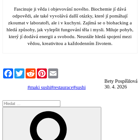
Fascinuje ji věda i objevování nového. Biochemie jí dává
odpovědi, ale také vyvolává další otázky, které jí pomáhají
zkoumat v laboratoři, ale i v kuchyni. Zajímá se o biohacking a
hledá způsoby, jak vylepšit fungování těla i mysli. Miluje pohyb,
který jí dodává energii a svobodu. Neustále hledá spojení mezi
vědou, kreativitou a každodenním životem.
Facebook
Twitter
Reddit
Pinterest
Email
Bety Pospíšilová
30. 4. 2026
#maki sushi
#restaurace
#sushi
Hledat:
Hledání