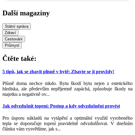
Další magazíny
Státní správa
Zdraví
Cestování
Průmysl
Čtěte také:
5 tipů, jak se zbavit plísně v bytě: Zbavte se jí provždy!
Plísně doma nechce nikdo. Bytu škodí bytu nejen z estetického
hlediska, ale především nepříjemně zapáchá, způsobuje škody na
majetku a negativně ov...
Jak odvzdušnit topení: Postup a kdy odvzdušnění provést
Pro úsporu nákladů na vytápění a optimální využití vyrobeného
tepla se doporučuje topení pravidelně odvzdušňovat. V dnešním
článku vám vysvětlíme, jak s...