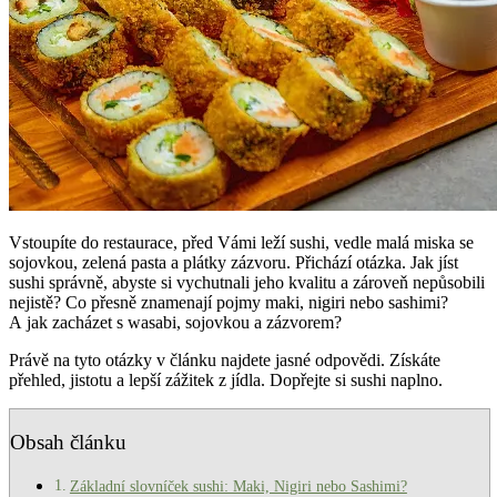
Vstoupíte do restaurace, před Vámi leží sushi, vedle malá miska se
sojovkou, zelená pasta a plátky zázvoru. Přichází otázka. Jak jíst
sushi správně, abyste si vychutnali jeho kvalitu a zároveň nepůsobili
nejistě? Co přesně znamenají pojmy maki, nigiri nebo sashimi?
A jak zacházet s wasabi, sojovkou a zázvorem?
Právě na tyto otázky v článku najdete jasné odpovědi. Získáte
přehled, jistotu a lepší zážitek z jídla. Dopřejte si sushi naplno.
Obsah článku
Základní slovníček sushi: Maki, Nigiri nebo Sashimi?