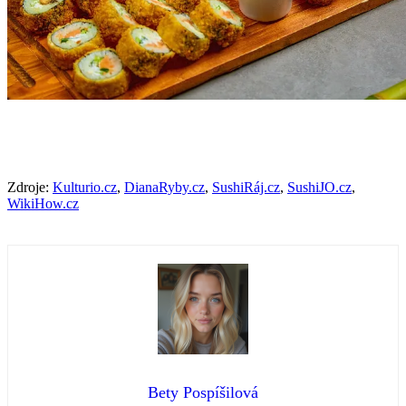
Zdroje:
Kulturio.cz
,
DianaRyby.cz
,
SushiRáj.cz
,
SushiJO.cz
,
WikiHow.cz
Bety Pospíšilová