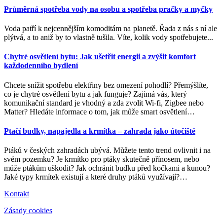
Průměrná spotřeba vody na osobu a spotřeba pračky a myčky
Voda patří k nejcennějším komoditám na planetě. Řada z nás s ní ale
plýtvá, a to aniž by to vlastně tušila. Víte, kolik vody spotřebujete...
Chytré osvětlení bytu: Jak ušetřit energii a zvýšit komfort
každodenního bydlení
Chcete snížit spotřebu elektřiny bez omezení pohodlí? Přemýšlíte,
co je chytré osvětlení bytu a jak funguje? Zajímá vás, který
komunikační standard je vhodný a zda zvolit Wi-fi, Zigbee nebo
Matter? Hledáte informace o tom, jak může smart osvětlení
…
Ptačí budky, napajedla a krmítka – zahrada jako útočiště
Ptáků v českých zahradách ubývá. Můžete tento trend ovlivnit i na
svém pozemku? Je krmítko pro ptáky skutečně přínosem, nebo
může ptákům uškodit? Jak ochránit budku před kočkami a kunou?
Jaké typy krmítek existují a které druhy ptáků využívají?
…
Kontakt
Zásady cookies