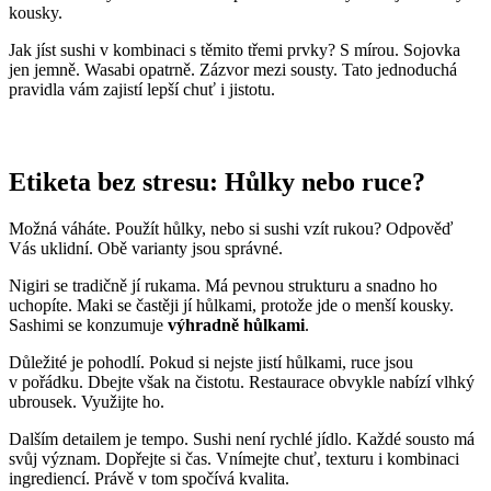
kousky.
Jak jíst sushi v kombinaci s těmito třemi prvky? S mírou. Sojovka
jen jemně. Wasabi opatrně. Zázvor mezi sousty. Tato jednoduchá
pravidla vám zajistí lepší chuť i jistotu.
Etiketa bez stresu: Hůlky nebo ruce?
Možná váháte. Použít hůlky, nebo si sushi vzít rukou? Odpověď
Vás uklidní. Obě varianty jsou správné.
Nigiri se tradičně jí rukama. Má pevnou strukturu a snadno ho
uchopíte. Maki se častěji jí hůlkami, protože jde o menší kousky.
Sashimi se konzumuje
výhradně hůlkami
.
Důležité je pohodlí. Pokud si nejste jistí hůlkami, ruce jsou
v pořádku. Dbejte však na čistotu. Restaurace obvykle nabízí vlhký
ubrousek. Využijte ho.
Dalším detailem je tempo. Sushi není rychlé jídlo. Každé sousto má
svůj význam. Dopřejte si čas. Vnímejte chuť, texturu i kombinaci
ingrediencí. Právě v tom spočívá kvalita.