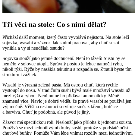
Tři věci na stole: Co s nimi dělat?
Přichází další moment, který často vyvolává nejistotu. Na stole leží
sojovka, wasabi a zázvor. Jak s nimi pracovat, aby chuť sushi
vynikla a vy si neudělali ostudu?
Sojovka slouží jako jemné dochucení. Není to lázeň! Sushi by se
nemělo v sojovce utopit. Správný postup je lehce namočit rybu,
nikoli rýži. Rýže by nasákla tekutinu a rozpadla se. Ztratili byste tím
strukturu i zážitek.
Wasabi je výrazná zelená pasta. Má ostrou chuť, která rychle
vystoupí do nosu. V tradičním sushi bývá malé množství wasabi už
mezi rýží a rybou. Není nutné ho přidávat automaticky. Méně
znamená více. Navíc je dobré vědět, že pravé wasabi se používá jen
výjimečně. Většina restaurací servíruje směs z křenu, hořčice
a barviva. Chuť je podobná, ale původ je jiný.
Zázvor má specifickou roli. Neslouží jako příloha k jednomu soustu.
Používá se mezi jednotlivými druhy sushi, protože v podstatě očistí
chuťové buňky. Pomůže Vám lépe vnímat rozdíly mezi jednotlivými