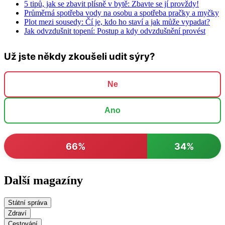
5 tipů, jak se zbavit plísně v bytě: Zbavte se jí provždy!
Průměrná spotřeba vody na osobu a spotřeba pračky a myčky
Plot mezi sousedy: Čí je, kdo ho staví a jak může vypadat?
Jak odvzdušnit topení: Postup a kdy odvzdušnění provést
Už jste někdy zkoušeli udit sýry?
Ne
Ano
66%
34%
Další magazíny
Státní správa
Zdraví
Cestování