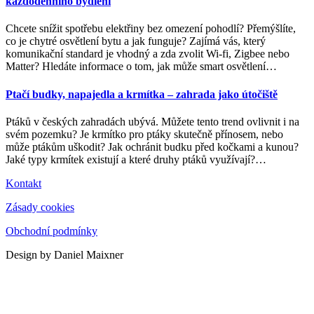
každodenního bydlení
Chcete snížit spotřebu elektřiny bez omezení pohodlí? Přemýšlíte,
co je chytré osvětlení bytu a jak funguje? Zajímá vás, který
komunikační standard je vhodný a zda zvolit Wi-fi, Zigbee nebo
Matter? Hledáte informace o tom, jak může smart osvětlení
…
Ptačí budky, napajedla a krmítka – zahrada jako útočiště
Ptáků v českých zahradách ubývá. Můžete tento trend ovlivnit i na
svém pozemku? Je krmítko pro ptáky skutečně přínosem, nebo
může ptákům uškodit? Jak ochránit budku před kočkami a kunou?
Jaké typy krmítek existují a které druhy ptáků využívají?
…
Kontakt
Zásady cookies
Obchodní podmínky
Design by Daniel Maixner