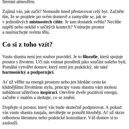
firemní atmosféru.
Zajímá vás, jak začít? Nemusíte hned přestavovat celý byt. Začněte
tím, že se projdete po svém domově a zamyslíte se, jak se
v jednotlivých
místnostech cítíte
. Je tam dostatek světla? Necítíte
napětí nebo neklid v určitých koutech? Vnímejte prostor
a naslouchejte svému tělu.
Co si z toho vzít?
Vastu shastra není jen soubor pravidel. Je to
filozofie
, která spojuje
prostor s životem. Učí nás vnímat prostředí jako součást našeho bytí.
Pomáhá vytvářet domov, který není jen praktický, ale také
harmonický a podporující
.
Ať už věříte na energii prostoru nebo jen hledáte cestu ke
klidnějšímu životnímu stylu, principy vastu shastra vám mohou
nabídnout užitečnou
inspiraci
. Otevřete dveře pozitivní energii,
začněte v malém a sledujte, co se změní.
Dopřejte si prostor, který vás bude skutečně podporovat. A pokud
vás vastu shastra zaujala, neváhejte se ponořit hlouběji. Ať už skrze
odbornou literaturu nebo praktické konzultace. Váš domov si to
zaslouží.