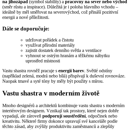
na jihozápad
(symbol stability) a
pracovny na sever nebo východ
(směr růstu a inspirace). Důležitá je i poloha hlavního vchodu –
ideálně by měl směřovat na severovýchod, což přináší pozitivní
energii a nové příležitosti.
Dále se doporučuje:
udržovat pořádek a čistotu
využívat přírodní materiály
zajistit dostatek denního světla a ventilace
vyhnout se ostrým hranám a těžkému nábytku
uprostřed místnosti
Vastu shastra rovněž pracuje s
energií barev
. Světlé odstíny
(například zelená, modrá nebo bílá) přispívají k duševní rovnováze.
Naopak tmavé a syté tóny by měly být použity s mírou.
Vastu shastra v moderním životě
Mnoho designérů a architektů kombinuje vastu shastra s moderním
interiérovým designem. Vznikají tak prostory, které nejen dobře
vypadají, ale zároveň
podporují soustředění
, odpočinek nebo
kreativitu. Některé firmy dokonce upravují své kanceláře podle
těchto zásad, aby zvýšily produktivitu zaměstnanců a zlepšily