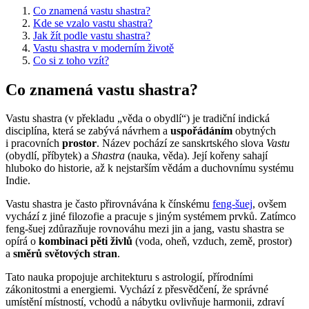
Co znamená vastu shastra?
Kde se vzalo vastu shastra?
Jak žít podle vastu shastra?
Vastu shastra v moderním životě
Co si z toho vzít?
Co znamená vastu shastra?
Vastu shastra (v překladu „věda o obydlí“) je tradiční indická
disciplína, která se zabývá návrhem a
uspořádáním
obytných
i pracovních
prostor
. Název pochází ze sanskrtského slova
Vastu
(obydlí, příbytek) a
Shastra
(nauka, věda). Její kořeny sahají
hluboko do historie, až k nejstarším vědám a duchovnímu systému
Indie.
Vastu shastra je často přirovnávána k čínskému
feng-šuej
, ovšem
vychází z jiné filozofie a pracuje s jiným systémem prvků. Zatímco
feng-šuej zdůrazňuje rovnováhu mezi jin a jang, vastu shastra se
opírá o
kombinaci pěti živlů
(voda, oheň, vzduch, země, prostor)
a
směrů světových stran
.
Tato nauka propojuje architekturu s astrologií, přírodními
zákonitostmi a energiemi. Vychází z přesvědčení, že správné
umístění místností, vchodů a nábytku ovlivňuje harmonii, zdraví