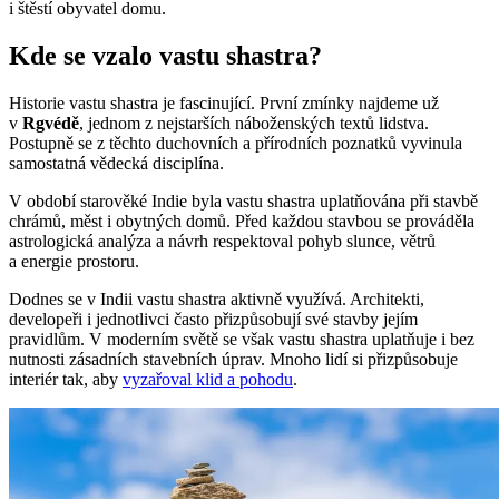
i štěstí obyvatel domu.
Kde se vzalo vastu shastra?
Historie vastu shastra je fascinující. První zmínky najdeme už
v
Rgvédě
, jednom z nejstarších náboženských textů lidstva.
Postupně se z těchto duchovních a přírodních poznatků vyvinula
samostatná vědecká disciplína.
V období starověké Indie byla vastu shastra uplatňována při stavbě
chrámů, měst i obytných domů. Před každou stavbou se prováděla
astrologická analýza a návrh respektoval pohyb slunce, větrů
a energie prostoru.
Dodnes se v Indii vastu shastra aktivně využívá. Architekti,
developeři i jednotlivci často přizpůsobují své stavby jejím
pravidlům. V moderním světě se však vastu shastra uplatňuje i bez
nutnosti zásadních stavebních úprav. Mnoho lidí si přizpůsobuje
interiér tak, aby
vyzařoval klid a pohodu
.