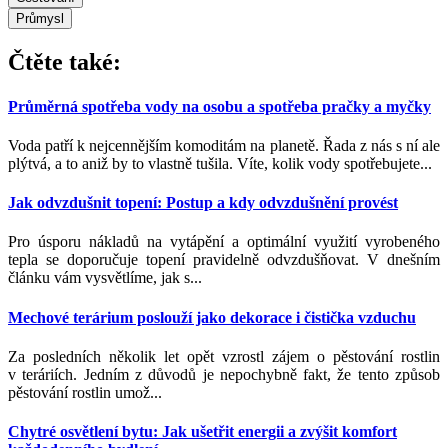
Průmysl
Čtěte také:
Průměrná spotřeba vody na osobu a spotřeba pračky a myčky
Voda patří k nejcennějším komoditám na planetě. Řada z nás s ní ale
plýtvá, a to aniž by to vlastně tušila. Víte, kolik vody spotřebujete...
Jak odvzdušnit topení: Postup a kdy odvzdušnění provést
Pro úsporu nákladů na vytápění a optimální využití vyrobeného
tepla se doporučuje topení pravidelně odvzdušňovat. V dnešním
článku vám vysvětlíme, jak s...
Mechové terárium poslouží jako dekorace i čistička vzduchu
Za posledních několik let opět vzrostl zájem o pěstování rostlin
v teráriích. Jedním z důvodů je nepochybně fakt, že tento způsob
pěstování rostlin umož...
Chytré osvětlení bytu: Jak ušetřit energii a zvýšit komfort