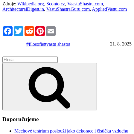
Zdroje:
Wikipedia.org
,
Sconto.cz
,
VaastuShastra.com
,
ArchitecturalDigest.in
,
VastuShastraGuru.com
,
AppliedVastu.com
Facebook
Twitter
Reddit
Pinterest
Email
21. 8. 2025
#filosofie
#vastu shastra
Hledat:
Hledání
Doporučujeme
Mechové terárium poslouží jako dekorace i čistička vzduchu