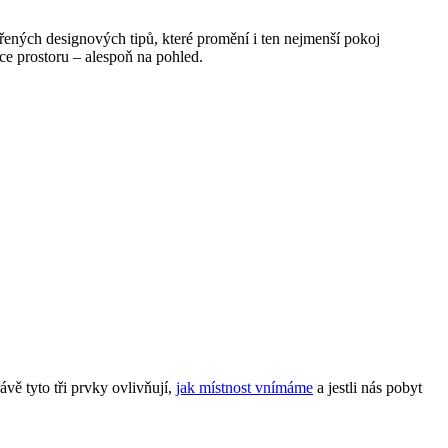
řených designových tipů, které promění i ten nejmenší pokoj
ce prostoru – alespoň na pohled.
rávě tyto tři prvky ovlivňují,
jak místnost vnímáme
a jestli nás pobyt