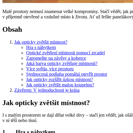
Malé prostory nemusí znamenat velké kompromisy. Stačí vědět, jak pr
v příjemně otevřené a vzdušné místo k životu. Ať už řešíte panelákov
Obsah
Jak opticky zvětšit místnost?
Hra s nábytkem
Optické zvětšení místnosti pomocí zrcadel
Zapomeňte na závěsy a koberce
Jaká barva opticky zvětšuje místnosti?
Více světla, více prostoru
Sjednocená podlaha pomáhá otevřít prostor
Jak opticky rozšířit úzkou místnost?
Jak opticky zvětšit malou koupelnu?
Závěrem: V jednoduchosti je krása
Jak opticky zvětšit místnost?
I s malým prostorem se dají dělat velké divy – stačí jen vědět, jak ošá
v ní těší nebo tísní.
1. Hra s nábytkem