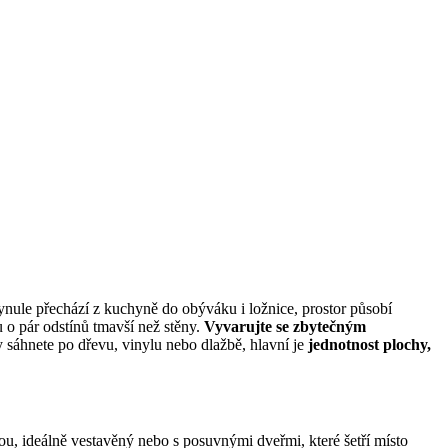
lynule přechází z kuchyně do obýváku i ložnice, prostor působí
u o pár odstínů tmavší než stěny.
Vyvarujte se zbytečným
y sáhnete po dřevu, vinylu nebo dlažbě, hlavní je
jednotnost plochy,
ou, ideálně vestavěný nebo s posuvnými dveřmi, které šetří místo