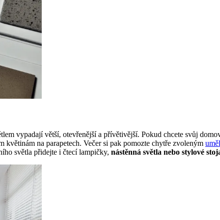
tlem vypadají větší, otevřenější a přívětivější. Pokud chcete svůj domov
m květinám na parapetech. Večer si pak pomozte chytře zvoleným
uměl
ího světla přidejte i čtecí lampičky,
nástěnná světla nebo stylové sto