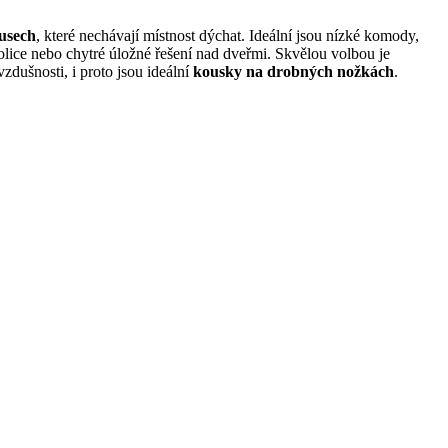
kusech
, které nechávají místnost dýchat. Ideální jsou nízké komody,
 police nebo chytré úložné řešení nad dveřmi. Skvělou volbou je
zdušnosti, i proto jsou ideální
kousky na drobných nožkách
.