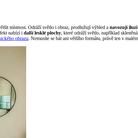
ětšit místnost. Odráží světlo i obraz, prodlužují výhled a
navozují iluz
fekt nabízí i
další lesklé plochy
, které odráží světlo, například sklen
sického obrazu
. Nemusíte se bát ani většího formátu, právě ten v malém