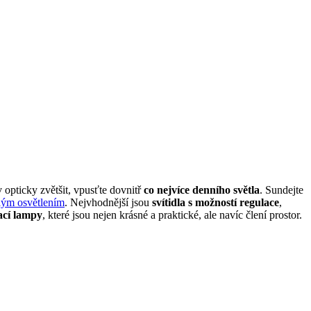
 opticky zvětšit, vpusťte dovnitř
co nejvíce denního světla
. Sundejte
ým osvětlením
. Nejvhodnější jsou
svítidla s možností regulace
,
jací lampy
, které jsou nejen krásné a praktické, ale navíc člení prostor.