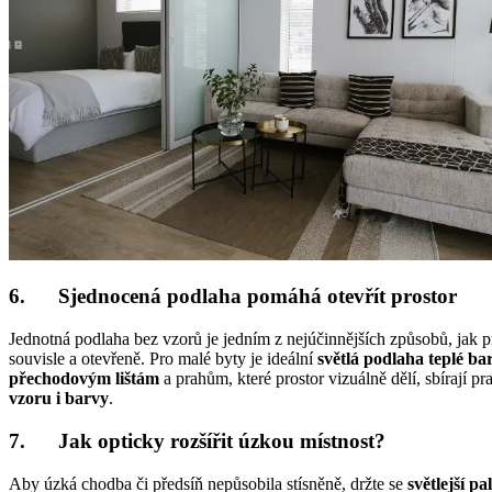
6. Sjednocená podlaha pomáhá otevřít prostor
Jednotná podlaha bez vzorů je jedním z nejúčinnějších způsobů, jak pr
souvisle a otevřeně. Pro malé byty je ideální
světlá podlaha teplé ba
přechodovým lištám
a prahům, které prostor vizuálně dělí, sbírají 
vzoru i barvy
.
7. Jak opticky rozšířit úzkou místnost?
Aby úzká chodba či předsíň nepůsobila stísněně, držte se
světlejší p