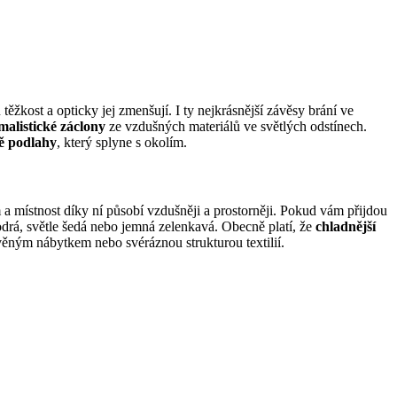
ěžkost a opticky jej zmenšují. I ty nejkrásnější závěsy brání ve
malistické záclony
ze vzdušných materiálů ve světlých odstínech.
ě podlahy
, který splyne s okolím.
m a místnost díky ní působí vzdušněji a prostorněji. Pokud vám přijdou
drá, světle šedá nebo jemná zelenkavá. Obecně platí, že
chladnější
věným nábytkem nebo svéráznou strukturou textilií.