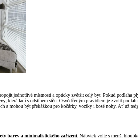
opojit jednotlivé místnosti a opticky zvětšit celý byt. Pokud podlaha p
rvy
, která ladí s odstínem stěn. Osvědčeným pravidlem je zvolit podlah
prach a mohou být překážkou pro kočárky, vozíky i bosé nohy. Ať už ted
alety barev a minimalistického zařízení
. Nábytek volte s menší hloubk