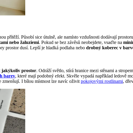
přítěží. Působí sice útulně, ale namísto vzdušnosti dodávají prostoru t
tami nebo žaluziemi
. Pokud se bez závěsů neobejdete, vsaďte na
mini
ry prostor dusí. Lepší je hladká podlaha nebo
drobný koberec v barv
 jakýkoliv prostor
. Odráží světlo, stírá hranice mezi stěnami a strope
ch barev
, které mají podobný efekt. Skvěle vypadá například ledově mo
le zmenšují. I bílou místnost lze navíc oživit
pokojovými rostlinami
, dře