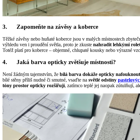
3. Zapomeňte na závěsy a koberce
Těžké závěsy nebo huňaté koberce jsou v malých místnostech zbytečnou 
výhledu ven i proudění světla, proto je zkuste
nahradit lehkými
role
Totéž platí pro koberce – objemné, chlupaté kousky nebo výrazné vzo
4. Jaká barva opticky zvětšuje místnosti?
Není žádným tajemstvím, že
bílá barva dokáže opticky nafouknout
bílé stěny příliš nudné či smutné, vsaďte na
světlé odstíny
pastelový
tóny prostor opticky rozšiřují
, zatímco teplé jej naopak zútulňují, a