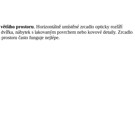
i většího prostoru
. Horizontálně umístěné zrcadlo opticky rozšíří
ěná dvířka, nábytek s lakovaným povrchem nebo kovové detaily. Zrcadlo
 prostoru často funguje nejlépe.