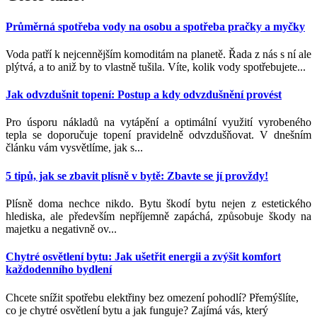
Průměrná spotřeba vody na osobu a spotřeba pračky a myčky
Voda patří k nejcennějším komoditám na planetě. Řada z nás s ní ale
plýtvá, a to aniž by to vlastně tušila. Víte, kolik vody spotřebujete...
Jak odvzdušnit topení: Postup a kdy odvzdušnění provést
Pro úsporu nákladů na vytápění a optimální využití vyrobeného
tepla se doporučuje topení pravidelně odvzdušňovat. V dnešním
článku vám vysvětlíme, jak s...
5 tipů, jak se zbavit plísně v bytě: Zbavte se jí provždy!
Plísně doma nechce nikdo. Bytu škodí bytu nejen z estetického
hlediska, ale především nepříjemně zapáchá, způsobuje škody na
majetku a negativně ov...
Chytré osvětlení bytu: Jak ušetřit energii a zvýšit komfort
každodenního bydlení
Chcete snížit spotřebu elektřiny bez omezení pohodlí? Přemýšlíte,
co je chytré osvětlení bytu a jak funguje? Zajímá vás, který