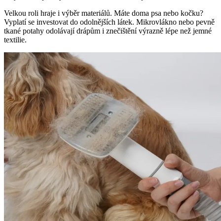
Velkou roli hraje i výběr materiálů. Máte doma psa nebo kočku?
Vyplatí se investovat do odolnějších látek. Mikrovlákno nebo pevně
tkané potahy odolávají drápům i znečištění výrazně lépe než jemné
textilie.