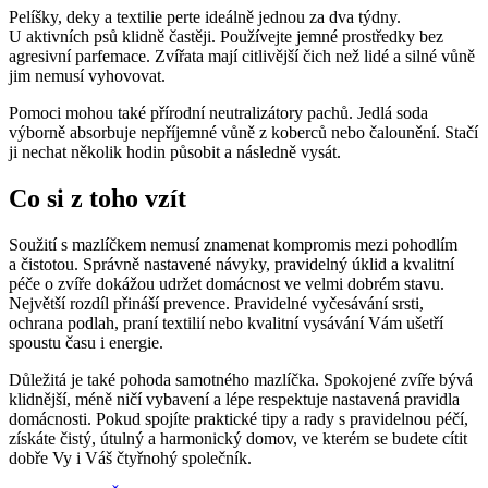
Pelíšky, deky a textilie perte ideálně jednou za dva týdny.
U aktivních psů klidně častěji. Používejte jemné prostředky bez
agresivní parfemace. Zvířata mají citlivější čich než lidé a silné vůně
jim nemusí vyhovovat.
Pomoci mohou také přírodní neutralizátory pachů. Jedlá soda
výborně absorbuje nepříjemné vůně z koberců nebo čalounění. Stačí
ji nechat několik hodin působit a následně vysát.
Co si z toho vzít
Soužití s mazlíčkem nemusí znamenat kompromis mezi pohodlím
a čistotou. Správně nastavené návyky, pravidelný úklid a kvalitní
péče o zvíře dokážou udržet domácnost ve velmi dobrém stavu.
Největší rozdíl přináší prevence. Pravidelné vyčesávání srsti,
ochrana podlah, praní textilií nebo kvalitní vysávání Vám ušetří
spoustu času i energie.
Důležitá je také pohoda samotného mazlíčka. Spokojené zvíře bývá
klidnější, méně ničí vybavení a lépe respektuje nastavená pravidla
domácnosti. Pokud spojíte praktické tipy a rady s pravidelnou péčí,
získáte čistý, útulný a harmonický domov, ve kterém se budete cítit
dobře Vy i Váš čtyřnohý společník.