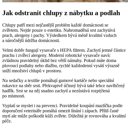
Jak odstranit chlupy z nábytku a podlah
Chlupy patří mezi nejčastější problém každé domácnosti se
zvířetem. Nejde pouze o estetiku. Nahromaděná srst zachytává
prach, alergeny i pachy. Výsledkem bývá méně kvalitní vzduch
a náročnější údržba domácnosti.
Velmi dobře fungují vysavače s HEPA filtrem. Zachytí jemné částice
prachu i zvířecí alergeny. Moderní robotické vysavače navíc
zvládnou pravidelný úklid bez větší námahy. Pokud máte doma
plovoucí podlahy nebo dlažbu, rychlé každodenní vysátí výrazně
sníží množství chlupů v prostoru.
Na sedačky a textilie pomáhají gumové kartáče nebo speciální
rukavice na sběr srsti. Překvapivě účinný bývá také lehce navlhčený
hadřík. Srst se na něj snadno zachytí a nezůstává rozptýlená
po místnosti.
Vyplatí se myslet i na prevenci. Pravidelné koupání mazlíčka podle
doporučení veterináře pomáhá omezit línání i zápach. Příliš časté
mytí ale může poškodit kůži zvířete. Důležitá je rovnováha a kvalitní
péče.