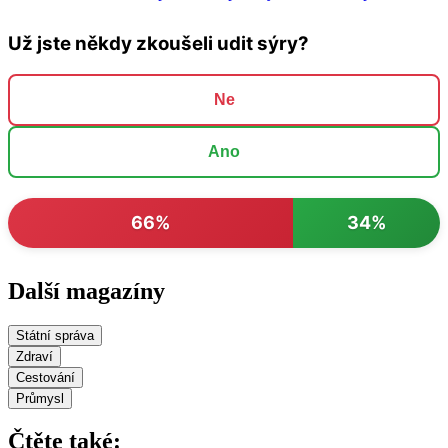
Už jste někdy zkoušeli udit sýry?
Ne
Ano
66%
34%
Další magazíny
Státní správa
Zdraví
Cestování
Průmysl
Čtěte také: