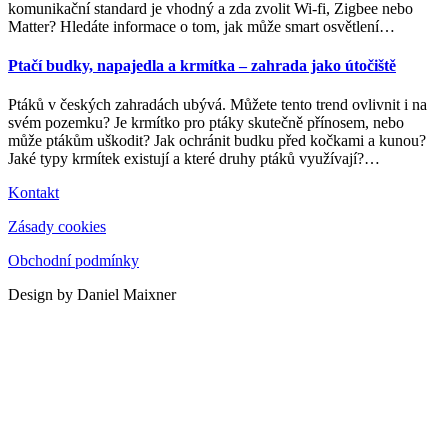
komunikační standard je vhodný a zda zvolit Wi-fi, Zigbee nebo
Matter? Hledáte informace o tom, jak může smart osvětlení
…
Ptačí budky, napajedla a krmítka – zahrada jako útočiště
Ptáků v českých zahradách ubývá. Můžete tento trend ovlivnit i na
svém pozemku? Je krmítko pro ptáky skutečně přínosem, nebo
může ptákům uškodit? Jak ochránit budku před kočkami a kunou?
Jaké typy krmítek existují a které druhy ptáků využívají?
…
Kontakt
Zásady cookies
Obchodní podmínky
Design by Daniel Maixner