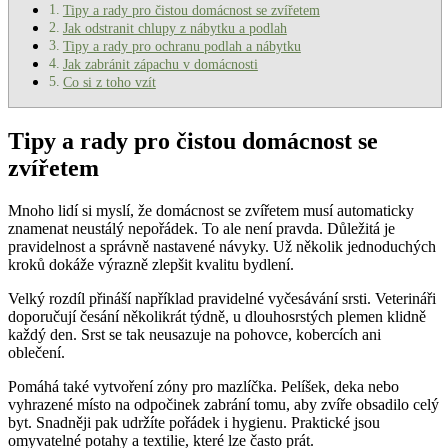
Tipy a rady pro čistou domácnost se zvířetem
Jak odstranit chlupy z nábytku a podlah
Tipy a rady pro ochranu podlah a nábytku
Jak zabránit zápachu v domácnosti
Co si z toho vzít
Tipy a rady pro čistou domácnost se
zvířetem
Mnoho lidí si myslí, že domácnost se zvířetem musí automaticky
znamenat neustálý nepořádek. To ale není pravda. Důležitá je
pravidelnost a správně nastavené návyky. Už několik jednoduchých
kroků dokáže výrazně zlepšit kvalitu bydlení.
Velký rozdíl přináší například pravidelné vyčesávání srsti. Veterináři
doporučují česání několikrát týdně, u dlouhosrstých plemen klidně
každý den. Srst se tak neusazuje na pohovce, kobercích ani
oblečení.
Pomáhá také vytvoření zóny pro mazlíčka. Pelíšek, deka nebo
vyhrazené místo na odpočinek zabrání tomu, aby zvíře obsadilo celý
byt. Snadněji pak udržíte pořádek i hygienu. Praktické jsou
omyvatelné potahy a textilie, které lze často prát.