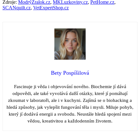
Zdroje:
ModrýŽralok.cz
,
MKLuzkoviny.cz
,
PetHome.cz
,
SCANquilt.cz
,
VetExpertShop.cz
Bety Pospíšilová
Fascinuje ji věda i objevování nového. Biochemie jí dává
odpovědi, ale také vyvolává další otázky, které jí pomáhají
zkoumat v laboratoři, ale i v kuchyni. Zajímá se o biohacking a
hledá způsoby, jak vylepšit fungování těla i mysli. Miluje pohyb,
který jí dodává energii a svobodu. Neustále hledá spojení mezi
vědou, kreativitou a každodenním životem.