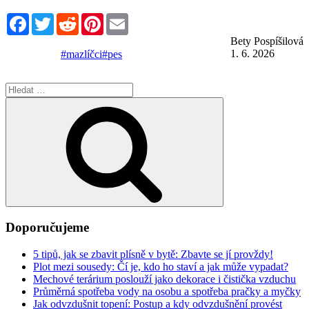
Facebook
Twitter
Reddit
Pinterest
Email
Bety Pospíšilová
1. 6. 2026
#mazlíčci
#pes
Hledat:
Hledání
Doporučujeme
5 tipů, jak se zbavit plísně v bytě: Zbavte se jí provždy!
Plot mezi sousedy: Čí je, kdo ho staví a jak může vypadat?
Mechové terárium poslouží jako dekorace i čistička vzduchu
Průměrná spotřeba vody na osobu a spotřeba pračky a myčky
Jak odvzdušnit topení: Postup a kdy odvzdušnění provést