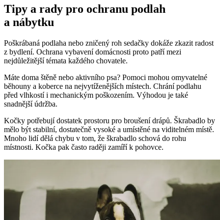
Tipy a rady pro ochranu podlah
a nábytku
Poškrábaná podlaha nebo zničený roh sedačky dokáže zkazit radost
z bydlení. Ochrana vybavení domácnosti proto patří mezi
nejdůležitější témata každého chovatele.
Máte doma štěně nebo aktivního psa? Pomoci mohou omyvatelné
běhouny a koberce na nejvytíženějších místech. Chrání podlahu
před vlhkostí i mechanickým poškozením. Výhodou je také
snadnější údržba.
Kočky potřebují dostatek prostoru pro broušení drápů. Škrabadlo by
mělo být stabilní, dostatečně vysoké a umístěné na viditelném místě.
Mnoho lidí dělá chybu v tom, že škrabadlo schová do rohu
místnosti. Kočka pak často raději zamíří k pohovce.