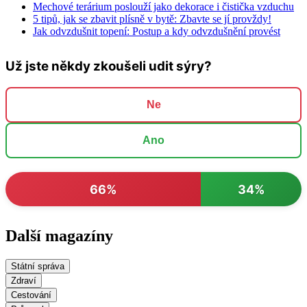
Mechové terárium poslouží jako dekorace i čistička vzduchu
5 tipů, jak se zbavit plísně v bytě: Zbavte se jí provždy!
Jak odvzdušnit topení: Postup a kdy odvzdušnění provést
Už jste někdy zkoušeli udit sýry?
Ne
Ano
66%
34%
Další magazíny
Státní správa
Zdraví
Cestování