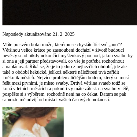
Naposledy aktualizováno 21. 2. 2025
Máte po svém boku muže, kterému se chystáte říct své „ano“?
Většinou velice krátce po zasnoubení dochází v životě budoucí
nevěsty snad nikdy nekončící myšlenkový pochod, jakou svatbu by
si ona a její partner představovali, co vše je potřeba rozhodnout
a naplánovat. Říká se, že je to jedno z nejhezčích období, jde ale
také o období hektické, jelikož některé náležitosti trvá zařídit
i několik měsíců. Nejvíce problematičtějším bodem, který se musí
řešit mezi prvními, je místo svatby. Drtivá většina svateb totiž se
koná v letních měsících a pokud i vy máte zálusk na svatbu v létě,
pospěšte si s výběrem, rozhodně není na co čekat. Datum se pak
samozřejmě odvíjí od místa i vašich časových možností.