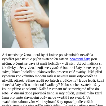
Asi neexistuje žena, která by si krátce po zásnubách nezačala
vytvářet představu o jejích svatebních šatech.
Svatební šaty
jsou
něčím, o čemž se baví již malé holčičky v dětství. Už od malička si
tak dívky a ženy vizualizují své vysněné budoucí šaty, které se pak
stávají hlavní položkou plánovacího procesu celé svatby. Ještě před
výběrem konkrétního modelu šatů si nevěsta musí odpovědět na
několik otázek. Sáhne raději po šatech z půjčovny? Bude lepší, když
si nechá šaty ušít na míru od švadleny? Nebo si chce svatební šaty
koupit přímo ze salonu? Každá z variant má samozřejmě něco do
sebe. V dnešní době převládá trend si šaty půjčit, jelikož málo která
žena pro tento slavnostní oděv najde využití i po svatbě. Ve
svatebním salonu vám vámi vybrané šaty upraví podle vašich
potřeb, zpravidla především jejich délku. Pokud si i přesto nemůžete