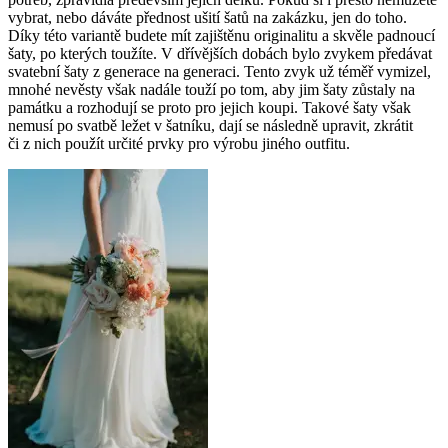
vybrat, nebo dáváte přednost ušití šatů na zakázku, jen do toho.
Díky této variantě budete mít zajištěnu originalitu a skvěle padnoucí
šaty, po kterých toužíte. V dřívějších dobách bylo zvykem předávat
svatební šaty z generace na generaci. Tento zvyk už téměř vymizel,
mnohé nevěsty však nadále touží po tom, aby jim šaty zůstaly na
památku a rozhodují se proto pro jejich koupi. Takové šaty však
nemusí po svatbě ležet v šatníku, dají se následně upravit, zkrátit
či z nich použít určité prvky pro výrobu jiného outfitu.