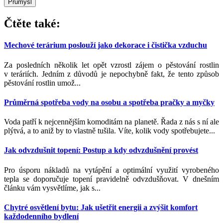
Průmysl
Čtěte také:
Mechové terárium poslouží jako dekorace i čistička vzduchu
Za posledních několik let opět vzrostl zájem o pěstování rostlin
v teráriích. Jedním z důvodů je nepochybně fakt, že tento způsob
pěstování rostlin umož...
Průměrná spotřeba vody na osobu a spotřeba pračky a myčky
Voda patří k nejcennějším komoditám na planetě. Řada z nás s ní ale
plýtvá, a to aniž by to vlastně tušila. Víte, kolik vody spotřebujete...
Jak odvzdušnit topení: Postup a kdy odvzdušnění provést
Pro úsporu nákladů na vytápění a optimální využití vyrobeného
tepla se doporučuje topení pravidelně odvzdušňovat. V dnešním
článku vám vysvětlíme, jak s...
Chytré osvětlení bytu: Jak ušetřit energii a zvýšit komfort
každodenního bydlení