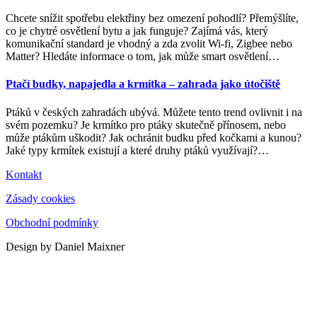
Chcete snížit spotřebu elektřiny bez omezení pohodlí? Přemýšlíte,
co je chytré osvětlení bytu a jak funguje? Zajímá vás, který
komunikační standard je vhodný a zda zvolit Wi-fi, Zigbee nebo
Matter? Hledáte informace o tom, jak může smart osvětlení
…
Ptačí budky, napajedla a krmítka – zahrada jako útočiště
Ptáků v českých zahradách ubývá. Můžete tento trend ovlivnit i na
svém pozemku? Je krmítko pro ptáky skutečně přínosem, nebo
může ptákům uškodit? Jak ochránit budku před kočkami a kunou?
Jaké typy krmítek existují a které druhy ptáků využívají?
…
Kontakt
Zásady cookies
Obchodní podmínky
Design by Daniel Maixner