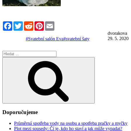
Facebook
Twitter
Reddit
Pinterest
Email
dvorakova
29. 5. 2020
#Svatební salón Eva
#svatební šaty
Hledat:
Hledání
Doporučujeme
Průměrná spotřeba vody na osobu a spotřeba pračky a myčky
Plot mezi sousedy: Čí je, kdo ho staví a jak může vypadat?