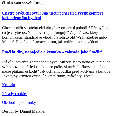
článku vám vysvětlíme, jak s...
Chytré osvětlení bytu: Jak ušetřit energii a zvýšit komfort
každodenního bydlení
Chcete snížit spotřebu elektřiny bez omezení pohodlí? Přemýšlíte,
co je chytré osvětlení bytu a jak funguje? Zajímá vás, který
komunikační standard je vhodný a zda zvolit Wi-fi, Zigbee nebo
Matter? Hledáte informace o tom, jak může smart osvětlení
…
Ptačí budky, napajedla a krmítka – zahrada jako útočiště
Ptáků v českých zahradách ubývá. Můžete tento trend ovlivnit i na
svém pozemku? Je krmítko pro ptáky skutečně přínosem, nebo
může ptákům uškodit? Jak ochránit budku před kočkami a kunou?
Jaké typy krmítek existují a které druhy ptáků využívají?
…
Kontakt
Zásady cookies
Obchodní podmínky
Design by Daniel Maixner