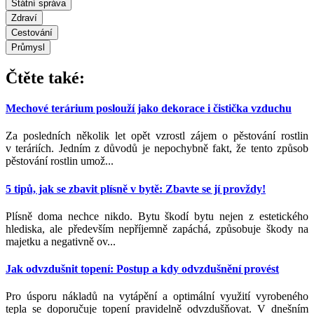
Státní správa
Zdraví
Cestování
Průmysl
Čtěte také:
Mechové terárium poslouží jako dekorace i čistička vzduchu
Za posledních několik let opět vzrostl zájem o pěstování rostlin
v teráriích. Jedním z důvodů je nepochybně fakt, že tento způsob
pěstování rostlin umož...
5 tipů, jak se zbavit plísně v bytě: Zbavte se jí provždy!
Plísně doma nechce nikdo. Bytu škodí bytu nejen z estetického
hlediska, ale především nepříjemně zapáchá, způsobuje škody na
majetku a negativně ov...
Jak odvzdušnit topení: Postup a kdy odvzdušnění provést
Pro úsporu nákladů na vytápění a optimální využití vyrobeného
tepla se doporučuje topení pravidelně odvzdušňovat. V dnešním