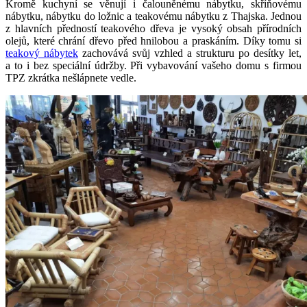
Kromě kuchyní se věnují i čalouněnému nábytku, skříňovému
nábytku, nábytku do ložnic a teakovému nábytku z Thajska. Jednou
z hlavních předností teakového dřeva je vysoký obsah přírodních
olejů, které chrání dřevo před hnilobou a praskáním. Díky tomu si
teakový nábytek
zachovává svůj vzhled a strukturu po desítky let,
a to i bez speciální údržby. Při vybavování vašeho domu s firmou
TPZ zkrátka nešlápnete vedle.