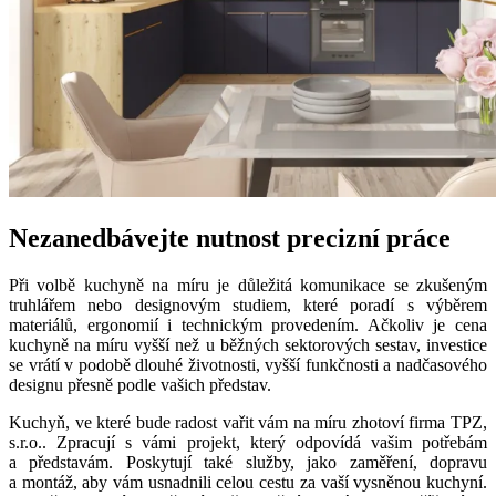
Nezanedbávejte nutnost precizní práce
Při volbě kuchyně na míru je důležitá komunikace se zkušeným
truhlářem nebo designovým studiem, které poradí s výběrem
materiálů, ergonomií i technickým provedením. Ačkoliv je cena
kuchyně na míru vyšší než u běžných sektorových sestav, investice
se vrátí v podobě dlouhé životnosti, vyšší funkčnosti a nadčasového
designu přesně podle vašich představ.
Kuchyň, ve které bude radost vařit vám na míru zhotoví firma TPZ,
s.r.o.. Zpracují s vámi projekt, který odpovídá vašim potřebám
a představám. Poskytují také služby, jako zaměření, dopravu
a montáž, aby vám usnadnili celou cestu za vaší vysněnou kuchyní.