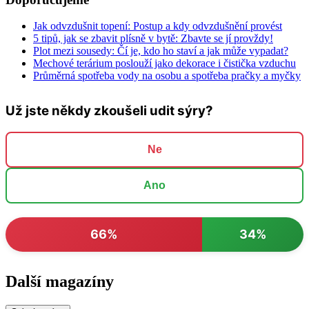
Jak odvzdušnit topení: Postup a kdy odvzdušnění provést
5 tipů, jak se zbavit plísně v bytě: Zbavte se jí provždy!
Plot mezi sousedy: Čí je, kdo ho staví a jak může vypadat?
Mechové terárium poslouží jako dekorace i čistička vzduchu
Průměrná spotřeba vody na osobu a spotřeba pračky a myčky
Už jste někdy zkoušeli udit sýry?
Ne
Ano
66%
34%
Další magazíny