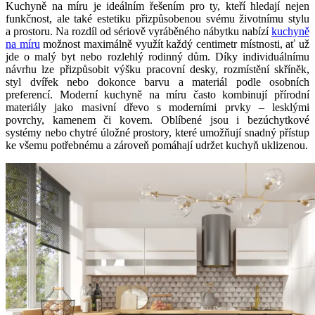
Kuchyně na míru je ideálním řešením pro ty, kteří hledají nejen
funkčnost, ale také estetiku přizpůsobenou svému životnímu stylu
a prostoru. Na rozdíl od sériově vyráběného nábytku nabízí
kuchyně
na míru
možnost maximálně využít každý centimetr místnosti, ať už
jde o malý byt nebo rozlehlý rodinný dům. Díky individuálnímu
návrhu lze přizpůsobit výšku pracovní desky, rozmístění skříněk,
styl dvířek nebo dokonce barvu a materiál podle osobních
preferencí. Moderní kuchyně na míru často kombinují přírodní
materiály jako masivní dřevo s moderními prvky – lesklými
povrchy, kamenem či kovem. Oblíbené jsou i bezúchytkové
systémy nebo chytré úložné prostory, které umožňují snadný přístup
ke všemu potřebnému a zároveň pomáhají udržet kuchyň uklizenou.