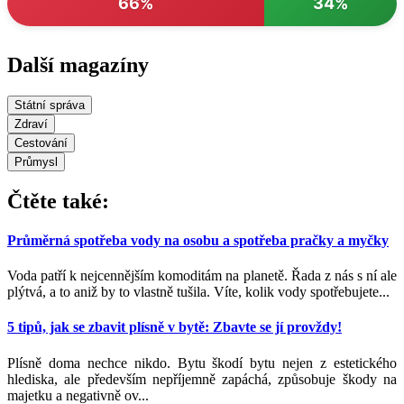
66%
34%
Další magazíny
Státní správa
Zdraví
Cestování
Průmysl
Čtěte také:
Průměrná spotřeba vody na osobu a spotřeba pračky a myčky
Voda patří k nejcennějším komoditám na planetě. Řada z nás s ní ale
plýtvá, a to aniž by to vlastně tušila. Víte, kolik vody spotřebujete...
5 tipů, jak se zbavit plísně v bytě: Zbavte se jí provždy!
Plísně doma nechce nikdo. Bytu škodí bytu nejen z estetického
hlediska, ale především nepříjemně zapáchá, způsobuje škody na
majetku a negativně ov...