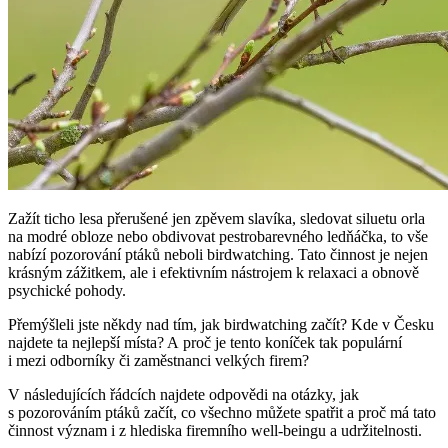
Zažít ticho lesa přerušené jen zpěvem slavíka, sledovat siluetu orla
na modré obloze nebo obdivovat pestrobarevného ledňáčka, to vše
nabízí pozorování ptáků neboli birdwatching. Tato činnost je nejen
krásným zážitkem, ale i efektivním nástrojem k relaxaci a obnově
psychické pohody.
Přemýšleli jste někdy nad tím, jak birdwatching začít? Kde v Česku
najdete ta nejlepší místa? A proč je tento koníček tak populární
i mezi odborníky či zaměstnanci velkých firem?
V následujících řádcích najdete odpovědi na otázky, jak
s pozorováním ptáků začít, co všechno můžete spatřit a proč má tato
činnost význam i z hlediska firemního well-beingu a udržitelnosti.