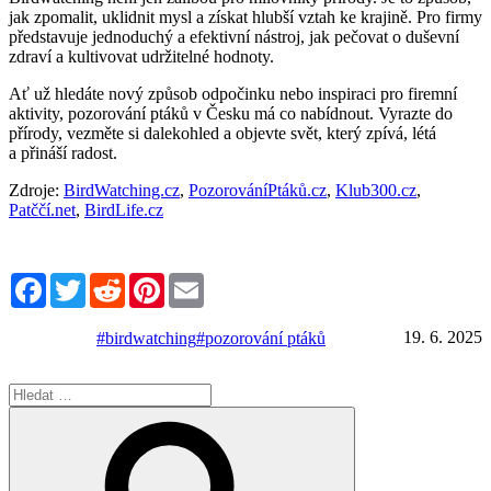
jak zpomalit, uklidnit mysl a získat hlubší vztah ke krajině. Pro firmy
představuje jednoduchý a efektivní nástroj, jak pečovat o duševní
zdraví a kultivovat udržitelné hodnoty.
Ať už hledáte nový způsob odpočinku nebo inspiraci pro firemní
aktivity, pozorování ptáků v Česku má co nabídnout. Vyrazte do
přírody, vezměte si dalekohled a objevte svět, který zpívá, létá
a přináší radost.
Zdroje:
BirdWatching.cz
,
PozorováníPtáků.cz
,
Klub300.cz
,
Patččí.net
,
BirdLife.cz
Facebook
Twitter
Reddit
Pinterest
Email
19. 6. 2025
#birdwatching
#pozorování ptáků
Hledat:
Hledání