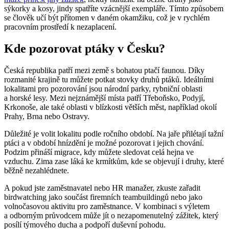
sýkorky a kosy, jindy spatříte vzácnější exempláře. Tímto způsobem
se člověk učí být přítomen v daném okamžiku, což je v rychlém
pracovním prostředí k nezaplacení.
Kde pozorovat ptáky v Česku?
Česká republika patří mezi země s bohatou ptačí faunou. Díky
rozmanité krajině tu můžete potkat stovky druhů ptáků. Ideálními
lokalitami pro pozorování jsou národní parky, rybniční oblasti
a horské lesy. Mezi nejznámější místa patří Třeboňsko, Podyjí,
Krkonoše, ale také oblasti v blízkosti větších měst, například okolí
Prahy, Brna nebo Ostravy.
Důležité je volit lokalitu podle ročního období. Na jaře přilétají tažní
ptáci a v období hnízdění je možné pozorovat i jejich chování.
Podzim přináší migrace, kdy můžete sledovat celá hejna ve
vzduchu. Zima zase láká ke krmítkům, kde se objevují i druhy, které
běžně nezahlédnete.
A pokud jste zaměstnavatel nebo HR manažer, zkuste zařadit
birdwatching jako součást firemních teambuildingů nebo jako
volnočasovou aktivitu pro zaměstnance. V kombinaci s výletem
a odborným průvodcem může jít o nezapomenutelný zážitek, který
posílí týmového ducha a podpoří duševní pohodu.