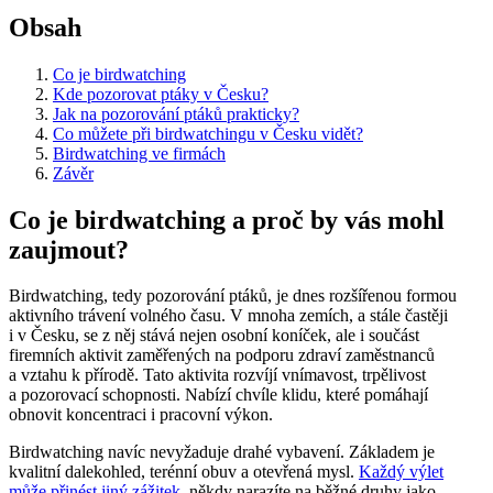
Obsah
Co je birdwatching
Kde pozorovat ptáky v Česku?
Jak na pozorování ptáků prakticky?
Co můžete při birdwatchingu v Česku vidět?
Birdwatching ve firmách
Závěr
Co je birdwatching a proč by vás mohl
zaujmout?
Birdwatching, tedy pozorování ptáků, je dnes rozšířenou formou
aktivního trávení volného času. V mnoha zemích, a stále častěji
i v Česku, se z něj stává nejen osobní koníček, ale i součást
firemních aktivit zaměřených na podporu zdraví zaměstnanců
a vztahu k přírodě. Tato aktivita rozvíjí vnímavost, trpělivost
a pozorovací schopnosti. Nabízí chvíle klidu, které pomáhají
obnovit koncentraci i pracovní výkon.
Birdwatching navíc nevyžaduje drahé vybavení. Základem je
kvalitní dalekohled, terénní obuv a otevřená mysl.
Každý výlet
může přinést jiný zážitek
, někdy narazíte na běžné druhy jako