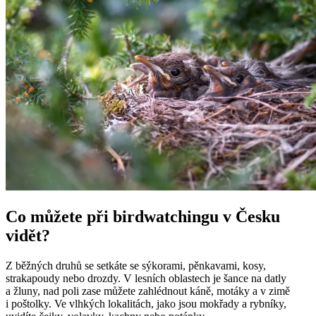
Co můžete při birdwatchingu v Česku
vidět?
Z běžných druhů se setkáte se sýkorami, pěnkavami, kosy,
strakapoudy nebo drozdy. V lesních oblastech je šance na datly
a žluny, nad poli zase můžete zahlédnout káně, motáky a v zimě
i poštolky. Ve vlhkých lokalitách, jako jsou mokřady a rybníky,