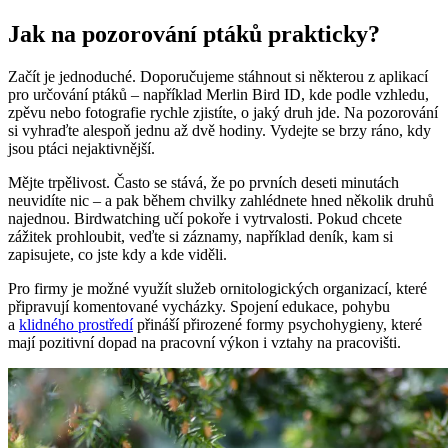
Jak na pozorování ptáků prakticky?
Začít je jednoduché. Doporučujeme stáhnout si některou z aplikací
pro určování ptáků – například Merlin Bird ID, kde podle vzhledu,
zpěvu nebo fotografie rychle zjistíte, o jaký druh jde. Na pozorování
si vyhraďte alespoň jednu až dvě hodiny. Vydejte se brzy ráno, kdy
jsou ptáci nejaktivnější.
Mějte trpělivost. Často se stává, že po prvních deseti minutách
neuvidíte nic – a pak během chvilky zahlédnete hned několik druhů
najednou. Birdwatching učí pokoře i vytrvalosti. Pokud chcete
zážitek prohloubit, veďte si záznamy, například deník, kam si
zapisujete, co jste kdy a kde viděli.
Pro firmy je možné využít služeb ornitologických organizací, které
připravují komentované vycházky. Spojení edukace, pohybu
a
klidného prostředí
přináší přirozené formy psychohygieny, které
mají pozitivní dopad na pracovní výkon i vztahy na pracovišti.