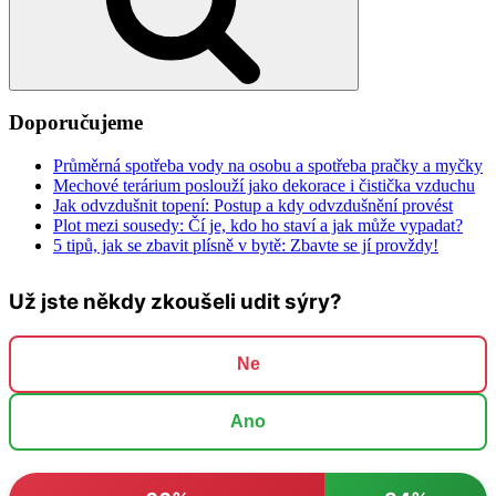
Doporučujeme
Průměrná spotřeba vody na osobu a spotřeba pračky a myčky
Mechové terárium poslouží jako dekorace i čistička vzduchu
Jak odvzdušnit topení: Postup a kdy odvzdušnění provést
Plot mezi sousedy: Čí je, kdo ho staví a jak může vypadat?
5 tipů, jak se zbavit plísně v bytě: Zbavte se jí provždy!
Už jste někdy zkoušeli udit sýry?
Ne
Ano