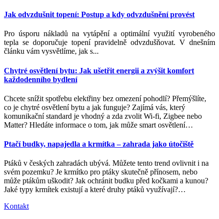
Jak odvzdušnit topení: Postup a kdy odvzdušnění provést
Pro úsporu nákladů na vytápění a optimální využití vyrobeného
tepla se doporučuje topení pravidelně odvzdušňovat. V dnešním
článku vám vysvětlíme, jak s...
Chytré osvětlení bytu: Jak ušetřit energii a zvýšit komfort
každodenního bydlení
Chcete snížit spotřebu elektřiny bez omezení pohodlí? Přemýšlíte,
co je chytré osvětlení bytu a jak funguje? Zajímá vás, který
komunikační standard je vhodný a zda zvolit Wi-fi, Zigbee nebo
Matter? Hledáte informace o tom, jak může smart osvětlení
…
Ptačí budky, napajedla a krmítka – zahrada jako útočiště
Ptáků v českých zahradách ubývá. Můžete tento trend ovlivnit i na
svém pozemku? Je krmítko pro ptáky skutečně přínosem, nebo
může ptákům uškodit? Jak ochránit budku před kočkami a kunou?
Jaké typy krmítek existují a které druhy ptáků využívají?
…
Kontakt