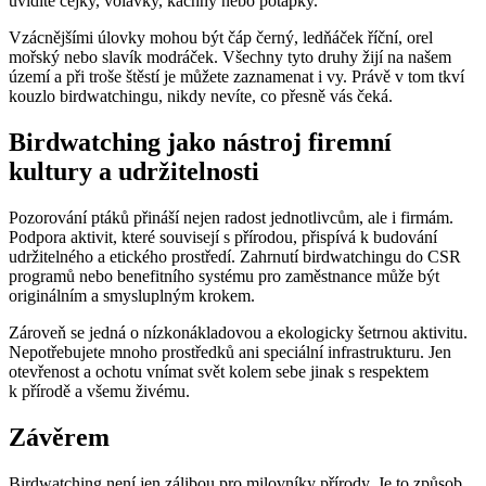
uvidíte čejky, volavky, kachny nebo potápky.
Vzácnějšími úlovky mohou být čáp černý, ledňáček říční, orel
mořský nebo slavík modráček. Všechny tyto druhy žijí na našem
území a při troše štěstí je můžete zaznamenat i vy. Právě v tom tkví
kouzlo birdwatchingu, nikdy nevíte, co přesně vás čeká.
Birdwatching jako nástroj firemní
kultury a udržitelnosti
Pozorování ptáků přináší nejen radost jednotlivcům, ale i firmám.
Podpora aktivit, které souvisejí s přírodou, přispívá k budování
udržitelného a etického prostředí. Zahrnutí birdwatchingu do CSR
programů nebo benefitního systému pro zaměstnance může být
originálním a smysluplným krokem.
Zároveň se jedná o nízkonákladovou a ekologicky šetrnou aktivitu.
Nepotřebujete mnoho prostředků ani speciální infrastrukturu. Jen
otevřenost a ochotu vnímat svět kolem sebe jinak s respektem
k přírodě a všemu živému.
Závěrem
Birdwatching není jen zálibou pro milovníky přírody. Je to způsob,