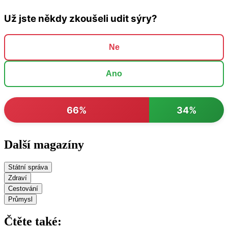
Už jste někdy zkoušeli udit sýry?
Ne
Ano
66%
34%
Další magazíny
Státní správa
Zdraví
Cestování
Průmysl
Čtěte také: