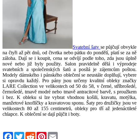
Svatební šaty
se půjčují obvykle
na čtyři až pět dnů, od čtvrtka nebo pátku do pondělí, platí se za ně
záloha. Dají se i koupit, cena se odvíjí podle toho, zda jsou úplně
nové nebo již byly použity. Salon pravidelně dělá i výprodeje
svatebních a společenských šatů a posílá je zájemcům poštou.
Modely dámského i pánského oblečení se neustále doplňují, vybere
si opravdu každý. Pro pány jsou určeny kvalitní obleky značky
LARE Collection ve velikostech od 50 do 58, v černé, stříbrošedé,
černošedé, tmavě modré nebo tmavě antracitové barvě, s proužkem
i bez. K obleku si lze vybrat vhodnou košili, kravatu, motýlka,
manžetové knoflíčky a kravatovou sponu. Šaty pro družičky jsou ve
velikostech 80 až 155 centimetrů, obleky pro tří až jedenáctileté
chlapce. K oblečení se dají půjčit i boty.
Facebook
Twitter
Reddit
Pinterest
Email