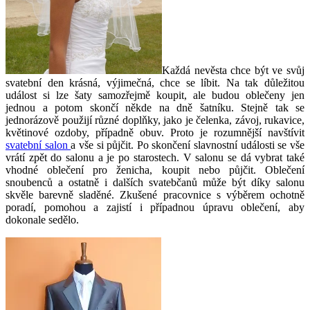
Každá nevěsta chce být ve svůj
svatební den krásná, výjimečná, chce se líbit. Na tak důležitou
událost si lze šaty samozřejmě koupit, ale budou oblečeny jen
jednou a potom skončí někde na dně šatníku. Stejně tak se
jednorázově použijí různé doplňky, jako je čelenka, závoj, rukavice,
květinové ozdoby, případně obuv. Proto je rozumnější navštívit
svatební salon
a vše si půjčit. Po skončení slavnostní události se vše
vrátí zpět do salonu a je po starostech. V salonu se dá vybrat také
vhodné oblečení pro ženicha, koupit nebo půjčit. Oblečení
snoubenců a ostatně i dalších svatebčanů může být díky salonu
skvěle barevně sladěné. Zkušené pracovnice s výběrem ochotně
poradí, pomohou a zajistí i případnou úpravu oblečení, aby
dokonale sedělo.