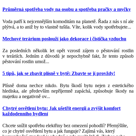
Průměrná spotřeba vody na osobu a spotřeba pračky a myčky
Voda patří k nejcennějším komoditám na planetě. Řada z nás s ní ale
plýtvá, a to aniž by to vlastně tušila. Víte, kolik vody spotřebujete...
Mechové terárium poslouží jako dekorace i čistička vzduchu
Za posledních několik let opět vzrostl zájem o pěstování rostlin
v teráriích. Jedním z důvodů je nepochybně fakt, že tento způsob
pěstování rostlin umož...
5 tipů, jak se zbavit plísně v bytě: Zbavte se jí provždy!
Plísně doma nechce nikdo. Bytu škodí bytu nejen z estetického
hlediska, ale především nepříjemně zapáchá, způsobuje škody na
majetku a negativně ov...
Chytré osvětlení bytu: Jak ušetřit energii a zvýšit komfort
každodenního bydlení
Chcete snížit spotřebu elektřiny bez omezení pohodlí? Přemýšlíte,
co je chytré osvětlení bytu a jak funguje? Zajímá vás, který