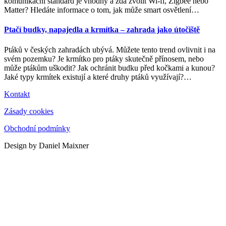
komunikační standard je vhodný a zda zvolit Wi-fi, Zigbee nebo
Matter? Hledáte informace o tom, jak může smart osvětlení
…
Ptačí budky, napajedla a krmítka – zahrada jako útočiště
Ptáků v českých zahradách ubývá. Můžete tento trend ovlivnit i na
svém pozemku? Je krmítko pro ptáky skutečně přínosem, nebo
může ptákům uškodit? Jak ochránit budku před kočkami a kunou?
Jaké typy krmítek existují a které druhy ptáků využívají?
…
Kontakt
Zásady cookies
Obchodní podmínky
Design by Daniel Maixner