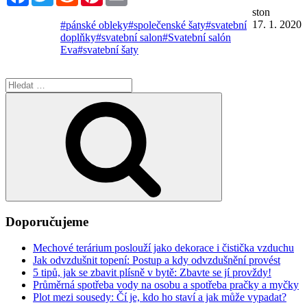
ston
17. 1. 2020
#pánské obleky
#společenské šaty
#svatební
doplňky
#svatební salon
#Svatební salón
Eva
#svatební šaty
Hledat:
Hledání
Doporučujeme
Mechové terárium poslouží jako dekorace i čistička vzduchu
Jak odvzdušnit topení: Postup a kdy odvzdušnění provést
5 tipů, jak se zbavit plísně v bytě: Zbavte se jí provždy!
Průměrná spotřeba vody na osobu a spotřeba pračky a myčky
Plot mezi sousedy: Čí je, kdo ho staví a jak může vypadat?