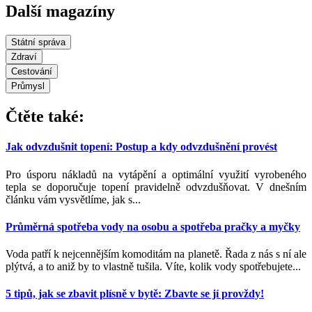
Další magazíny
Státní správa
Zdraví
Cestování
Průmysl
Čtěte také:
Jak odvzdušnit topení: Postup a kdy odvzdušnění provést
Pro úsporu nákladů na vytápění a optimální využití vyrobeného
tepla se doporučuje topení pravidelně odvzdušňovat. V dnešním
článku vám vysvětlíme, jak s...
Průměrná spotřeba vody na osobu a spotřeba pračky a myčky
Voda patří k nejcennějším komoditám na planetě. Řada z nás s ní ale
plýtvá, a to aniž by to vlastně tušila. Víte, kolik vody spotřebujete...
5 tipů, jak se zbavit plísně v bytě: Zbavte se jí provždy!