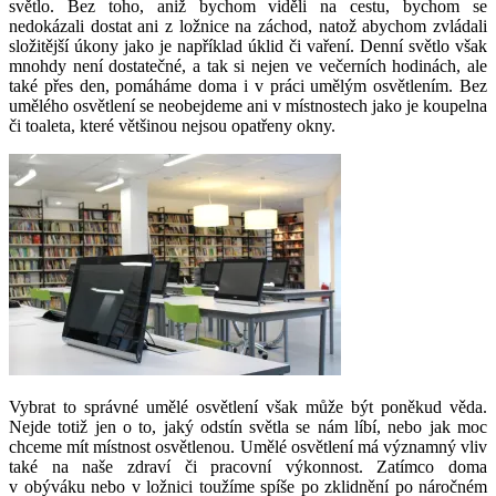
světlo. Bez toho, aniž bychom viděli na cestu, bychom se
nedokázali dostat ani z ložnice na záchod, natož abychom zvládali
složitější úkony jako je například úklid či vaření. Denní světlo však
mnohdy není dostatečné, a tak si nejen ve večerních hodinách, ale
také přes den, pomáháme doma i v práci umělým osvětlením. Bez
umělého osvětlení se neobejdeme ani v místnostech jako je koupelna
či toaleta, které většinou nejsou opatřeny okny.
Vybrat to správné umělé osvětlení však může být poněkud věda.
Nejde totiž jen o to, jaký odstín světla se nám líbí, nebo jak moc
chceme mít místnost osvětlenou. Umělé osvětlení má významný vliv
také na naše zdraví či pracovní výkonnost. Zatímco doma
v obýváku nebo v ložnici toužíme spíše po zklidnění po náročném