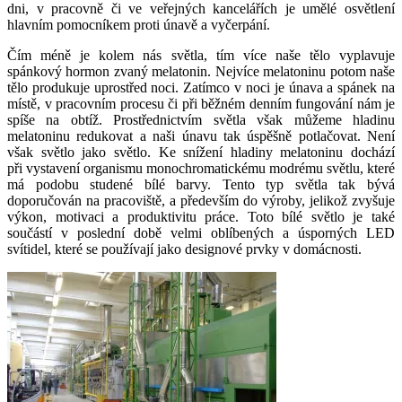
dni, v pracovně či ve veřejných kancelářích je umělé osvětlení
hlavním pomocníkem proti únavě a vyčerpání.
Čím méně je kolem nás světla, tím více naše tělo vyplavuje
spánkový hormon zvaný melatonin. Nejvíce melatoninu potom naše
tělo produkuje uprostřed noci. Zatímco v noci je únava a spánek na
místě, v pracovním procesu či při běžném denním fungování nám je
spíše na obtíž. Prostřednictvím světla však můžeme hladinu
melatoninu redukovat a naši únavu tak úspěšně potlačovat. Není
však světlo jako světlo. Ke snížení hladiny melatoninu dochází
při vystavení organismu monochromatickému modrému světlu, které
má podobu studené bílé barvy. Tento typ světla tak bývá
doporučován na pracoviště, a především do výroby, jelikož zvyšuje
výkon, motivaci a produktivitu práce. Toto bílé světlo je také
součástí v poslední době velmi oblíbených a úsporných LED
svítidel, které se používají jako designové prvky v domácnosti.