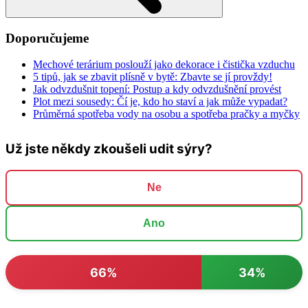
Doporučujeme
Mechové terárium poslouží jako dekorace i čistička vzduchu
5 tipů, jak se zbavit plísně v bytě: Zbavte se jí provždy!
Jak odvzdušnit topení: Postup a kdy odvzdušnění provést
Plot mezi sousedy: Čí je, kdo ho staví a jak může vypadat?
Průměrná spotřeba vody na osobu a spotřeba pračky a myčky
Už jste někdy zkoušeli udit sýry?
Ne
Ano
66%
34%