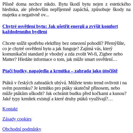
Plísně doma nechce nikdo. Bytu škodí bytu nejen z estetického
hlediska, ale především nepříjemně zapáchá, způsobuje škody na
majetku a negativně ov...
Chytré osvětlení bytu: Jak ušetřit energii a zvýšit komfort
každodenního bydlení
Chcete snížit spotřebu elektřiny bez omezení pohodlí? Přemýšlíte,
co je chytré osvětlení bytu a jak funguje? Zajímá vás, který
komunikační standard je vhodný a zda zvolit Wi-fi, Zigbee nebo
Matter? Hledáte informace o tom, jak může smart osvětlení
…
Ptačí budky, napajedla a krmítka – zahrada jako útočiště
Ptáků v českých zahradách ubývá. Můžete tento trend ovlivnit i na
svém pozemku? Je krmítko pro ptáky skutečně přínosem, nebo
může ptákům uškodit? Jak ochránit budku před kočkami a kunou?
Jaké typy krmítek existují a které druhy ptáků využívají?
…
Kontakt
Zásady cookies
Obchodní podmínky