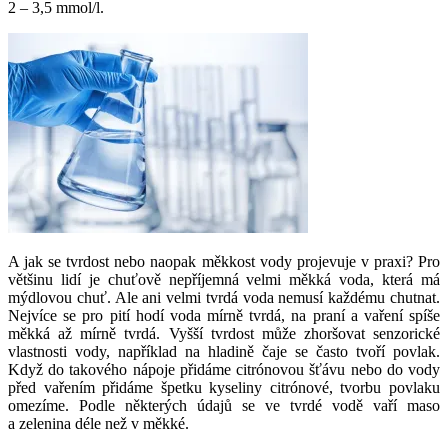
2 – 3,5 mmol/l.
A jak se tvrdost nebo naopak měkkost vody projevuje v praxi? Pro
většinu lidí je chuťově nepříjemná velmi měkká voda, která má
mýdlovou chuť. Ale ani velmi tvrdá voda nemusí každému chutnat.
Nejvíce se pro pití hodí voda mírně tvrdá, na praní a vaření spíše
měkká až mírně tvrdá. Vyšší tvrdost může zhoršovat senzorické
vlastnosti vody, například na hladině čaje se často tvoří povlak.
Když do takového nápoje přidáme citrónovou šťávu nebo do vody
před vařením přidáme špetku kyseliny citrónové, tvorbu povlaku
omezíme. Podle některých údajů se ve tvrdé vodě vaří maso
a zelenina déle než v měkké.