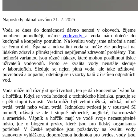
Naposledy aktualizováno 21. 2. 2025
Voda se dnes do domácností dávno nenosí v okovech, žijeme
mnohem pohodlněji, máme
vodovody
a voda nám doteče do
kuchyně a koupelny potrubím. Na kvalitu vody jsme nároční a není
se čemu divit. Špatná a nekvalitní voda se může zle podepsat na
lidském zdraví a přinést jedinci nepříjemné zdravotní problémy. Tou
nejhorší variantou jsou různé nákazy, které mohou postihnout tisíce
uživatelů vodovodů. Proto se kvalita vody neustále sleduje
v laboratořích. Sleduje se nejen pitná voda, ale také užitková,
povrchová a odpadní, odebírají se i vzorky kalů z čistíren odpadních
vod.
Voda může mít různý stupeň tvrdosti, ten je dán koncentrací vápníku
a hořčíku. Když se voda hodnotí z technického hlediska, pracuje se
s pěti stupni tvrdosti. Voda může být velmi měkká, měkká, mírně
tvrdá, tvrdá nebo velmi tvrdá. Jednotkou tvrdosti je v soustavě SI
mmol/l, užívají se ale i stupně německé, anglické, francouzské
a americké. Vápník a hořčík mají ve vodě svoje nezastupitelné
místo, jde o biogenní prvky, které jsou pro lidský organismus
potřebné. V České republice jsou požadavky na kvalitu vody
stanoveny vyhláškou, doporučenou hodnotou pro tvrdost vody jsou