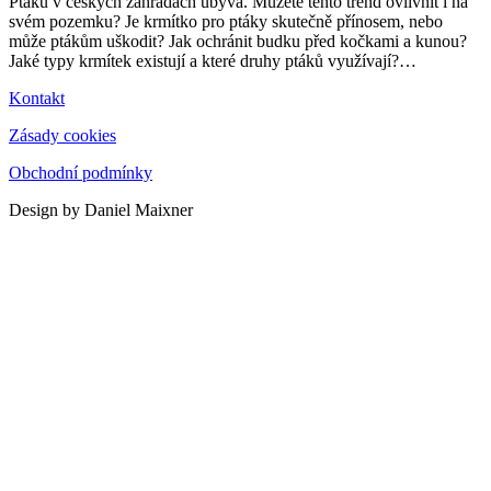
Ptáků v českých zahradách ubývá. Můžete tento trend ovlivnit i na
svém pozemku? Je krmítko pro ptáky skutečně přínosem, nebo
může ptákům uškodit? Jak ochránit budku před kočkami a kunou?
Jaké typy krmítek existují a které druhy ptáků využívají?
…
Kontakt
Zásady cookies
Obchodní podmínky
Design by Daniel Maixner