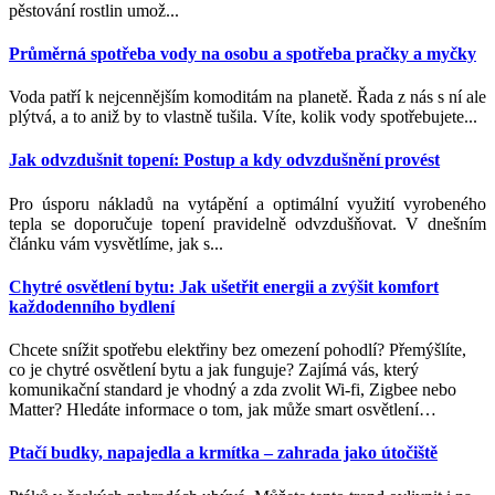
pěstování rostlin umož...
Průměrná spotřeba vody na osobu a spotřeba pračky a myčky
Voda patří k nejcennějším komoditám na planetě. Řada z nás s ní ale
plýtvá, a to aniž by to vlastně tušila. Víte, kolik vody spotřebujete...
Jak odvzdušnit topení: Postup a kdy odvzdušnění provést
Pro úsporu nákladů na vytápění a optimální využití vyrobeného
tepla se doporučuje topení pravidelně odvzdušňovat. V dnešním
článku vám vysvětlíme, jak s...
Chytré osvětlení bytu: Jak ušetřit energii a zvýšit komfort
každodenního bydlení
Chcete snížit spotřebu elektřiny bez omezení pohodlí? Přemýšlíte,
co je chytré osvětlení bytu a jak funguje? Zajímá vás, který
komunikační standard je vhodný a zda zvolit Wi-fi, Zigbee nebo
Matter? Hledáte informace o tom, jak může smart osvětlení
…
Ptačí budky, napajedla a krmítka – zahrada jako útočiště