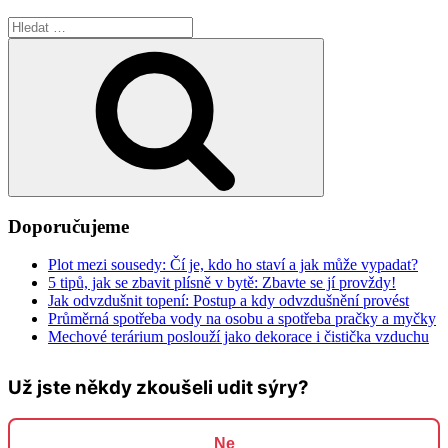
Hledat:
Hledání
Doporučujeme
Plot mezi sousedy: Čí je, kdo ho staví a jak může vypadat?
5 tipů, jak se zbavit plísně v bytě: Zbavte se jí provždy!
Jak odvzdušnit topení: Postup a kdy odvzdušnění provést
Průměrná spotřeba vody na osobu a spotřeba pračky a myčky
Mechové terárium poslouží jako dekorace i čistička vzduchu
Už jste někdy zkoušeli udit sýry?
Ne