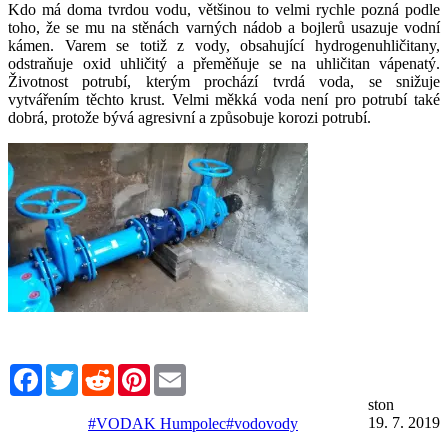
Kdo má doma tvrdou vodu, většinou to velmi rychle pozná podle
toho, že se mu na stěnách varných nádob a bojlerů usazuje vodní
kámen. Varem se totiž z vody, obsahující hydrogenuhličitany,
odstraňuje oxid uhličitý a přeměňuje se na uhličitan vápenatý.
Životnost potrubí, kterým prochází tvrdá voda, se snižuje
vytvářením těchto krust. Velmi měkká voda není pro potrubí také
dobrá, protože bývá agresivní a způsobuje korozi potrubí.
Facebook
Twitter
Reddit
Pinterest
Email
ston
19. 7. 2019
#VODAK Humpolec
#vodovody