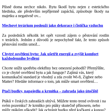
Plísně doma nechce nikdo. Bytu škodí bytu nejen z estetického
hlediska, ale především nepříjemně zapáchá, způsobuje škody na
majetku a negativně ov...
Mechové terárium poslouží jako dekorace i čistička vzduchu
Za posledních několik let opět vzrostl zájem o pěstování rostlin
v teráriích. Jedním z důvodů je nepochybně fakt, že tento způsob
pěstování rostlin umož...
Chytré osvětlení bytu: Jak ušetřit energii a zvýšit komfort
každodenního bydlení
Chcete snížit spotřebu elektřiny bez omezení pohodlí? Přemýšlíte,
co je chytré osvětlení bytu a jak funguje? Zajímá vás, který
komunikační standard je vhodný a zda zvolit Wi-fi, Zigbee nebo
Matter? Hledáte informace o tom, jak může smart osvětlení
…
Ptačí budky, napajedla a krmítka – zahrada jako útočiště
Ptáků v českých zahradách ubývá. Můžete tento trend ovlivnit i na
svém pozemku? Je krmítko pro ptáky skutečně přínosem, nebo
může ptákům uškodit? Jak ochránit budku před kočkami a kunou?