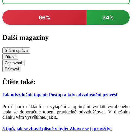
66%
34%
Další magazíny
Státní správa
Zdraví
Cestování
Průmysl
Čtěte také:
Jak odvzdušnit topení: Postup a kdy odvzdušnění provést
Pro úsporu nákladů na vytápění a optimální využití vyrobeného
tepla se doporučuje topení pravidelně odvzdušňovat. V dnešním
článku vám vysvětlíme, jak s...
5 tipů, jak se zbavit plísně v bytě: Zbavte se jí provždy!