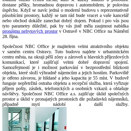
dostane pěšky, hromadnou dopravou i automobilem, je polovina
úspěchu. Když se navíc jedná o moderní budovu s reprezentativně
působícími prostory, každý se tam rád bude vracet a vaše kancelář
nebo obchod dokáže zanechat dobrý dojem. Pokud i pro vás jsou
tyto parametry důležité, pak by vás jistě měla zaujmout nabídka
pronájmu nebytových prostor
v Ostravě v NBC Office na Náměstí
28. října.
Společnost NBC Office je majitelem velmi atraktivního objektu
v samém centru Ostravy. Tuto budovu najdete v urbanistickém
centru města, na okraji pěší zóny a zároveň u hlavních příjezdových
komunikací, které zajišťují velmi dobré dopravní spojení.
Samozřejmostí je i možnost parkování v bezprostřední blízkosti
objektu, které složí výhradně nájemcům a jejich hostům. Parkoviště
je otřeno závorou, je hlídané a jeho kapacita je 55 míst. V budově
funguje nepřetržitá ostraha objektu a recepční služba, která vyřizuje
příjem pošty, zásilek, telefonických a osobních vzkazů a ohlašuje
návštěvy. Společnost NBC Office a.s. zajišťuje úklid společných
prostor a úklid v pronajatých prostorách dle požadavků nájemníků,
případně mytí nádobí a další služby.