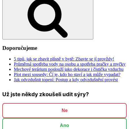
Doporučujeme
5 tipů, jak se zbavit plísně v bytě: Zbavte se jí provždy!
Průměrná spotřeba vody na osobu a spotřeba pračky a myčky
Mechové terárium poslouží jako dekorace i čistička vzduchu
Plot mezi sousedy: Čí je, kdo ho staví a jak může vypadat?
Jak odvzdušnit topení: Postup a kdy odvzdušnění provést
Už jste někdy zkoušeli udit sýry?
Ne
Ano