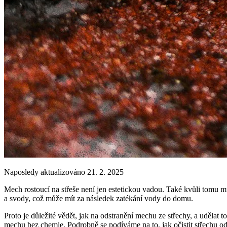
Naposledy aktualizováno 21. 2. 2025
Mech rostoucí na střeše není jen estetickou vadou. Také kvůli tomu m
a svody, což může mít za následek zatékání vody do domu.
Proto je důležité vědět, jak na odstranění mechu ze střechy, a udělat to
mechu bez chemie. Podrobně se podíváme na to, jak očistit střechu od 