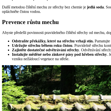
Další metodou čištění mechu ze střechy bez chemie je
jedlá soda
. So
opláchněte čistou vodou.
Prevence růstu mechu
Abyste předešli povinnosti pravidelného čištění střechy od mechu, d
Odstraňte překážky, které na střechu vrhají stín.
Pamatujte 
Udržujte střechu během roku čistou
. Pravidelně střechu kontr
Zajistěte dostatečné odvětrávání střechy
. Odvětrávání střech
Instalujte měděné nebo zinkové pásy pod hřeben střechy
. 
vzniku nežádoucí vegetace na střeše.