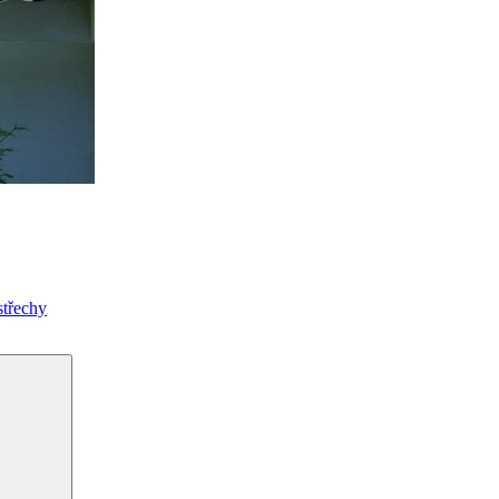
střechy
Hledání