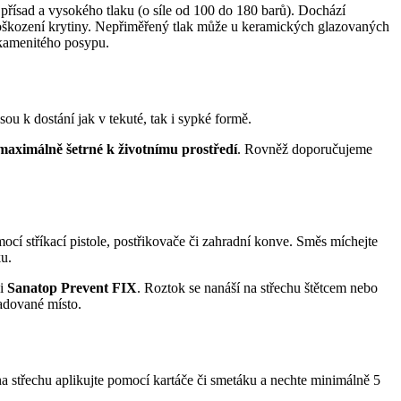
řísad a vysokého tlaku (o síle od 100 do 180 barů). Dochází
k poškození krytiny. Nepřiměřený tlak může u keramických glazovaných
í kamenitého posypu.
ou k dostání jak v tekuté, tak i sypké formě.
maximálně šetrné k životnímu prostředí
. Rovněž doporučujeme
ocí stříkací pistole, postřikovače či zahradní konve. Směs míchejte
u.
i
Sanatop Prevent FIX
. Roztok se nanáší na střechu štětcem nebo
žadované místo.
k na střechu aplikujte pomocí kartáče či smetáku a nechte minimálně 5