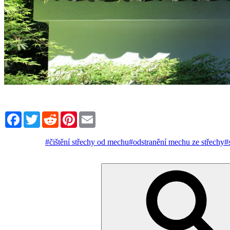
Facebook
Twitter
Reddit
Pinterest
Email
#čištění střechy od mechu
#odstranění mechu ze střechy
#
Hledat: