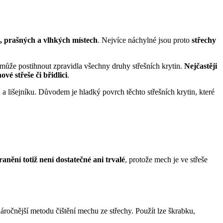
, prašných a vlhkých místech
. Nejvíce náchylné jsou proto
střechy
h může postihnout zpravidla všechny druhy střešních krytin.
Nejčastěji
ové střeše či břidlici
.
u a lišejníku. Důvodem je hladký povrch těchto střešních krytin, které
nění totiž není dostatečné ani trvalé
, protože mech je ve střeše
áročnější metodu čištění mechu ze střechy. Použít lze škrabku,