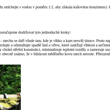
du smíchejte s vodou v poměru 1:1, aby získala kašovitou konzistenci. 
oporučujeme dodržovat tyto jednoduché kroky:
– mechu se daří všude tam, kde je vlhko a kam nesvítí slunce. Proto např
olujte a odstraňujte spadlé listí a větve, které zadržují vlhkost a nečisto
y chrání střešní konstrukci, minimalizuje teplotní rozdíly a zamezuje us
Je obecně známo, že v blízkosti měděného kovu mech neroste. Přirozeně 