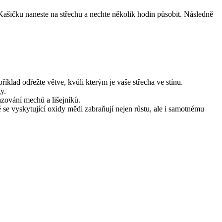
Kašičku naneste na střechu a nechte několik hodin působit. Následně
íklad odřežte větve, kvůli kterým je vaše střecha ve stínu.
ty.
azování mechů a lišejníků.
se vyskytující oxidy mědi zabraňují nejen růstu, ale i samotnému