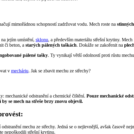
yznačují mimořádnou schopností zadržovat vodu. Mech roste na
stinných
é na jejím umístění,
sklonu
, a především materiálu střešní krytiny. Mec
nit či beton, a
starých pálených taškách
. Dokáže se zakořenit na
plech
engobované pálené tašky
. Ty vynikají větší odolností proti růstu mech
ovat v
mecháriu
. Jak se zbavit mechu ze střechy?
ky: mechanické odstranění a chemické čištění.
Pouze mechanické odstra
 by se mech na střeše brzy znovu objevil.
provést:
odstranění mechu ze střechy. Jedná se o nejlevnější, avšak časově nejn
te nepoškodili střešní krytinu.