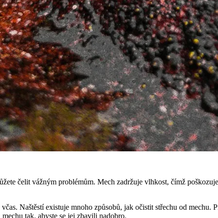
ůžete čelit vážným problémům. Mech zadržuje vlhkost, čímž poškozuje s
 včas. Naštěstí existuje mnoho způsobů, jak očistit střechu od mechu. Pro 
mechu tak, abyste se jej zbavili nadobro.