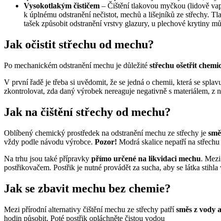
Vysokotlakým čističem
– Čištění tlakovou myčkou (lidově vap
k úplnému odstranění nečistot, mechů a lišejníků ze střechy. T
tašek způsobit odstranění vrstvy glazury, u plechové krytiny m
Jak očistit střechu od mechu?
Po mechanickém odstranění mechu je důležité
střechu ošetřit che
V první řadě je třeba si uvědomit, že se jedná o chemii, která se spl
zkontrolovat, zda daný výrobek nereaguje negativně s materiálem, z 
Jak na čištění střechy od mechu?
Oblíbený chemický prostředek na odstranění mechu ze střechy je
smě
vždy podle návodu výrobce.
Pozor!
Modrá skalice nepatří na střech
Na trhu jsou také přípravky
přímo určené na likvidaci mechu
. Mez
postřikovačem. Postřik je nutné provádět za sucha, aby se látka stihl
Jak se zbavit mechu bez chemie?
Mezi přírodní alternativy čištění mechu ze střechy patří
směs z vody a
hodin působit. Poté postřik opláchněte čistou vodou