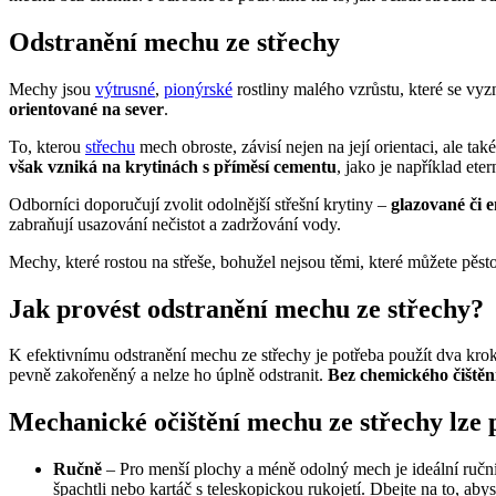
Odstranění mechu ze střechy
Mechy jsou
výtrusné
,
pionýrské
rostliny malého vzrůstu, které se v
orientované na sever
.
To, kterou
střechu
mech obroste, závisí nejen na její orientaci, ale tak
však vzniká na krytinách s příměsí cementu
, jako je například eter
Odborníci doporučují zvolit odolnější střešní krytiny –
glazované či 
zabraňují usazování nečistot a zadržování vody.
Mechy, které rostou na střeše, bohužel nejsou těmi, které můžete pěst
Jak provést odstranění mechu ze střechy?
K efektivnímu odstranění mechu ze střechy je potřeba použít dva kro
pevně zakořeněný a nelze ho úplně odstranit.
Bez chemického čištění
Mechanické očištění mechu ze střechy lze 
Ručně
– Pro menší plochy a méně odolný mech je ideální ruční 
špachtli nebo kartáč s teleskopickou rukojetí. Dbejte na to, abys