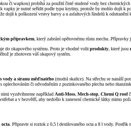
kou či wapkou) probíhá za použití čisté studené vody bez chemických p
lak vapky je nutné seřídit podle typu krytiny, protože by mohlo dojít 
ůže dojít k poškození vrstvy barvy a u asfaltových šindelů k odstraněn
mickým přípravkem
, který zabrání opětovnému růstu mechu. Přípravky js
avuje do okapového systému. Proto je vhodné volit
produkty
, které jsou
něhož je zhotoven váš okapový systém.
s vody a
síranu měďnatého
(modrá skalice). Na střechu se nanáší pom
u s oplechováním či odvodněním z pozinkovaného plechu nebo titanzink
i nimi vyzdvihneme například
Anti-Moss
,
Mech-stop
,
Chemi Q roof
č
a vstřebat a v bezvětří, aby nedošlo k zanesení chemické látky mimo po
 octa
. Připravte si roztok z 0,5 l destilovaného octa a 8 l vody. Postři