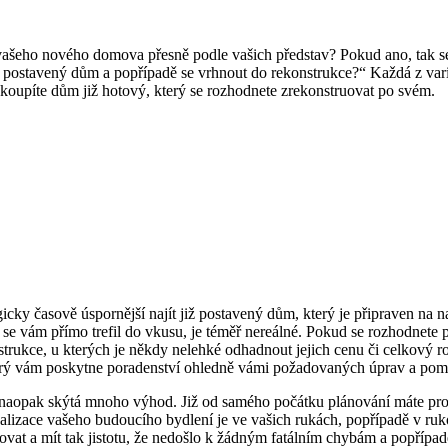
 vašeho nového domova přesně podle vašich představ? Pokud ano, tak 
iž postavený dům a popřípadě se vrhnout do rekonstrukce?“ Každá z va
i koupíte dům již hotový, který se rozhodnete zrekonstruovat po svém.
ogicky časově úspornější najít již postavený dům, který je připraven na 
aby se vám přímo trefil do vkusu, je téměř nereálné. Pokud se rozhodnete 
strukce, u kterých je někdy nelehké odhadnout jejich cenu či celkový 
terý vám poskytne poradenství ohledně vámi požadovaných úprav a pomůž
 naopak skýtá mnoho výhod. Již od samého počátku plánování máte prost
izualizace vašeho budoucího bydlení je ve vašich rukách, popřípadě v ru
ovat a mít tak jistotu, že nedošlo k žádným fatálním chybám a popřípadě 