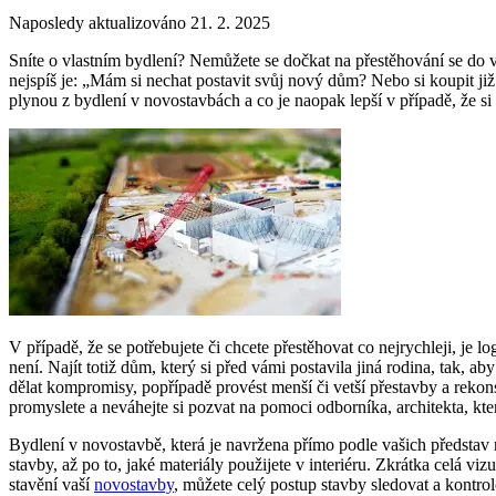
Naposledy aktualizováno 21. 2. 2025
Sníte o vlastním bydlení? Nemůžete se dočkat na přestěhování se do
nejspíš je: „Mám si nechat postavit svůj nový dům? Nebo si koupit j
plynou z bydlení v novostavbách a co je naopak lepší v případě, že s
V případě, že se potřebujete či chcete přestěhovat co nejrychleji, je l
není. Najít totiž dům, který si před vámi postavila jiná rodina, tak, 
dělat kompromisy, popřípadě provést menší či vetší přestavby a rekon
promyslete a neváhejte si pozvat na pomoci odborníka, architekta, k
Bydlení v novostavbě, která je navržena přímo podle vašich představ
stavby, až po to, jaké materiály použijete v interiéru. Zkrátka celá v
stavění vaší
novostavby
, můžete celý postup stavby sledovat a kontrol