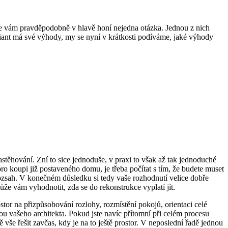
se vám pravděpodobně v hlavě honí nejedna otázka. Jednou z nich
riant má své výhody, my se nyní v krátkosti podíváme, jaké výhody
nastěhování. Zní to sice jednoduše, v praxi to však až tak jednoduché
pro koupi již postaveného domu, je třeba počítat s tím, že budete muset
rozsah. V konečném důsledku si tedy vaše rozhodnutí velice dobře
e vám vyhodnotit, zda se do rekonstrukce vyplatí jít.
or na přizpůsobování rozlohy, rozmístění pokojů, orientaci celé
kou vašeho architekta. Pokud jste navíc přítomní při celém procesu
vše řešit zavčas, kdy je na to ještě prostor. V neposlední řadě jednou