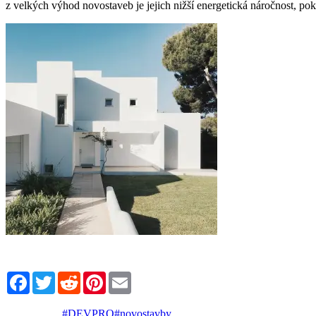
z velkých výhod novostaveb je jejich nižší energetická náročnost, pok
Facebook
Twitter
Reddit
Pinterest
Email
#DEVPRO
#novostavby