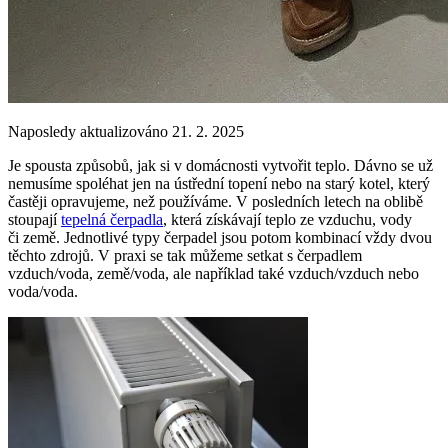
Naposledy aktualizováno 21. 2. 2025
Je spousta způsobů, jak si v domácnosti vytvořit teplo. Dávno se už
nemusíme spoléhat jen na ústřední topení nebo na starý kotel, který
častěji opravujeme, než používáme. V posledních letech na oblibě
stoupají
tepelná čerpadla
, která získávají teplo ze vzduchu, vody
či země. Jednotlivé typy čerpadel jsou potom kombinací vždy dvou
těchto zdrojů. V praxi se tak můžeme setkat s čerpadlem
vzduch/voda, země/voda, ale například také vzduch/vzduch nebo
voda/voda.