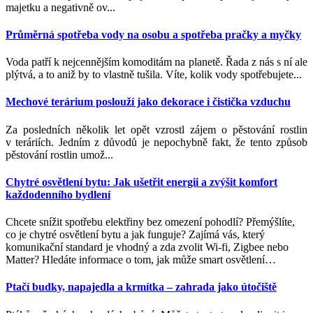
majetku a negativně ov...
Průměrná spotřeba vody na osobu a spotřeba pračky a myčky
Voda patří k nejcennějším komoditám na planetě. Řada z nás s ní ale
plýtvá, a to aniž by to vlastně tušila. Víte, kolik vody spotřebujete...
Mechové terárium poslouží jako dekorace i čistička vzduchu
Za posledních několik let opět vzrostl zájem o pěstování rostlin
v teráriích. Jedním z důvodů je nepochybně fakt, že tento způsob
pěstování rostlin umož...
Chytré osvětlení bytu: Jak ušetřit energii a zvýšit komfort
každodenního bydlení
Chcete snížit spotřebu elektřiny bez omezení pohodlí? Přemýšlíte,
co je chytré osvětlení bytu a jak funguje? Zajímá vás, který
komunikační standard je vhodný a zda zvolit Wi-fi, Zigbee nebo
Matter? Hledáte informace o tom, jak může smart osvětlení
…
Ptačí budky, napajedla a krmítka – zahrada jako útočiště