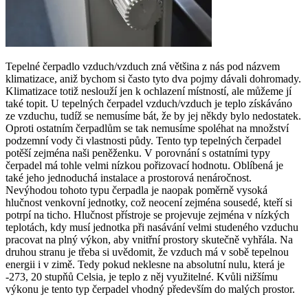
Tepelné čerpadlo vzduch/vzduch zná většina z nás pod názvem
klimatizace, aniž bychom si často tyto dva pojmy dávali dohromady.
Klimatizace totiž neslouží jen k ochlazení místností, ale můžeme jí
také topit. U tepelných čerpadel vzduch/vzduch je teplo získáváno
ze vzduchu, tudíž se nemusíme bát, že by jej někdy bylo nedostatek.
Oproti ostatním čerpadlům se tak nemusíme spoléhat na množství
podzemní vody či vlastnosti půdy. Tento typ tepelných čerpadel
potěší zejména naši peněženku. V porovnání s ostatními typy
čerpadel má tohle velmi nízkou pořizovací hodnotu. Oblíbená je
také jeho jednoduchá instalace a prostorová nenáročnost.
Nevýhodou tohoto typu čerpadla je naopak poměrně vysoká
hlučnost venkovní jednotky, což neocení zejména sousedé, kteří si
potrpí na ticho. Hlučnost přístroje se projevuje zejména v nízkých
teplotách, kdy musí jednotka při nasávání velmi studeného vzduchu
pracovat na plný výkon, aby vnitřní prostory skutečně vyhřála. Na
druhou stranu je třeba si uvědomit, že vzduch má v sobě tepelnou
energii i v zimě. Tedy pokud neklesne na absolutní nulu, která je
-273, 20 stupňů Celsia, je teplo z něj využitelné. Kvůli nižšímu
výkonu je tento typ čerpadel vhodný především do malých prostor.