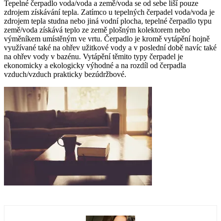
Tepelné čerpadlo voda/voda a země/voda se od sebe liší pouze
zdrojem získávání tepla. Zatímco u tepelných čerpadel voda/voda je
zdrojem tepla studna nebo jiná vodní plocha, tepelné čerpadlo typu
země/voda získává teplo ze země plošným kolektorem nebo
výměníkem umístěným ve vrtu. Čerpadlo je kromě vytápění hojně
využívané také na ohřev užitkové vody a v poslední době navíc také
na ohřev vody v bazénu. Vytápění těmito typy čerpadel je
ekonomicky a ekologicky výhodné a na rozdíl od čerpadla
vzduch/vzduch prakticky bezúdržbové.