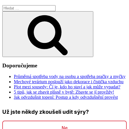
Hledat:
Hledání
Doporučujeme
Průměrná spotřeba vody na osobu a spotřeba pračky a myčky
Mechové terárium poslouží jako dekorace i čistička vzduchu
Plot mezi sousedy: Čí je, kdo ho staví a jak může vypadat?
5 tipů, jak se zbavit plísně v bytě: Zbavte se jí provždy!
Jak odvzdušnit topení: Postup a kdy odvzdušnění provést
Už jste někdy zkoušeli udit sýry?
Ne