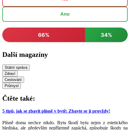
Ano
66%
34%
Další magazíny
Státní správa
Zdraví
Cestování
Průmysl
Čtěte také:
5 tipů, jak se zbavit plísně v bytě: Zbavte se jí provždy!
Plísně doma nechce nikdo. Bytu škodí bytu nejen z estetického
hlediska, ale především nepříjemně zapáchá, způsobuje škody na