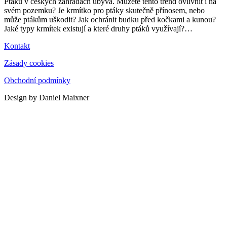
Ptáků v českých zahradách ubývá. Můžete tento trend ovlivnit i na
svém pozemku? Je krmítko pro ptáky skutečně přínosem, nebo
může ptákům uškodit? Jak ochránit budku před kočkami a kunou?
Jaké typy krmítek existují a které druhy ptáků využívají?
…
Kontakt
Zásady cookies
Obchodní podmínky
Design by Daniel Maixner