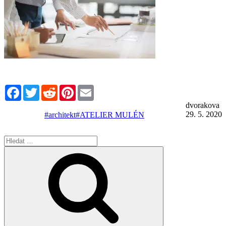
Facebook
Twitter
Reddit
Pinterest
Email
dvorakova
29. 5. 2020
#architekt
#ATELIER MULÉN
Hledat:
Hledání