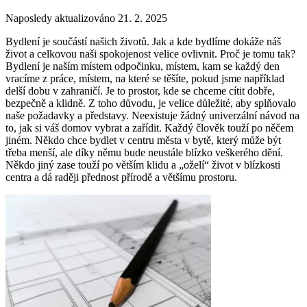
Naposledy aktualizováno 21. 2. 2025
Bydlení je součástí našich životů. Jak a kde bydlíme dokáže náš
život a celkovou naši spokojenost velice ovlivnit. Proč je tomu tak?
Bydlení je naším místem odpočinku, místem, kam se každý den
vracíme z práce, místem, na které se těšíte, pokud jsme například
delší dobu v zahraničí. Je to prostor, kde se chceme cítit dobře,
bezpečně a klidně. Z toho důvodu, je velice důležité, aby splňovalo
naše požadavky a představy. Neexistuje žádný univerzální návod na
to, jak si váš domov vybrat a zařídit. Každý člověk touží po něčem
jiném. Někdo chce bydlet v centru města v bytě, který může být
třeba menší, ale díky němu bude neustále blízko veškerého dění.
Někdo jiný zase touží po větším klidu a „oželí“ život v blízkosti
centra a dá raději přednost přírodě a většímu prostoru.