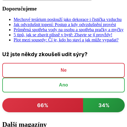
Doporučujeme
Mechové terárium poslouží jako dekorace i čistička vzduchu
Jak odvzdušnit topení: Postup a kdy odvzdušnění provést
Průměrná spotřeba vody na osobu a spotřeba pračky a myčky
5 tipů, jak se zbavit plísně v bytě: Zbavte se jí provždy!
Plot mezi sousedy: Čí je, kdo ho staví a jak může vypadat?
Už jste někdy zkoušeli udit sýry?
Ne
Ano
66%
34%
Další magazíny