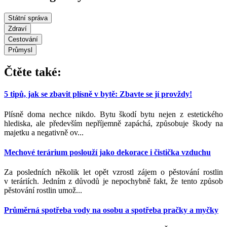
Státní správa
Zdraví
Cestování
Průmysl
Čtěte také:
5 tipů, jak se zbavit plísně v bytě: Zbavte se jí provždy!
Plísně doma nechce nikdo. Bytu škodí bytu nejen z estetického
hlediska, ale především nepříjemně zapáchá, způsobuje škody na
majetku a negativně ov...
Mechové terárium poslouží jako dekorace i čistička vzduchu
Za posledních několik let opět vzrostl zájem o pěstování rostlin
v teráriích. Jedním z důvodů je nepochybně fakt, že tento způsob
pěstování rostlin umož...
Průměrná spotřeba vody na osobu a spotřeba pračky a myčky