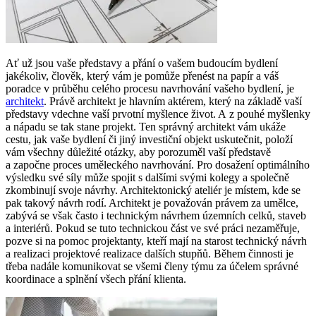
Ať už jsou vaše představy a přání o vašem budoucím bydlení
jakékoliv, člověk, který vám je pomůže přenést na papír a váš
poradce v průběhu celého procesu navrhování vašeho bydlení, je
architekt
. Právě architekt je hlavním aktérem, který na základě vaší
představy vdechne vaší prvotní myšlence život. A z pouhé myšlenky
a nápadu se tak stane projekt. Ten správný architekt vám ukáže
cestu, jak vaše bydlení či jiný investiční objekt uskutečnit, položí
vám všechny důležité otázky, aby porozuměl vaší představě
a započne proces uměleckého navrhování. Pro dosažení optimálního
výsledku své síly může spojit s dalšími svými kolegy a společně
zkombinují svoje návrhy. Architektonický ateliér je místem, kde se
pak takový návrh rodí. Architekt je považován právem za umělce,
zabývá se však často i technickým návrhem územních celků, staveb
a interiérů. Pokud se tuto technickou část ve své práci nezaměřuje,
pozve si na pomoc projektanty, kteří mají na starost technický návrh
a realizaci projektové realizace dalších stupňů. Během činnosti je
třeba nadále komunikovat se všemi členy týmu za účelem správné
koordinace a splnění všech přání klienta.