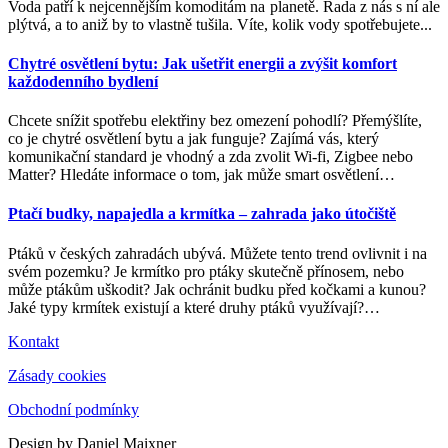
Voda patří k nejcennějším komoditám na planetě. Řada z nás s ní ale
plýtvá, a to aniž by to vlastně tušila. Víte, kolik vody spotřebujete...
Chytré osvětlení bytu: Jak ušetřit energii a zvýšit komfort
každodenního bydlení
Chcete snížit spotřebu elektřiny bez omezení pohodlí? Přemýšlíte,
co je chytré osvětlení bytu a jak funguje? Zajímá vás, který
komunikační standard je vhodný a zda zvolit Wi-fi, Zigbee nebo
Matter? Hledáte informace o tom, jak může smart osvětlení
…
Ptačí budky, napajedla a krmítka – zahrada jako útočiště
Ptáků v českých zahradách ubývá. Můžete tento trend ovlivnit i na
svém pozemku? Je krmítko pro ptáky skutečně přínosem, nebo
může ptákům uškodit? Jak ochránit budku před kočkami a kunou?
Jaké typy krmítek existují a které druhy ptáků využívají?
…
Kontakt
Zásady cookies
Obchodní podmínky
Design by Daniel Maixner