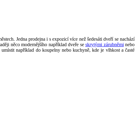
stech. Jedna prodejna i s expozicí více než šedesáti dveří se nachází
 raději něco modernějšího například dveře se
skrytými zárubněmi
nebo
umístit například do koupelny nebo kuchyně, kde je vlhkost a časté