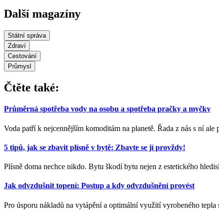
Další magazíny
Státní správa
Zdraví
Cestování
Průmysl
Čtěte také:
Průměrná spotřeba vody na osobu a spotřeba pračky a myčky
Voda patří k nejcennějším komoditám na planetě. Řada z nás s ní ale plý
5 tipů, jak se zbavit plísně v bytě: Zbavte se jí provždy!
Plísně doma nechce nikdo. Bytu škodí bytu nejen z estetického hledi
Jak odvzdušnit topení: Postup a kdy odvzdušnění provést
Pro úsporu nákladů na vytápění a optimální využití vyrobeného tepla