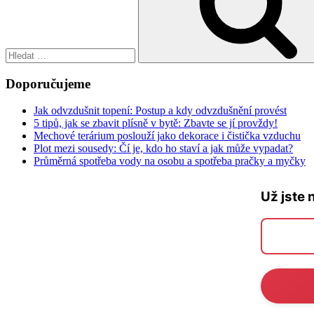
Doporučujeme
Jak odvzdušnit topení: Postup a kdy odvzdušnění provést
5 tipů, jak se zbavit plísně v bytě: Zbavte se jí provždy!
Mechové terárium poslouží jako dekorace i čistička vzduchu
Plot mezi sousedy: Čí je, kdo ho staví a jak může vypadat?
Průměrná spotřeba vody na osobu a spotřeba pračky a myčky
Už jste 