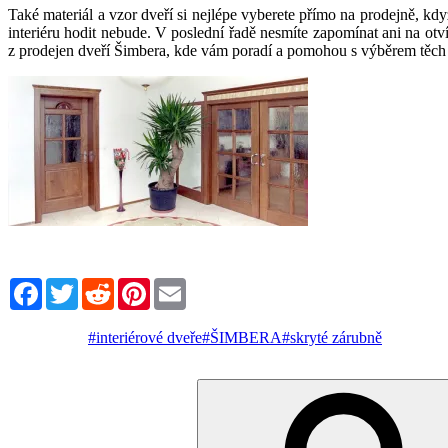
Také materiál a vzor dveří si nejlépe vyberete přímo na prodejně, kdy
interiéru hodit nebude. V poslední řadě nesmíte zapomínat ani na otví
z prodejen dveří Šimbera, kde vám poradí a pomohou s výběrem těch 
Facebook
Twitter
Reddit
Pinterest
Email
#interiérové dveře
#ŠIMBERA
#skryté zárubně
Hledat: