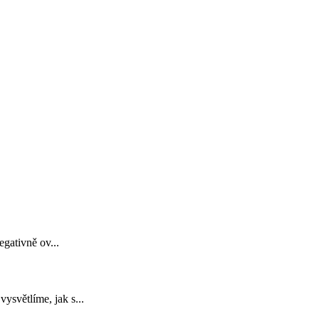
gativně ov...
ysvětlíme, jak s...