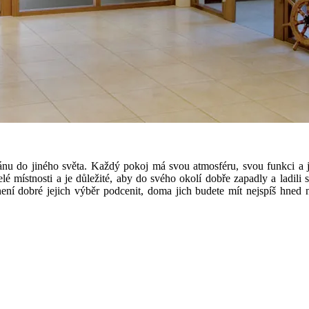
ánu do jiného světa. Každý pokoj má svou atmosféru, svou funkci a je
é místnosti a je důležité, aby do svého okolí dobře zapadly a ladili
 není dobré jejich výběr podcenit, doma jich budete mít nejspíš hned