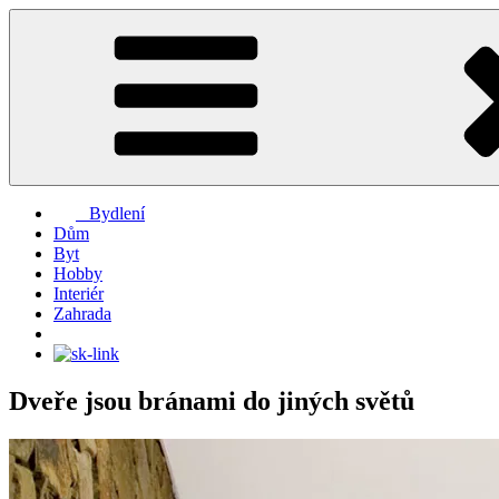
Přejít
k
obsahu
webu
Bydlení
Dům
Byt
Hobby
Interiér
Zahrada
Dveře jsou bránami do jiných světů