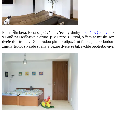
Firmu Šimbera, která se právě na všechny druhy
interiérových dveří
z
v Brně na Heršpické a druhá je v Praze 3. První, o čem se musíte roz
dveře do stropu… Zda budou plnit protipožární funkci, nebo budou 
změny teplot z každé strany a běžné dveře se tak rychle opotřebovávají