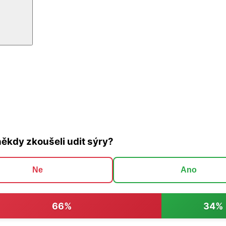
někdy zkoušeli udit sýry?
Ne
Ano
66%
34%