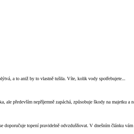
tvá, a to aniž by to vlastně tušila. Víte, kolik vody spotřebujete...
ska, ale především nepříjemně zapáchá, způsobuje škody na majetku a ne
 se doporučuje topení pravidelně odvzdušňovat. V dnešním článku vám v